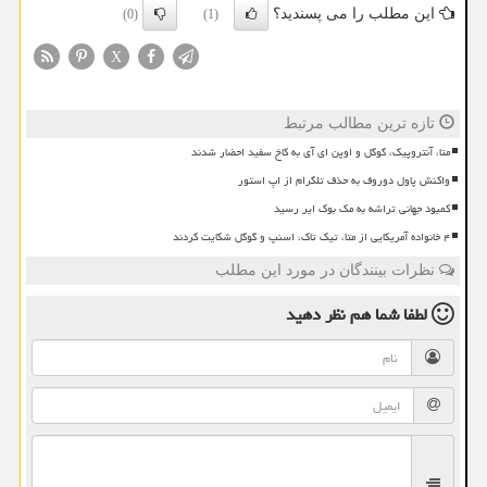
این مطلب را می پسندید؟
(0)
(1)
X
تازه ترین مطالب مرتبط
متا، آنتروپیک، گوگل و اوپن ای آی به کاخ سفید احضار شدند
واکنش پاول دوروف به حذف تلگرام از اپ استور
کمبود جهانی تراشه به مک بوک ایر رسید
۴ خانواده آمریکایی از متا، تیک تاک، اسنپ و گوگل شکایت کردند
نظرات بینندگان در مورد این مطلب
لطفا شما هم
نظر دهید