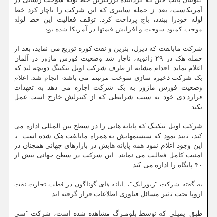
کلونیال پایپ لاین که گرداننده بزرگترین خط لوله سوخت رسانی در
آمریکاست، بعد از حمله سایبری که این شرکت را ناچار کرد خط
لوله خودرا ببندد، باج پرداخت کرد. توقف فعالیت این خط لوله
موجب کمبود سوخت و افزایش قیمتها در آمریکا شده بود.
شرکت مابانفت که دیزل، بنزین و نفت کوره توزیع می نماید، بعد از
حمله هک در ۲۹ ژانویه، ناچار شد وضعیت فورس ماژور در آلمان
اعلام نماید. اقدام مشابه از طرف شرکت اویل تنکینگ دویچه لند که
یک شرکت ذخیره سازی سوخت مرتبط می باشد، انجام شد. اعلام
وضعیت فورس ماژور به یک شرکت اجازه می دهد به تعهدات
قراردادی خود به سبب شرایطی که از کنترلش خارج است عمل
نکند.
شرکت اویل تنکینگ که پایانه هایی را در سطح بین المللی اداره می
کند، تایید نمود که سیستمهایش به همراه مابانفت هک شده است. با
این وجود اعلام نمود همه پایانه هایش در بازارهای جهانی همچنان در
امنیت کامل فعالیت می نمایند. این شرکت در سطح جهانی بیش از
۴۰ پایگاه را اداره می کند.
به گفته شرکت "ریورلیک"، پایانه های گوناگون در قطب تجارت نفت
اروپا تحت تاثیر مسائل فناوری اطلاعات قرار گرفته اند.
طبق ایمیلی که توسط بلومبرگ مشاهده شده است، شرکت "سی