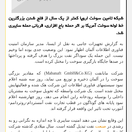
شبکه تامین سوخت اروپا کمتر از یک سال از فلج شدن بزرگترین
خط لوله سوخت آمریکا بر اثر حمله باج افزاری، قربانی حمله سایبری
شد.
به گزارش تجهیزات جانبی به نقل از ایسنا، مدیر سازمان امنیت
فناوری اطلاعات آلمان اظهار نمود: این وضعیت جدی بوده اما وخیم
نیست. این حمله یک سوداگر نفت بزرگ را هدف گرفته و پرداختها
در صدها جایگاه بارگیری سوخت را مختل کرده است.
شرکت مابانفت (Mabanaft GmbH&Co.KG) که مقادیر بزرگی
سوخت را در آلمان ذخیره و توزیع می نماید، روز سه شنبه اعلام
نمود سیستمهای فناوری اطلاعات این شرکت هک شده و فعالیتهایش
مختل شده است. یک شرکت واسطه که تحویل سوخت به مشتریان
داخلی را بوسیله رودخانه راین انجام می دهد، روز چهارشنبه اعلام
نمود پایانه های گوناگون در قطب تجارت نفت آمستردام-روتردامم-
آنتورپ تحت تاثیر این واقعه قرار گرفته اند.
این وقایع نشان می دهند امنیت سایبری تا چه اندازه به نگرانی رو به
رشدی در
صنعت
نفت تبدیل گشته است. سال میلادی گذشته شرکت