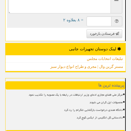
= ۸ بعلاوه ۲
فرستادن بازخورد
لینک دوستان تجهیزات جانبی
تبلیغات انتخابات مجلس
مستر گرین وال | مجری و طراح انواع دیوار سبز
پربیننده ترین ها
مرکز ملی فضای مجازی ادعای وزیر ارتباطات در رابطه با یک مصوبه را تکذیب نمود
محصولات اپل گران می شوند
دادگاه هندی درخواست بازگشایی تلگرام را رد کرد
دادستانی کل انگلیس از ایکس کوچ کرد