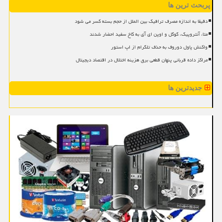
پربحث ترین ها
دقیقا به اندازه مصرف ترافیک بین الملل از حجم بسته کسر می شود
متا، آنتروپیک، گوگل و اوپن ای آی به کاخ سفید احضار شدند
واکنش پاول دوروف به حذف تلگرام از اپ استور
مراکز داده قربانی پنهان قطعی برق هزینه اختلال در اقتصاد دیجیتال
جدیدترین ها