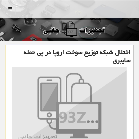
منو
اختلال شبکه توزیع سوخت اروپا در پی حمله
سایبری