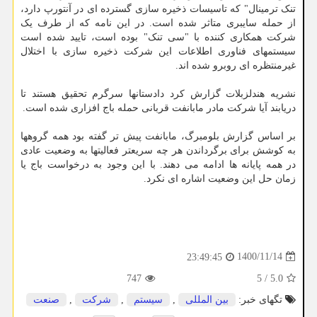
تنک ترمینال" که تاسیسات ذخیره سازی گسترده ای در آنتورپ دارد،
از حمله سایبری متاثر شده است. در این نامه که از طرف یک
شرکت همکاری کننده با "سی تنک" بوده است، تایید شده است
سیستمهای فناوری اطلاعات این شرکت ذخیره سازی با اختلال
غیرمنتظره ای روبرو شده اند.
نشریه هندلزبلات گزارش کرد دادستانها سرگرم تحقیق هستند تا
دریابند آیا شرکت مادر مابانفت قربانی حمله باج افزاری شده است.
بر اساس گزارش بلومبرگ، مابانفت پیش تر گفته بود همه گروهها
به کوشش برای برگرداندن هر چه سریعتر فعالیتها به وضعیت عادی
در همه پایانه ها ادامه می دهند. با این وجود به درخواست باج یا
زمان حل این وضعیت اشاره ای نکرد.
1400/11/14
23:49:45
747
5
/
5.0
تگهای خبر:
بین المللی
,
سیستم
,
شركت
,
صنعت