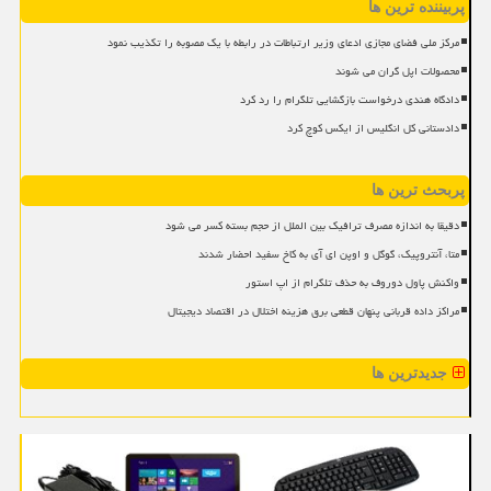
پربیننده ترین ها
مرکز ملی فضای مجازی ادعای وزیر ارتباطات در رابطه با یک مصوبه را تکذیب نمود
محصولات اپل گران می شوند
دادگاه هندی درخواست بازگشایی تلگرام را رد کرد
دادستانی کل انگلیس از ایکس کوچ کرد
پربحث ترین ها
دقیقا به اندازه مصرف ترافیک بین الملل از حجم بسته کسر می شود
متا، آنتروپیک، گوگل و اوپن ای آی به کاخ سفید احضار شدند
واکنش پاول دوروف به حذف تلگرام از اپ استور
مراکز داده قربانی پنهان قطعی برق هزینه اختلال در اقتصاد دیجیتال
جدیدترین ها