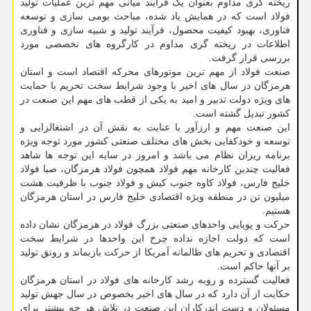
ریخته گری مداوم بعنوان یک فرآیند میانی مهم ترین عملیات تولید
فولاد است که در همایش یاد شده، مباحث بومی سازی و توسعه
فناوری، بهبود کیفیت محصول، فرآیند تولید و شبیه سازی و فناوری
اطلاعات در ریخته گری مداوم در کارگروه های تخصصی مورد
بررسی قرار گرفت.
صنعت فولاد از مهم ترین موتورهای محرکه اقتصاد است و استان
هرمزگان در سال های اخیر با وجود شرایط سخت تحریم با حمایت
های ویژه دولت تدبیر و امید به یکی از قطب های مهم این صنعت در
کشور تبدیل گشته است.
این صنعت مهم و ارزآور با عنایت به نقش آن در اشتغالزایی و
توسعه و خودکفایی بخش های مختلف صنعتی کشور مورد توجه ویژه
برنامه ریزان نظام می باشد و امروز در سایه این توجه ها شاهد
فعالیت چندین کارخانه مهم فولاد همچون فولاد هرمزگان، صبا فولاد
خلیج فارس، فولاد کاوه جنوب کیش و فولاد جنوب با ظرفیت هشت
میلیون تن در منطقه ویژه اقتصادی خلیج فارس در استان هرمزگان
هستیم.
حرکت و پویایی واحدهای صنعتی بزرگ فولاد در هرمزگان نشان داده
است که دولت اجازه نداده چرخ این واحدها در شرایط سخت
اقتصادی و تحریم های ظالمانه آمریکا از حرکت بازبماند و رونق تولید
بر آنها حاکم است.
فعالیت گسترده و روبه رشد کارخانه های فولاد در استان هرمزگان
حکایت از آن دارد که در سال های اخیر بخصوص در سال جهش تولید
مسئولان و دست اندرکاران این صنعت در تلاش هر چه بیشتر برای