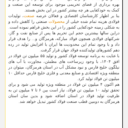
بهره برداری از فضای تحریمی موجود برای توسعه این صنعت و
کمک به خودکفایی هر چه بیشتر کشور در این بخش هستند.
بنا بر اظهار کارشناسان اقتصادی و فعالان عرصه
صنعت
، تولیدات
فولادی هزینه تمام شده خیلی از
محصولات
صنعتی را کاهش داده و
به شکلی زمینه خودکفایی کشور را در این بخش فراهم نموده است.
دراین سالها بیشترین حجم این تحریم ها پس از صنایع نفت و گاز،
شرکتهای فولادی همچون فولاد مبارکه، هرمزگان و... را هدف قرار
داد و با وجود تمام این محدودیت ها ایران با افزایش تولید در رده
دهم کشورهای تولیدکننده فولاد جهان قرار گرفت.
با عنایت به برنامه توسعه فولاد کشور و تولید ۵۵ میلیون تن فولاد در
افق ۱۴۰۴، با وجود زیرساخت های مطمئن، مجاورت با آب های
نیلگون خلیج فارس و نبود مشکل آب در استان هرمزگان، میتوان در
منطقه ویژه اقتصادی و صنایع معدنی و فلزی خلیج فارس حداقل ۱۰
میلیون تن فولاد تولید کرد.
هم اکنون ۴ میلیون تن فولاد در منطقه ویژه تولید می شود و برای
تحقق تولید ۱۰ میلیون تن فولاد، نیاز است بین ۶ تا ۷ میلیون تن به
ظرفیت تولید فولاد در استان اضافه شود و بدین سان استان
هرمزگان به دومین قطب صنعت فولاد کشور تبدیل خواهد شد.