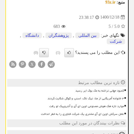
منبع:
93z.ir
1400/12/18
23:38:17
683
5
/
5.0
تگهای خبر:
بین المللی
,
پژوهشگران
,
دانشگاه
,
شركت
این مطلب را می پسندید؟
(0)
(1)
X
تازه ترین مطالب مرتبط
کمبود جهانی تراشه به مک بوک ایر رسید
۴ خانواده آمریکایی از متا، تیک تاک، اسنپ و گوگل شکایت کردند
موارد تازه هک هوش مصنوعی اوپن ای آی و آنتروپیک لو رفت
عامل سرکش اوپن ای آی مشتری یک شرکت فناوری را به خطر انداخت
نظرات بینندگان در مورد این مطلب