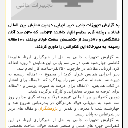
به گزارش تجهیزات جانبی دبیر اجرایی دومین همایش بین المللی
فولاد و ریخته گری مداوم اظهار داشت: ۳۲داور که ۳۰درصد آنان
دانشگاهی و ۷۰درصد از متخصصان صنعت فولاد بودند، ۱۰۰مقاله
رسیده به دبیرخانه این کنفرانس را داوری کردند.
به گزارش تجهیزات جانبی به نقل از خبرگزاری ایرنا، علیرضا
کاظمی چهارشنبه شب در مراسم پایانی این همایش ۲ روزه اضافه
کرد: ارزیابی مقالات در چارچوب ۲۵۰نفر-ساعت کار انجام شد.
دبیر اجرایی همایش عنوان کرد: از مجموع ۱۰۰مقاله رسیده به
دبیرخانه، ۸۰مقاله به کنفرانس راه پیدا کرد که ۴۰مقاله برای انتشار
در کتاب همایش، ۲۰مقاله برای عرضه به صورت پوستر و ۲۰مقاله
برای عرضه به صورت سخنرانی و کارگاه برگزیده شدند.
دومین کنفرانس بین المللی ۲روزه فولاد و ریخته گری مداوم روز
سه شنبه به میزبانی فولاد هرمزگان در بندرعباس شروع شد و
چهارشنبه شب با معرفی و تقدیر از
پژوهشگران
و مقاله های برتر
در بندرعباس به پایان رسید.
به گزارش تجهیزات جانبی به نقل از خبرگزاری ایرنا، در این
کنفرانس چهره های علمی و صنعتی صنعت فولاد، مباحث تخصصی