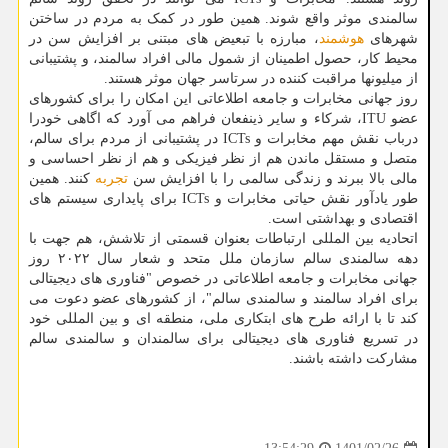
سالمندی موثر واقع شوند. همین طور در کمک به مردم در ساختن
شهرهای
هوشمند
، مبارزه با تبعیض های مبتنی بر افزایش سن در
محیط کار، حصول اطمینان از شمول مالی افراد سالمند، و پشتیبانی
از میلیونها مراقبت کننده در سرتاسر جهان موثر هستند.
روز جهانی مخابرات و جامعه اطلاعاتی این امکان را برای کشورهای
عضو ITU، شرکاء و سایر ذینفعان فراهم می آورد که اگاهی خودرا
درباب نقش مهم مخابرات و ICTs در پشتیبانی از مردم برای سالم،
متصل و مستقل ماندن هم از نظر فیزیکی و هم از نظر احساسی و
مالی بالا ببرند و زندگی سالمی را با افزایش سن
تجربه
کنند. همین
طور یادآور نقش حیاتی مخابرات و ICTs برای پایداری سیستم های
اقتصادی و بهداشتی است.
اتحادیه بین المللی ارتباطات بعنوان قسمتی از تلاشش، هم جهت با
دهه سالمندی سالم سازمان ملل متحد و شعار سال ۲۰۲۲ روز
جهانی مخابرات و جامعه اطلاعاتی در خصوص "فناوری های دیجیتالی
برای افراد سالمند و سالمندی سالم"، از کشورهای عضو دعوت می
کند تا با ارائه طرح های ابتکاری ملی، منطقه ای و بین المللی خود
در تسریع فناوری های دیجیتالی برای سالمندان و سالمندی سالم
مشارکت داشته باشند.