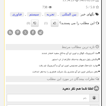
1401/02/26
13:54:29
738
5
/
5.0
تگهای خبر:
بین المللی
,
تجربه
,
سیستم
,
فناوری
این مطلب را می پسندید؟
(0)
(1)
X
تازه ترین مطالب مرتبط
متا، آنتروپیک، گوگل و اوپن ای آی به کاخ سفید احضار شدند
واکنش پاول دوروف به حذف تلگرام از اپ استور
موارد تازه هک هوش مصنوعی اوپن ای آی و آنتروپیک لو رفت
عامل سرکش اوپن ای آی مشتری یک شرکت فناوری را به خطر انداخت
نظرات بینندگان در مورد این مطلب
لطفا شما هم
نظر دهید