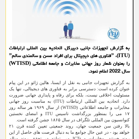
به گزارش تجهیزات جانبی دبیرکل اتحادیه بین المللی ارتباطات
(ITU)، ˮفناوری های دیجیتال برای افراد مسن و سالمندی سالمˮ
را بعنوان شعار روز جهانی مخابرات و جامعه اطلاعاتی (WTISD)
سال 2022 اعلام نمود.
به گزارش تجهیزات جانبی به نقل از ایسنا، هالین ژائو در این پیام
عنوان کرده است: دسترسی برابر به فناوری های دیجیتالی، تنها یک
مسئولیت اخلاقی نیست، بلکه برای رفاه و پایداری جهانی ضرورت
دارد. اتحادیه بین المللی ارتباطات (ITU) به مناسبت روز جهانی
مخابرات و جامعه اطلاعاتی (WTISD) از سال ۱۹۶۹ هر ساله روز
۱۷ می را بمنظور بزرگداشت تاسیس ITU و امضای نخستین
کنوانسیون بین المللی تلگراف در سال ۱۸۶۵ جشن گرفته است.
بالا رفتن سن جمعیت جهان، روند جمعیتی تعیین کننده قرن ۲۱
خواهد بود - در عین حال جوامع ما به دنبال فرصت های حاصل از این
روند هستند. مخابرات و ICTs می توانند در تحقق روند سالم