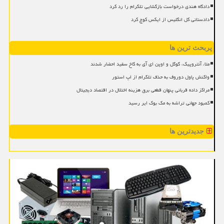
دادگاه هندی درخواست بازگشایی تلگرام را رد کرد
دادستانی کل انگلیس از ایکس کوچ کرد
پربحث ترین ها
متا، آنتروپیک، گوگل و اوپن ای آی به کاخ سفید احضار شدند
واکنش پاول دوروف به حذف تلگرام از اپ استور
مراکز داده قربانی پنهان قطعی برق هزینه اختلال در اقتصاد دیجیتال
کمبود جهانی تراشه به مک بوک ایر رسید
جدیدترین ها