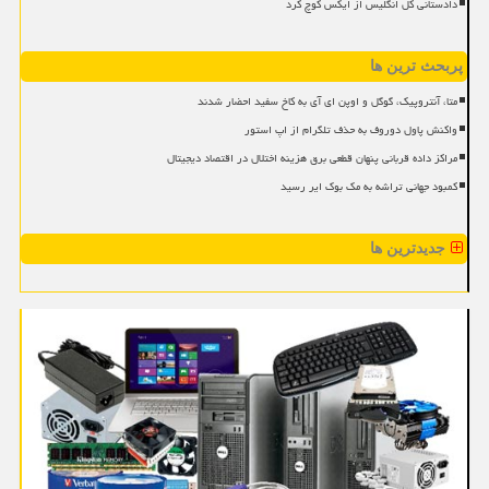
دادستانی کل انگلیس از ایکس کوچ کرد
پربحث ترین ها
متا، آنتروپیک، گوگل و اوپن ای آی به کاخ سفید احضار شدند
واکنش پاول دوروف به حذف تلگرام از اپ استور
مراکز داده قربانی پنهان قطعی برق هزینه اختلال در اقتصاد دیجیتال
کمبود جهانی تراشه به مک بوک ایر رسید
جدیدترین ها