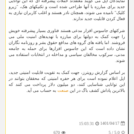
نمایندگان اپل می گویند معتقدند حملات پیشرفته ای که این توانایی
جدید برای مبارزه با آنها طراحی شده است و تکنیکهای هک، "زیرو
کلیک" نامیده می شوند، همچنان نادر هستند و اغلب کاربران نیازی به
فعال کردن قابلیت جدید ندارند.
شرکتهای جاسوس افزار مدعی هستند فناوری بسیار پیشرفته خویش
را جهت کمک به دولتها برای مبارزه با تهدیدهای امنیت ملی می
فروشند. اما یافته های گروه های مدافع حقوق بشر و روزنامه نگاران
نشان داده است که این جاسوس افزارها برای حمله به جامعه
مدنی، سرکوب مخالفان سیاسی و مداخله در انتخابات استفاده می
شوند.
بر اساس گزارش رویترز، جهت کمک به تقویت قابلیت امنیتی جدید،
اپل اعلام نموده است برای هر حفره امنیتی که محققان بتوانند در
این توانایی شناسایی کنند، دو میلیون دلار پرداخت می کنند که
بالاترین پاداش کشف باگ در این
صنعت
به حساب می آید.
1401/04/17
15:03:31
670
5
/
5.0