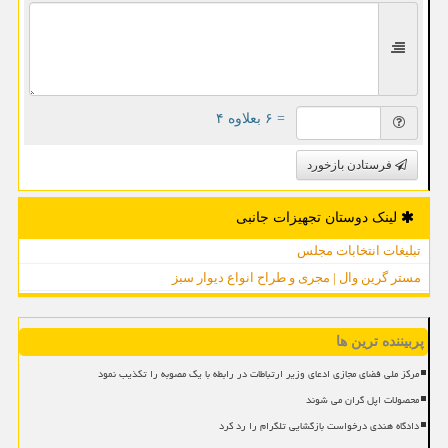
= ۶ بعلاوه ۴
فرستادن بازخورد
لینک دوستان تجهیزات جانبی
تبلیغات انتخابات مجلس
مستر گرین وال | مجری و طراح انواع دیوار سبز
پربیننده ترین ها
مرکز ملی فضای مجازی ادعای وزیر ارتباطات در رابطه با یک مصوبه را تکذیب نمود
محصولات اپل گران می شوند
دادگاه هندی درخواست بازگشایی تلگرام را رد کرد