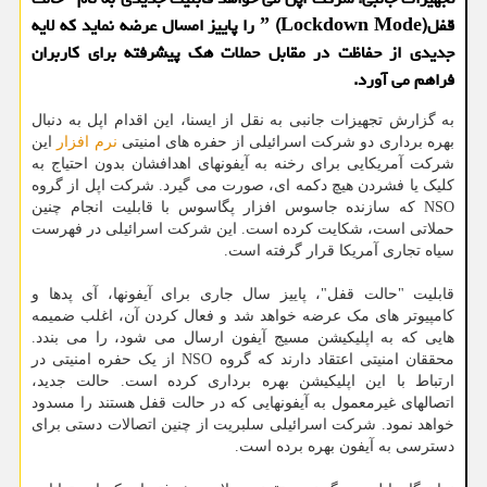
قفلˮ (Lockdown Mode) را پاییز امسال عرضه نماید که لایه
جدیدی از حفاظت در مقابل حملات هک پیشرفته برای کاربران
فراهم می آورد.
به گزارش تجهیزات جانبی به نقل از ایسنا، این اقدام اپل به دنبال
بهره برداری دو شرکت اسرائیلی از حفره های امنیتی
نرم افزار
این
شرکت آمریکایی برای رخنه به آیفونهای اهدافشان بدون احتیاج به
کلیک یا فشردن هیچ دکمه ای، صورت می گیرد. شرکت اپل از گروه
NSO که سازنده جاسوس افزار پگاسوس با قابلیت انجام چنین
حملاتی است، شکایت کرده است. این شرکت اسرائیلی در فهرست
سیاه تجاری آمریکا قرار گرفته است.
قابلیت "حالت قفل"، پاییز سال جاری برای آیفونها، آی پدها و
کامپیوتر های مک عرضه خواهد شد و فعال کردن آن، اغلب ضمیمه
هایی که به اپلیکیشن مسیج آیفون ارسال می شود، را می بندد.
محققان امنیتی اعتقاد دارند که گروه NSO از یک حفره امنیتی در
ارتباط با این اپلیکیشن بهره برداری کرده است. حالت جدید،
اتصالهای غیرمعمول به آیفونهایی که در حالت قفل هستند را مسدود
خواهد نمود. شرکت اسرائیلی سلبریت از چنین اتصالات دستی برای
دسترسی به آیفون بهره برده است.