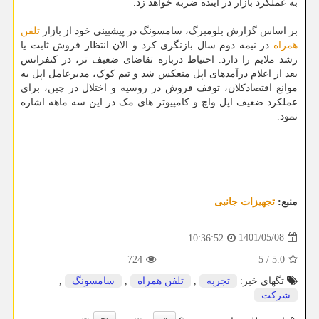
به عملکرد بازار در آینده ضربه خواهد زد.
بر اساس گزارش بلومبرگ، سامسونگ در پیشبینی خود از بازار
تلفن
همراه
در نیمه دوم سال بازنگری کرد و الان انتظار فروش ثابت یا
رشد ملایم را دارد. احتیاط درباره تقاضای ضعیف تر، در کنفرانس
بعد از اعلام درآمدهای اپل منعکس شد و تیم کوک، مدیرعامل اپل به
موانع اقتصادکلان، توقف فروش در روسیه و اختلال در چین، برای
عملکرد ضعیف اپل واچ و کامپیوتر های مک در این سه ماهه اشاره
نمود.
منبع:
تجهیزات جانبی
1401/05/08
10:36:52
724
5
/
5.0
تگهای خبر:
تجربه
,
تلفن همراه
,
سامسونگ
,
شركت