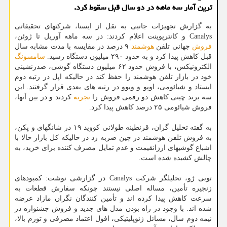
ترین آمار سه ماهه در دو سال قبل سقوط کرد.
به گزارش تجهیزات جانبی به نقل از ایسنا، شرکتهای تحقیقاتی
Canalys و کانترپوینت اعلام کردند: در سه ماهه آوریل تا ژوئن،
فروش
جهانی تلفن
هوشمند
۹ درصد در مقایسه با مدت مشابه سال
قبل کاهش پیدا کرد و به حدود ۲۹۰ میلیون دستگاه رسید.
سامسونگ
الکترونیکس، با فروش حدود ۶۲ میلیون دستگاه گوشی، صدرنشینی
خود در بازار تلفن هوشمند را حفظ کند در حالیکه اپل در رتبه دوم
ایستاد و شیائومی، اوپو و ویوو در رتبه های بعدی قرار گرفتند. این
سه برند چینی کاهش دو رقمی فروش را
تجربه
کردند و در بین آنها،
فروش شیائومی ۲۵ درصد کاهش پیدا کرد.
به گفته تحلیل گران، قرنطینه طولانی کووید ۱۹ در شانگهای و پکن،
به فروش تلفن هوشمند در چین ضربه زد در حالیکه کل بازار حالا با
اشباع گوشیهای ارزانقیمت و عدم تمایل مصرف کننده برای خرید، به
چالش کشیده شده است.
توبی ژو، تحلیلگر شرکت Canalys در گزارشی نوشت: کمبودهای
زنجیره تأمین، مساله اصلی نیستند چونکه سفارش قطعات به
سرعت کاهش پیدا کرده اند و تأمین کنندگان نگران مازاد عرضه
شده اند. با وجود در راه بودن مدل های جدید و فروش جشنواره در
نیمه دوم سال، مسائل ژئوپلیتیکی، افول اعتماد مصرفی و تورم بالا،