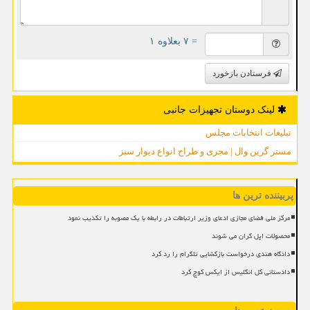
= ۷ بعلاوه ۱
فرستادن بازخورد
لینک دوستان تجهیزات جانبی
تبلیغات انتخابات مجلس
مستر گرین وال | مجری و طراح انواع دیوار سبز
پربیننده ترین ها
مرکز ملی فضای مجازی ادعای وزیر ارتباطات در رابطه با یک مصوبه را تکذیب نمود
محصولات اپل گران می شوند
دادگاه هندی درخواست بازگشایی تلگرام را رد کرد
دادستانی کل انگلیس از ایکس کوچ کرد