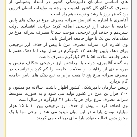
های اساسی سازمان دامپزشکی کشور در امتداد پشتیبانی از
مصرف کنندگان کل کشور اهمیت و توجه به تولیدات استان قزوین
بود که هر روز با رشد و توسعه هم راه است.
آقامیری با اشاره به افزایش سرانه مصرف مرغ در دهک های پایین
جامعه با حذف ارز ترجیحی اضافه کرد: جراحی اقتصادی دولت
سیزدهم و حذف ارز ترجیحی موجب شد تا مصرف سرانه مرغ در
دهک های بین یک تا چهار جامعه افزایش یابد.
وی اشاره کرد: سرانه مصرف مرغ تا پیش از حذف ارز ترجیحی
برای دهک پایین جامعه ۱۲ کیلوگرم در سال بود، اما دهک هفتم تا
دهم جامعه سالانه ۵۵ تا ۶۴ کیلوگرم مصرف داشت.
به گفته آقامیری، دولت با برداشتن ارز ترجیحی شکاف تبعیض و
بهره مندی از رفاهیات و سلامت جامعه را کم کرد و توانست در
مصرف سرانه مرغ پنج تا هفت برابر به نفع دهک های پایین جامعه
گام بردارد.
رییس سازمان دامپزشکی کشور اظهار داشت: سالانه دو میلیون و
۷۰۰ هزار تن مرغ در کشور تولید می شود و به صورت متوسط
سرانه مصرف مرغ برای هر یک نفر ۳۱ کیلوگرم در سال است.
وی اضافه کرد: تا پیش از حذف ارز ترجیحی بین ۱۰ تا ۱۵ هزار
میلیارد تومان یارانه در این میان ناپدید می شد و برخی تنها با یک
مجوز بدون فعالیت نهاده یارانه ای دریافت می کردند.