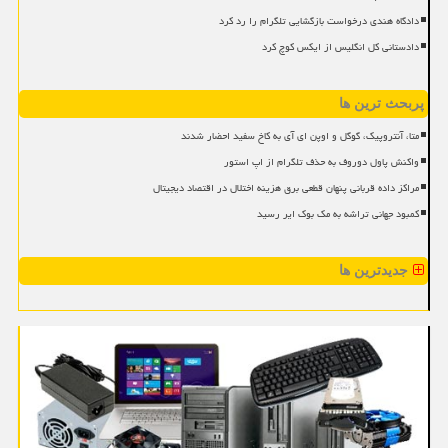
دادگاه هندی درخواست بازگشایی تلگرام را رد کرد
دادستانی کل انگلیس از ایکس کوچ کرد
پربحث ترین ها
متا، آنتروپیک، گوگل و اوپن ای آی به کاخ سفید احضار شدند
واکنش پاول دوروف به حذف تلگرام از اپ استور
مراکز داده قربانی پنهان قطعی برق هزینه اختلال در اقتصاد دیجیتال
کمبود جهانی تراشه به مک بوک ایر رسید
جدیدترین ها