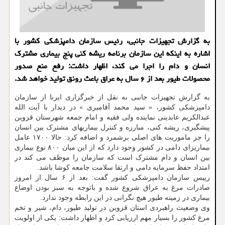
به گزارش تجهیزات جانبی، رئیس سازمان دامپزشکی کشور با
اشاره به اینکه این سازمان برنامه ریشه کنی پنج بیماری مشترک
انسان و دام را اجرا می کند، اظهار داشت: رفع منع صدور
محصولات طیور بعد از ۶ سال به عراق باعث رونق تولید خواهد شد.
به گزارش تجهیزات جانبی به نقل از خبرگزاری ایرنا از سازمان
دامپزشکی کشور، « سید محمد آقامیری » در دیدار با آیت الله
عبدالکریم عابدینی نماینده ولی فقیه و امام جمعه شهرستان قزوین
پیشگیری، ریشه کنی، مبارزه و کنترل بیماریهای مشترک بین انسان
را جز ماموریت های اصلی برشمرد و اضافه کرد: حالا ۱۷۰۰ عامل
بیماریزای دامی در کشور وجود دارد که از این میان ۸۰۰ نوع بیماری
بین انسان و دام مشترک است که سازمان را موظف می کند در
امتداد حفظ سرمایه دامی و ارتقا سلامت جامعه کوشا باشد.
رییس سازمان دامپزشکی کشور گفت: بعد از ۶ سال از امروز
صادرات مرغ به عراق شروع شده و باتوجه به سبز بودن اوضاع
بیماری در زمینه طیور هیچ نگرانی در این رابطه وجود ندارد.
وی وضعیت راهبردی استان قزوین در تولید طیور، دام، شیر و تخم
مرغ کشور را بسیار مهم ارزیابی کرد و اظهار داشت: یکی از اولویت