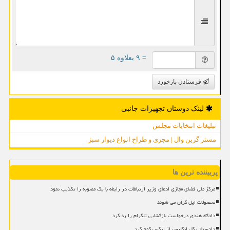
= ۹ بعلاوه ۵
فرستادن بازخورد
لینک دوستان تجهیزات جانبی
تبلیغات انتخابات مجلس
مستر گرین وال | مجری و طراح انواع دیوار سبز
پربیننده ترین ها
مرکز ملی فضای مجازی ادعای وزیر ارتباطات در رابطه با یک مصوبه را تکذیب نمود
محصولات اپل گران می شوند
دادگاه هندی درخواست بازگشایی تلگرام را رد کرد
دادستانی کل انگلیس از ایکس کوچ کرد