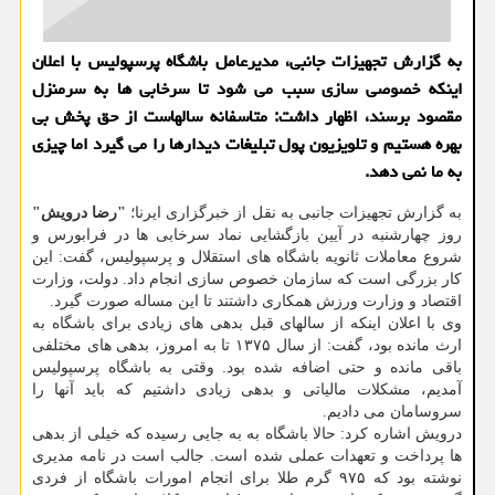
به گزارش تجهیزات جانبی، مدیرعامل باشگاه پرسپولیس با اعلان
اینکه خصوصی سازی سبب می شود تا سرخابی ها به سرمنزل
مقصود برسند، اظهار داشت: متاسفانه سالهاست از حق پخش بی
بهره هستیم و تلویزیون پول تبلیغات دیدارها را می گیرد اما چیزی
به ما نمی دهد.
به گزارش تجهیزات جانبی به نقل از خبرگزاری ایرنا؛
"رضا درویش"
روز چهارشنبه در آیین بازگشایی نماد سرخابی ها در فرابورس و
شروع معاملات ثانویه باشگاه های استقلال و پرسپولیس، گفت: این
کار بزرگی است که سازمان خصوص سازی انجام داد. دولت، وزارت
اقتصاد و وزارت ورزش همکاری داشتند تا این مساله صورت گیرد.
وی با اعلان اینکه از سالهای قبل بدهی های زیادی برای باشگاه به
ارث مانده بود، گفت: از سال ۱۳۷۵ تا به امروز، بدهی های مختلفی
باقی مانده و حتی اضافه شده بود. وقتی به باشگاه پرسپولیس
آمدیم، مشکلات مالیاتی و بدهی زیادی داشتیم که باید آنها را
سروسامان می دادیم.
درویش اشاره کرد: حالا باشگاه به به جایی رسیده که خیلی از بدهی
ها پرداخت و تعهدات عملی شده است. جالب است در نامه مدیری
نوشته بود که ۹۷۵ گرم طلا برای انجام امورات باشگاه از فردی