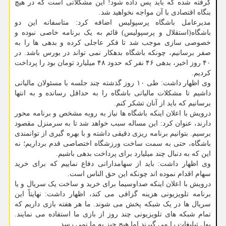
گرفته شده که باید پس داده شود! این مشکلاتی است که در هیچ
بنگاه اقتصادی با آن مواجه نخواهید شد.
مدیرعامل باشگاه پرسپولیس اضافه کرد: متاسفانه این دو
باشگاه(استقلال و پرسپولیس) قائم به یک برنامه خاصی نبوده و
خصوصی سازی موجب شد تا فکر عاجلی کرده و بدهی ها را به
صفر برسانیم، چونکه باشگاه بدهکار نمی تواند در بورس باشد. در
۴۰ روز اخیر، بدهی ۴۶ نفر که حدود ۴۸ میلیارد تومان بود را پرداخت
کردیم.
وی اظهار داشت: طی ۱۰ روز گذشته چند جلسه با مسئولان مالیاتی
داشیم تا مشکلات مالیاتی باشگاه را به حداقل رسانده و به انتها
برسانیم که باید از آنان تشکر کنم.
درویش با اعلان اینکه باشگاه ها نیاز به رویه مشخص و برنامه محور
دارند، عنوان کرد: این مساله سبب خواهد شد تا به سرمنزل مقصود
برسیم. بتوانیم برنامه ریزی دقیقی داشته و با بهره گیری از توانمندی
باشگاه، حتی به سمت ساخت ورزشگاه اختصاصی قدم برداریم؛ نه
این که به دنبال چند میلیارد برای پرداخت بدهی باشیم.
وی اظهار داشت: باید از سهامدارانی دفاع نماییم که برای خرید
سهام اقدام نموده اند چونکه این حق الناس است.
درویش با اعلان اینکه صداوسیما برای خرید و ساخت یک سریال و یا
برنامه تلویزیونی هزینه گزافی می کند، اظهار داشت: نهایتاً این
سریال ها در یک شبکه پخش می شوند. ما هر هفته بازی داریم که
تمام شبکه های تلویزیونی چند روز از بازی ما استفاده می نمایند.
پول تبلیغات را می گیرند اما هیچ چیز به ما نمی رسد.