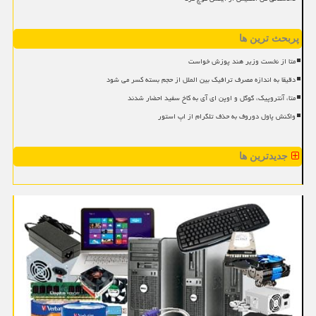
پربحث ترین ها
متا از نخست وزیر هند پوزش خواست
دقیقا به اندازه مصرف ترافیک بین الملل از حجم بسته کسر می شود
متا، آنتروپیک، گوگل و اوپن ای آی به کاخ سفید احضار شدند
واکنش پاول دوروف به حذف تلگرام از اپ استور
جدیدترین ها