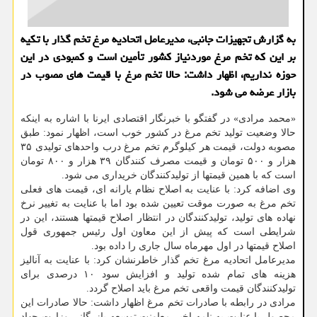
به گزارش تجهیزات جانبی، مدیرعامل اتحادیه مرغ تخم گذار با تکیه
بر این که تخم مرغ موردنیاز کشور تأمین است و کمبودی در این
حوزه نداریم، اظهار داشت: حالا تخم مرغ با قیمت های مصوب در
بازار عرضه می شود.
«محمد مرادی» در گفتگو با خبرنگار اقتصادی ایرنا با اشاره به اینکه
حالا وضعیت تولید تخم مرغ در کشور خوب است، اظهار نمود: طبق
مصوبه دولت، قیمت هر کیلوگرم تخم مرغ درب واحدهای تولیدی ۳۵
هزار و ۵۰۰ تومان و قیمت مصرف کنندگان ۳۹ هزار و ۸۰۰ تومان
است که با همین قیمتها از تولیدکنندگان خریداری می شود.
وی اضافه کرد: با عنایت به اصلاح نظام یارانه ای، قیمت های فعلی
تخم مرغ به صورت موقت تعیین شده بود اما با عنایت به تغییر نرخ
نهاده های تولید، تولیدکنندگان در انتظار اصلاح قیمتها هستند، این در
شرایطی است که پیش از این معاون اول رئیس جمهوری قول
اصلاح قیمتها در اول مهرماه سال جاری را داده بود.
مدیرعامل اتحادیه مرغ تخم گذار خاطرنشان کرد: با عنایت به آنالیز
هزینه های تمام شده تولید و افزایش سود ۱۰ درصدی برای
تولیدکنندگان قیمت واقعی تخم مرغ باید اصلاح گردد.
مرادی در رابطه با صادرات تخم مرغ اظهار داشت: حالا صادرات این
محصول با عنایت به نامه اخیر معاونت توسعه بازرگانی وزارت جهاد