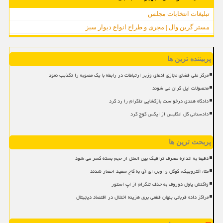
تبلیغات انتخابات مجلس
مستر گرین وال | مجری و طراح انواع دیوار سبز
پربیننده ترین ها
مرکز ملی فضای مجازی ادعای وزیر ارتباطات در رابطه با یک مصوبه را تکذیب نمود
محصولات اپل گران می شوند
دادگاه هندی درخواست بازگشایی تلگرام را رد کرد
دادستانی کل انگلیس از ایکس کوچ کرد
پربحث ترین ها
دقیقا به اندازه مصرف ترافیک بین الملل از حجم بسته کسر می شود
متا، آنتروپیک، گوگل و اوپن ای آی به کاخ سفید احضار شدند
واکنش پاول دوروف به حذف تلگرام از اپ استور
مراکز داده قربانی پنهان قطعی برق هزینه اختلال در اقتصاد دیجیتال