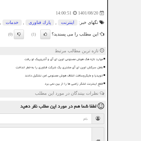
1401/08/20
14:00:51
تگهای خبر:
اینترنت
,
پارك فناوری
,
خدمات
,
این مطلب را می پسندید؟
(0)
(1)
تازه ترین مطالب مرتبط
موارد تازه هک هوش مصنوعی اوپن ای آی و آنتروپیک لو رفت
عامل سرکش اوپن ای آی مشتری یک شرکت فناوری را به خطر انداخت
انویدیا و مایکروسافت ائتلاف هوش مصنوعی امن تشکیل دادند
قطع اینترنت لشکر زامبی ها را از بین نمی برد
نظرات بینندگان در مورد این مطلب
لطفا شما هم
در مورد این مطلب
نظر دهید