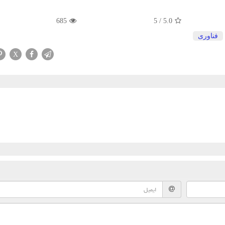
685
5
/
5.0
فناوری
X