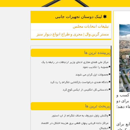
لینک دوستان تجهیزات جانبی
تبلیغات انتخابات مجلس
مستر گرین وال | مجری و طراح انواع دیوار سبز
پربیننده ترین ها
مرکز ملی فضای مجازی ادعای وزیر ارتباطات در رابطه با یک
مصوبه را تکذیب نمود
محصولات اپل گران می شوند
دادگاه هندی درخواست بازگشایی تلگرام را رد کرد
دادستانی کل انگلیس از ایکس کوچ کرد
 کسب و
برای دو
پربحث ترین ها
ء دهند؛
واکنش پاول دوروف به حذف تلگرام از اپ استور
مراکز داده قربانی پنهان قطعی برق هزینه اختلال در اقتصاد
منابع برای
دیجیتال
سکوهای