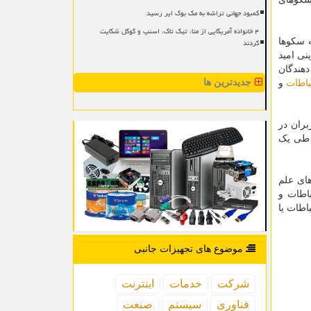
کمبود جهانی تراشه به مک بوک ایر رسید
۴ خانواده آمریکایی از متا، تیک تاک، اسنپ و گوگل شکایت
 سکوها
کردند
ی امید
دهندگان
جدیدترین ها
باطات
و
ران در
 طی یک
ای علم
اطات و
طات یا
موضوع های تجهیزات جانبی
شركت
خدمات
اینترنت
فناوری
سیستم
صنعت