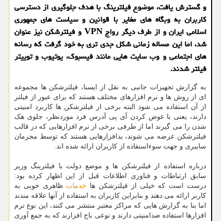
و گسترش یافت، موضوع فیلترینگ با هدف جلوگیری از دسترسی
کاربران به وبگاه های مغایر با قوانین و سیاست های جمهوری
اسلامی ایران و از طرف دیگر رواج VPN و فیلترشکن نیز عنوان
شد، اما این مساله زمانی شکل جدی تری به خود گرفت که رسانه
های اجتماعی و وب سایت هایی مانند فیسبوک، یوتیوب و توییتر
فیلتر شدند.
به گزارش تجهیزات جانبی به نقل از ایسنا، فیلترشکن ها مجموعه
ای از روش ها و نرم افزارهای مختلف هستند که برای عبور از فیلتر
از آن استفاده می شود البته برخی از فیلترشکن ها کاربرد امنیتی
دارند، یعنی با عوض کردن آی پی آدرس فرد موردنظر، جلوی هک
شدن را می گیرند اما از طرفی برخی از نرم افزارهایی که در قالب
فیلترشکن عرضه می شوند، بدافزارهایی هستند که توسط مجرمان
سایبری و جهت سوءاستفاده از کاربران ارائه شده اند.
درباره استفاده از فیلترشکن ها و موضع دولت با فیلترینگ وزیر
سابق ارتباطات و فناوری اطلاعات قبل از این اظهار کرده بود:
درست است که خیلی از فیلترشکن ها
خدمات
ظاهری خوبی به
کاربر ارائه می دهند و بنابراین کاربران به استفاده از آنها علاقه مندند
اما بنا به گزارش هایی که مراکز معتبر منتشر می کنند، این نوع نرم
افزارها استفاده ضدامنیتی دارند و نوعی باج افزارند که به جمع آوری