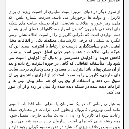
افزایش خواهد یافت.
از سوی دیگر در دنیای امروز امنیت سایبری از اهمیت ویژه ای برای
کاربران و دولت ها برخوردار می باشد. سرقت شماره تلفن، کد
ملی، رمز عبور و اطلاعات شخصی افراد بوسیله سایت های شبکه
های اجتماعی یا بیرون کشیدن اسرار دستگاهها از فضای ابری همه و
همه مواردی است که نگرانی کاربران را از امنیت اطلاعاتشان برمی
انگیزد به شکلی که
برخی
کارشناسان
معتقدند یکی از اتفاقات مخل
امنیت، عدم سیاستگذاری درست در ارتباط با اینترنت است. این که
شبکه ملی اطلاعات داشته باشیم خیلی اتفاق خوبی است و سبب
کاهش هزینه و افزایش دسترسی و بدنبال آن افزایش امنیت می
شود ولی متأسفانه اتفاقاتی که گاهی در حوزه اینترنت رخ داده و بعد
از آن بستن پهنای باند اینترنت، یا مسدود و محدودسازی برخی سایت
های خارجی، کاربران را به سمت استفاده از ابزاری مانند وی پی ان
سوق می دهد و استفاده از وی پی ان هم تمام پیش بینی ها و
الزامات دیده شده در شبکه دیده شده را، میان بر زده و از آن عبور
می کند.
به عبارتی زمانی که در یک سازمان یا منزلی تمام اقدامات امنیتی
مانند آنتی ویروس، فایروال و بطور کلی الزامات در معماری شبکه
رعایت شود اما کاربر با وی پی ان به یک سایت خارجی متصل شود،
همه رشته هایی که برای امنیت سازمان چیده شده، پنبه می شود.
بدین سبب برخلاف چیزی که شاید در ذهن تصمیم گیران وجود دارد و