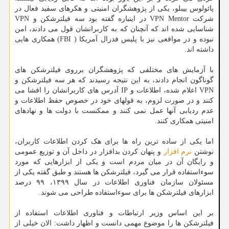
پائولوس ییبلو، یکی از پژوهشگران امنیتی و هکرهای سفید فعال در
شرکت VPN Mentor در اینباره گفته بود سه فیلترشکن و VPN
شناسایی شده اند که آنچنان که به کاربرانشان قول می دادند، امن
نبوده و در مواقعی نیز با پلیس فدرال آمریکا ( FBI) همکاری هایی
داشته اند.
با آزمایش های مختلفی که پژوهشگران برروی فیلترشکن های
گوناگون انجام دادند، به این نتیجه رسیدند که هر سه فیلترشکن و
VPN اعلام شده، اطلاعات و IP آدرس های کاربرانشان را افشا می
کنند و در صورت لزوم، به قولهای خود در خصوص حفظ اطلاعات و
عدم ردیابی آنها عمل نمی کنند و ممکنست با دولت ها و نهادهای
امنیتی همکاری کنند.
اما یکی از ساده ترین راه ها برای هک کردن اطلاعات کاربران،
نوشتن
نرم افزار
و پنهان کردن بدافزار در داخل آن و توزیع عمومی
و رایگان آن در میان مردم است و یکی از ابزارهایی که مورد
سوءاستفاده قرار می گیرد، فیلترشکن ها هستند و طبق گفته یکی از
مسئولان سازمان فناوری اطلاعات در سال ۱۳۹۹، ۹۹ درصد
ابزارهای فیلترشکن ها برای سوءاستفاده طراحی می شوند.
بر این اساس وزیر ارتباطات و فناوری اطلاعات استفاده از
فیلترشکن ها را موضوع مهمی دانست و اظهار داشت: الان خیلی از