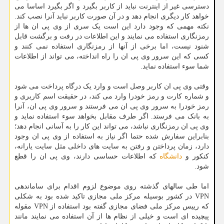
دسترسی غیر از اینترنت نباید از کاربر بگیرد و اگر بگیرد اساسا می
خواهد کار دیگری انجام دهد و در آن صورت کاربر نباید آنرا نصب کند.
نکته مهمی که وجود دارد این است یک سری از وی پی ان ها از
رمزنگاری استفاده می نمایند و این اطلاعات در رفت و برگشت قابل
شنود نیست، اما برخی از آنها از رمزنگاری استفاده نمی کنند و
کسی که این سرور وی پی ان را راه انداخته، می تواند از اطلاعات
شما سوء استفاده نماید.
وقتی وی پی ان کاربر وصل است و وارد یک درگاه پرداخت می شود
و شماره کارت و رمز خودرا وارد می کند، در حقیقت اسم کاربری و
رمز خودرا به سرور وی پی ان می فرستند و سرور وی پی ان، آنرا
به بانک می فرستد. اگر طرف مقابل بخواهد سوء استفاده نماید و
وی پی ان رمزنگاری نباشد، می تواند این کار را به آسانی انجام دهد؛
بنابراین سفارش شده حتما اگر نیاز به استفاده از وی پی ان وجود
دارد، زمان پرداختن و رفتن به سایت های داخلی مثل سایت یارانه،
کنکور و
دانشگاه
که اطلاعات حساسی دارند، وی پی ان را قطع
شود.
اما طی سالهای گذشته روی موضوع لزوم اقدام برای ساماندهی
VPN در کشور بوسیله مرکز ملی مجازی تاکید شده بود به شکلی
که رییس مرکز ملی فضای مجازی گفته بود استفاده از VPN مقوله
پیچیده ای است و خیلی از نظام ها از آن استفاده می نمایند مانند