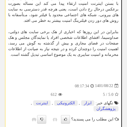
با بستن اینترنت امنیت ارتقاء پیدا می کند این مساله بصورت
برعکس درحال رخ دادن است، یعنی هرچه قدر دسترسی به سایت
های بیرونی، شبکه های اجتماعی محدود یا فیلتر شود، مـتأسفانه با
روش های دور زدن فیلترینگ امنیت بیشتر به خطر می افتد.
بنابراین در این روزها که اخباری از هک برخی سایت های دولتی،
صداوسیما، افشای اطلاعات شخصی افراد یا نمایندگان مجلس و هک
صفحات در فضای مجازی و بیش از گذشته به گوش می رسد،
اهمیت امنیت را دوچندان کرده و در نتیجه نیاز به صیانت از اطلاعات
محرمانه و امنیت سایبری به یک موضوع اساسی تبدیل گشته است.
1401/08/22
08:17:34
612
5
/
5.0
تگهای خبر:
ابزار
,
الكترونیكی
,
اینترنت
,
پژوهشگران
این مطلب را می پسندید؟
(0)
(1)