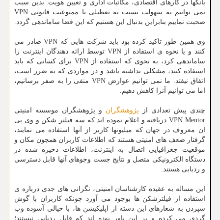
بانکها در کارهای اقتصادی، مکاتبات اداری و تعیین هویت. بدین سبب
نمی توانیم به سهولت نسبت به تعطیلی یا ممنوعیت قانونی VPN
صحبت نماییم بنابراین بدنبال این هستیم که این فضا ساماندهی گردد.
وی همین طور تاکید کرده بود باید شرکت هایی که VPN صادر می
کنند و یا نحوه ی استفاده از VPN توسط ارائه دهندگان اینترنت را
ساماندهی کرد، به نحوی که استفاده از VPN برای کسانی که باید
استفاده کنند، مشکلی نداشته باشد و در مواردی که به ضرر است،
اتفاق نیفتد. ما نمی توانیم عوارض VPN منفی را به صفر برسانیم،
اما می توانیم آنرا کاهش دهیم.
چندی پیش تعدادی از
پژوهشگران
و پژوهشگران موسسه امنیتی
VPN Mentor دریافته و اعلام نموده اند که سه فیلتر شکن و وی پی
ان معروف در جهان که میلیونها کاربر از آنها استفاده می نمایند،
گرفتار ضعف های امنیتی هستند که اطلاعات کاربران همچون مکان و
موقعیت جغرافیایی اتصال به اینترنت، اطلاعات ذخیره شده در
دستگاه الکترونیکی متصل و نتایج جست وجوهای آنها قابل دسترسی
و ردیابی هستند.
این مساله به عقیده کارشناسان امنیتی، نگرانی های جدی درباره ی
استفاده از فیلترشکن ها بوجود می آورد چونکه کاربران با گوش
سپردن به شعارهای این دسته از اپلیکیشن ها، با خیالی آسوده وب
گردی می کرده و بر این باور بوده اند که قابل ردیابی نیستند؛