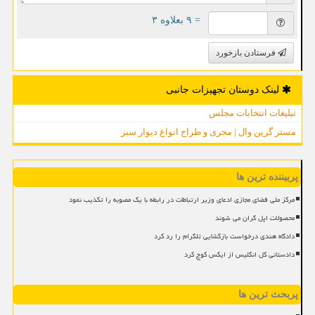
= ۹ بعلاوه ۳
فرستادن بازخورد
لینک دوستان تجهیزات جانبی
تبلیغات انتخابات مجلس
مستر گرین وال | مجری و طراح انواع دیوار سبز
پربیننده ترین ها
مرکز ملی فضای مجازی ادعای وزیر ارتباطات در رابطه با یک مصوبه را تکذیب نمود
محصولات اپل گران می شوند
دادگاه هندی درخواست بازگشایی تلگرام را رد کرد
دادستانی کل انگلیس از ایکس کوچ کرد
پربحث ترین ها