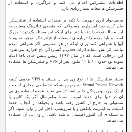
اطلاعات مشترکین اقدام می کنند و فراگیری و استفاده از
فیلترشکن ها تبعات بسیار زیادی دارد.
محمدجواد آذری جهرمی با تکیه بر مضرات استفاده از فیلترشکن
بیان کرده بود: امیدواریم مسئولانی که متصدی فیلترینگ هستند، به
این مساله توجه داشته باشند برای اینکه این مسئله یک تهدید بزرگ
است و باید مردم را درباره ی استفاده از فیلترشکن توجیه نماییم تا
آنها با همراهی کنند برای اینکه در هر تصمیمی اگر همراهی مردم
نباشد، اثراتش مشابه اثرات فعلی و گستردگی باج افزارها می شود.
این درحالی است که در سال ۱۳۹۷ رییس پلیس فتای ناجا اعلام
نموده بود حدود ۱۰ تا ۱۲ ملیون نفر از VPN و فیلترشکن ها استفاده
می نمایند.
بیشتر فیلترشکن ها از نوع وی پی ان هستند و VPN مخفف کلمه
Virtual Private Network به مفهوم شبکه اختصاصی مجازی است و
از یک پورت و پروتکل خاص استفاده می نماید. عمده استفاده وی پی
ان در دنیا برای حفظ امنیت است؛ بطورمثال اگر یک کاربر یا
مسئولی به خارج از کشور رفته باشد و بخواهد از آنجا با حفظ
امنیت، به اینترنت بانکش و یا سرویسی داخل ایران وارد شود، اگر
به شبکه ی آن کشور اطمینان نداشته باشد، از وی پی ان استفاده
می نماید.