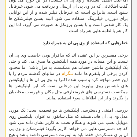
اما علت اصلی استفاده از وی پی ان چیست؟ در این حوزه می توان
گفت اطلاعاتی که در وی پی ان ارسال و دریافت می شود، غیرقابل
شنود است. بنابراین است که غیرقابل فیلتر شده و از این توانایی
برای دورزدن فیلترینگ استفاده می شود البته بستن فیلترشکن ها
یک کار شدنی است و با بستن پروتکل ها صورت می گیرد، اما این
کار هم با لطمه هایی هم راه است.
خطرهایی که استفاده از وی پی ان به همراه دارد
برخی مفسرین بر این عقیده اند که بدافزار بودن خاصیت وی پی ان
نیست و این مساله در مورد همه اپلیکیشن ها صدق می کند و حتی
یک اپلیکیشن ماشین حساب هم ممکنست بدافزار باشد؛ اما محدود
کردن برخی از پلتفرم ها مانند
تلگرام
در سالهای گذشته مردم را با
این خطر مواجه کرد و سبب شده اکثرا به وی پی ان ها و اپلیکیشن
های ناشناس روی بیاورند این درحالی است که این اپلیکیشن ها
ممکنست دسترسی های غیرمتعارفی مثل مکان و فهرست مخاطبان
را بگیرند و از این اطلاعات سوء استفاده نمایند.
بررسی امنیتی و دسترسی اپلیکیشن ها دو قسمت است؛ یک مورد،
مدل وی پی ان هایی هستند که مثل سایفون به عنوان اپلیکیشن روی
موبایل نصب می شوند و هنگام نصب به کاربر نشان داده می شود
که چه دسترسی هایی می خواهد کاربر بگیرد؛ فیلترشکن و وی پی
ان برای عملکردش فقط باید به اینترنت دسترسی داشته باشد و هیچ