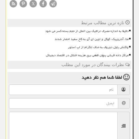
X
تازه ترین مطالب مرتبط
دقیقا به اندازه مصرف ترافیک بین الملل از حجم بسته کسر می شود
متا، آنتروپیک، گوگل و اوپن ای آی به کاخ سفید احضار شدند
واکنش پاول دوروف به حذف تلگرام از اپ استور
مراکز داده قربانی پنهان قطعی برق هزینه اختلال در اقتصاد دیجیتال
نظرات بینندگان در مورد این مطلب
لطفا شما هم
نظر دهید