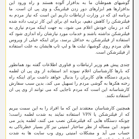
گوشیهای هموطنان ما به بدافزار آلوده هستند و راه ورود این
بدافزارها هم ابزارهای دور زدن فیلترینگ و وی پی ان است. ما
برنامه ای که در وزارت ارتباطات داریم این است که نیاز مردم به
فیلترشکن را کاهش دهیم، برنامه ای برای این کار ترتیب داده شده
که در زمان خودش اعلام می شود، به جهت اینکه مردم نیازی به
فیلترشکن نداشته باشند و خدمات مورد نیازشان راه اندازی شود که
استفاده از فیلترشکن به حداقل برسد، برای اینکه خیلی از ویروس
های مردم روی گوشیها، تبلت ها و لپ تاپ هایشان به علت استفاده
از فیلترشکن است.
چندی پیش هم وزیر ارتباطات و فناوری اطلاعات گفته بود همانطور
که بارها کارشناسان اعلام نموده اند استفاده از وی پی ان لطمه
پذیری دستگاه های کاربران را بدنبال خواهد داشت برای اینکه راه
رخنه هکرها به گوشی مردم را تسهیل می کند، بدین سبب سفارش
کارشناسانه این است که مردم تاجایی که می توانند از وی پی ان
استفاده نکنند.
همچنین کارشناسان معتقدند این که ما افراد را به این سمت ببریم
که از فیلترشکن یا VPN استفاده نمایند به شدت لطمه زاست؛
چونکه دستگاه هایی که فیلترشکن نصب می کنند، لطمه پذیر می
شوند. این مساله از نظر ساختار امنیتی نیز کار بسیار خطرناکی به
حساب می آید و مشکلات امنیتی روی وب سایت ها به شدت