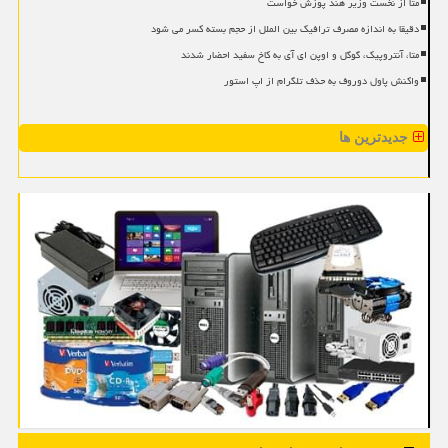
متا از نخست وزیر هند پوزش خواست
دقیقا به اندازه مصرف ترافیک بین الملل از حجم بسته کسر می شود
متا، آنتروپیک، گوگل و اوپن ای آی به کاخ سفید احضار شدند
واکنش پاول دوروف به حذف تلگرام از اپ استور
جدیدترین ها