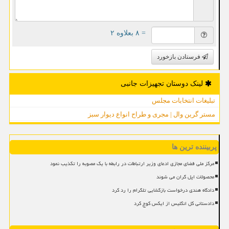
= ۸ بعلاوه ۲
فرستادن بازخورد
لینک دوستان تجهیزات جانبی
تبلیغات انتخابات مجلس
مستر گرین وال | مجری و طراح انواع دیوار سبز
پربیننده ترین ها
مرکز ملی فضای مجازی ادعای وزیر ارتباطات در رابطه با یک مصوبه را تکذیب نمود
محصولات اپل گران می شوند
دادگاه هندی درخواست بازگشایی تلگرام را رد کرد
دادستانی کل انگلیس از ایکس کوچ کرد