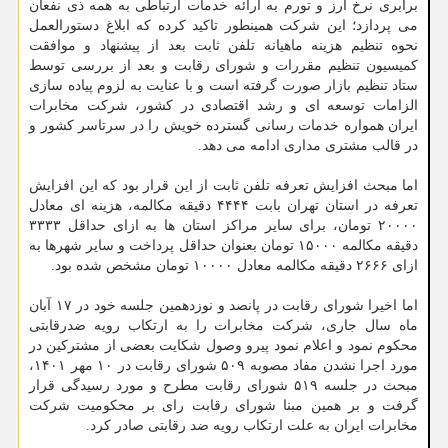
برابری نرخ ارز و تورم به ارائه خدمات ارتباطی به همه ذی نفعان
می پردازد؛ این شرکت همینطور تاکید کرده که ابلاغ دستورالعمل
نحوه تنظیم هزینه ماهیانه تلفن ثابت بعد از پیشنهاد و موافقت
کمیسیون تنظیم مقررات و شورای رقابت و بعد از بررسی توسط
ستاد تنظیم بازار صورت گرفته است و با عنایت به لزوم پیاده سازی
الزامات توسعه ای و رشد اقتصادی در کشور، شرکت مخابرات
ایران همواره خدمات رسانی گسترده خویش را در سرتاسر کشور و
در قالب مشتری مداری ادامه می دهد.
اما مبحث افزایش تعرفه تلفن ثابت از این قرار بود که این افزایش
تعرفه در استان تهران بابت ۴۴۴۴ دقیقه مکالمه، هزینه ای معادل
۲۰۰۰۰ تومان، برای سایر مراکز استان ها به ازای حداقل ۳۳۳۳
دقیقه مکالمه ۱۵۰۰۰ تومان بعنوان حداقل پرداخت و سایر شهرها به
ازای ۲۶۶۶ دقیقه مکالمه معادل ۱۰۰۰۰ تومان مشخص شده بود.
اما اخیرا شورای رقابت در پانصد و نوزدهمین جلسه خود در ۱۷ آبان
ماه سال جاری، شرکت مخابرات را به ارتکاب رویه ضدرقابتی
محکوم نمود و اعلام نمود پیرو وصول شکایت بعضی از مشترکین در
مورد اجرا نشدن مفاد مصوبه ۵۰۹ شورای رقابت در ۱۰ مهر ۱۴۰۱،
مبحث در جلسه ۵۱۹ شورای رقابت مطرح و مورد رسیدگی قرار
گرفت و بر همین مبنا شورای رقابت رای بر محکومیت شرکت
مخابرات ایران به علت ارتکاب رویه ضد رقابتی صادر کرد.