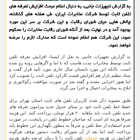
به گزارش تجهیزات جانبی، به دنبال اعلام مبحث افزایش تعرفه های
تلفن ثابت توسط شرکت مخابرات ایران، طی هفته های گذشته،
چالش هایی میان شورای رقابت و این شرکت بر سر این مورد
بوجود آمد و در نهایت بعد از آنکه شورای رقابت مخابرات را محکوم
نمود، این شرکت هم اعلام نموده است که مدارک لازم را عرضه
خواهد نمود.
به گزارش تجهیزات جانبی به نقل از ایسنا، افزایش تعرفه تلفن
ثابت توسط مخابرات مدت هاست که با اما و اگرهایی روبه رو شده
است، باآنکه این مورد تابستان سال جاری مورد تأیید قرار گفت و
ستاد تنظیم بازار هم افزایش قیمت کارکرد تلفن ثابت را تصویب کرد
اما هنوز اجرایی نشده و گفته شد در صورت موافقت رگولاتوری و
ابلاغ به مخابرات اعمال و اجرا می گردد.
طبق مصوبه ذکر شده کاربران تلفن های ثابت استان تهران برای
حفظ خط تلفن ثابت خود بر مبنای جدول جدید پیرامون تعرفه های
جدید تلفن ثابت، باید ماهانه ۲۰ هزار تومان، پرداخت کنند. این هزینه
صرفا هزینه ای است که صاحبان خطوط تلفن در پایتخت، در صورت
عدم استفاده از خط تلفن و صرفاً به منظور نگهداری این خطوط باید
پرداخت کنند اما بعد از آن شورای رقابت دستور توقف هرگونه
افزایش در هزینه
خدمات
تلفن ثابت را تا زمان عرضه دقیق هزینه