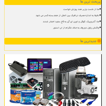
پربحث ترین ها
متا از نخست وزیر هند پوزش خواست
دقیقا به اندازه مصرف ترافیک بین الملل از حجم بسته کسر می شود
متا، آنتروپیک، گوگل و اوپن ای آی به کاخ سفید احضار شدند
واکنش پاول دوروف به حذف تلگرام از اپ استور
جدیدترین ها