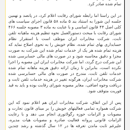
تمام شده صادر کرد.
در این راستا اما رابطه شورای رقابت اعلام کرد، در پانصد و نهمین
جلسه این شورا به استناد بند ۵ ماده ۵۸ قانون اجرای سیاست های
کلی اصل ۴۴ قانون اساسی و با عنایت به ماده ۳ مصوبه جلسه ۴۶۶
شورای رقابت با مبحث دستورالعمل نحوه تنظیم هزینه ماهیانه تلفن
ثابت، شرکت مخابرات ایران موظف است با استقرار نظام
حسابداری بهای تمام شده، نظام خویش را به نحوی اصلاح نماید که
هزینه تمام شده هر یک از خدمات تمام شده این شرکت به صورت
مجزا و دقیق محاسبه شود و در صورت های مالی حسابرسی شده
این شرکت درج گردد، اما شرکت مخابرات ایران این مصوبه را اجرا
نکرده است، بنابراین تا زمان ارائه دقیق هزینه ماهانه تمام شده
خدمات تلفن ثابت، مندرج در صورت های مالی حسابرسی شده
شرکت مخابرات ایران، هرگونه تغییر در هزینه خدمات تلفن ثابت و
دریافت وجوه اضافی، مغایر مصوبه شورای رقابت بوده و باید به قید
فوریت متوقف شود.
پس از این اتفاق، شرکت مخابرات ایران هم اعلام نمود که این
شرکت همواره تمامی فعالیتهای خویش را بر مبنای قانون تجارت و
مصوبات و الزامات حوزه رگولاتوری انجام می دهد و با رعایت
الزامات قانونی پروانه فعالیت صادره و مصوبات هیات مدیره،
علیرغم ثابت ماندن تعرفه ها در ۱۲ سال گذشته و رشد چندین