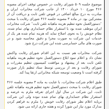
موضوع جلسه ۵۰۹ شورای رقابت در خصوص توقف اجرای مصوبه
۴۶۶ مورخ ۱۰ خرداد ۱۴۰۰ از جانب شرکت مخابرات ایران و
مبادرت به درج مبالغ اضافی در قبوض تلفن ثابت و دریافت آن از
مشترکین بود. در ماده ۳ مصوبه جلسه ۴۶۶ شورای رقابت با مبحث
"دستورالعمل نحوه تنظیم هزینه ماهیانه تلفن ثابت" شرکت مخابرات
ایران موظف شده بود با استقرار نظام حسابداری بهای تمام شده،
نظام خویش را به نحوی اصلاح نماید که هزینه تمام شده هر یک از
خدمات این شرکت به صورت مجزا و دقیق محاسبه شود و در
صورت های مالی حسابرسی شده این شرکت درج شود.
شرکت مخابرات هم نسبت به این اقدام شورای رقابت واکنش
نشان داد و اعلام نمود ابلاغ دستورالعمل نحوه تنظیم هزینه ماهیانه
تلفن ثابت بعد از پیشنهاد و موافقت کمیسیون تنظیم مقررات و
شورای رقابت و بعد از بررسی توسط ستاد تنظیم بازار صورت
گرفته است تا وضعیت توسعه شبکه مخابراتی ارتقا پیدا کند.
طبق اعلام شرکت مخابرات، با عنایت به ماده ۳ مصوبه جلسه ۴۶۶
شورای رقابت با مبحث دستورالعمل نحوه تنظیم هزینه ماهیانه تلفن
ثابت، این شرکت در سال اول اجرای تعرفه ملزم به عرضه و
استقرار نظام حسابداری بهای تمام شده نبوده ولی این شرکت
برپایه اعلام نظر شورای رقابت خویش را ملزم به فراهم کردن
مدارک مورد نیاز این شورا کرده و هفته جاری ارائه می شود.