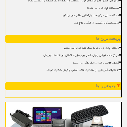
مرکز ملی فضای مجازی ادعای وزیر ارتباطات در رابطه با یک مصوبه را تکذیب نمود
محصولات اپل گران می شوند
دادگاه هندی درخواست بازگشایی تلگرام را رد کرد
دادستانی کل انگلیس از ایکس کوچ کرد
پربحث ترین ها
واکنش پاول دوروف به حذف تلگرام از اپ استور
مراکز داده قربانی پنهان قطعی برق هزینه اختلال در اقتصاد دیجیتال
کمبود جهانی تراشه به مک بوک ایر رسید
۴ خانواده آمریکایی از متا، تیک تاک، اسنپ و گوگل شکایت کردند
جدیدترین ها