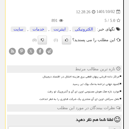
1401/10/02
12:28:26
891
5
/
5.0
تگهای خبر:
الكترونیكی
,
اینترنت
,
خدمات
,
سایت
این مطلب را می پسندید؟
(0)
(1)
X
تازه ترین مطالب مرتبط
مراکز داده قربانی پنهان قطعی برق هزینه اختلال در اقتصاد دیجیتال
کمبود جهانی تراشه به مک بوک ایر رسید
موارد تازه هک هوش مصنوعی اوپن ای آی و آنتروپیک لو رفت
عامل سرکش اوپن ای آی مشتری یک شرکت فناوری را به خطر انداخت
نظرات بینندگان در مورد این مطلب
لطفا شما هم
نظر دهید