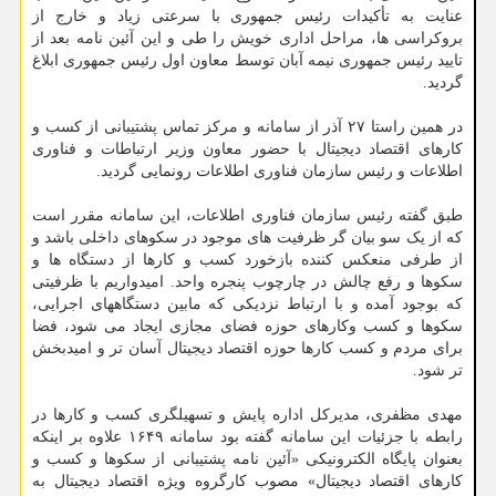
عنایت به تأکیدات رئیس جمهوری با سرعتی زیاد و خارج از
بروکراسی ها، مراحل اداری خویش را طی و این آئین نامه بعد از
تایید رئیس جمهوری نیمه آبان توسط معاون اول رئیس جمهوری ابلاغ
گردید.
در همین راستا ۲۷ آذر از سامانه و مرکز تماس پشتیبانی از کسب و
کارهای اقتصاد دیجیتال با حضور معاون وزیر ارتباطات و فناوری
اطلاعات و رئیس سازمان فناوری اطلاعات رونمایی گردید.
طبق گفته رئیس سازمان فناوری اطلاعات، این سامانه مقرر است
که از یک سو بیان گر ظرفیت های موجود در سکوهای داخلی باشد و
از طرفی منعکس کننده بازخورد کسب و کارها از دستگاه ها و
سکوها و رفع چالش در چارچوب پنجره واحد. امیدواریم با ظرفیتی
که بوجود آمده و با ارتباط نزدیکی که مابین دستگاههای اجرایی،
سکوها و کسب وکارهای حوزه فضای مجازی ایجاد می شود، فضا
برای مردم و کسب کارها حوزه اقتصاد دیجیتال آسان تر و امیدبخش
تر شود.
مهدی مظفری، مدیرکل اداره پایش و تسهیلگری کسب و کارها در
رابطه با جزئیات این سامانه گفته بود سامانه ۱۶۴۹ علاوه بر اینکه
بعنوان پایگاه الکترونیکی «آئین نامه پشتیبانی از سکوها و کسب و
کارهای اقتصاد دیجیتال» مصوب کارگروه ویژه اقتصاد دیجیتال به