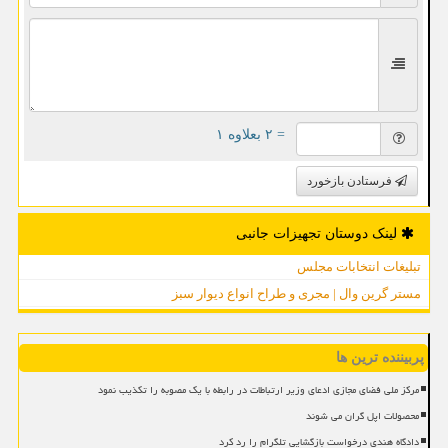
= ۲ بعلاوه ۱
فرستادن بازخورد
لینک دوستان تجهیزات جانبی
تبلیغات انتخابات مجلس
مستر گرین وال | مجری و طراح انواع دیوار سبز
پربیننده ترین ها
مرکز ملی فضای مجازی ادعای وزیر ارتباطات در رابطه با یک مصوبه را تکذیب نمود
محصولات اپل گران می شوند
دادگاه هندی درخواست بازگشایی تلگرام را رد کرد