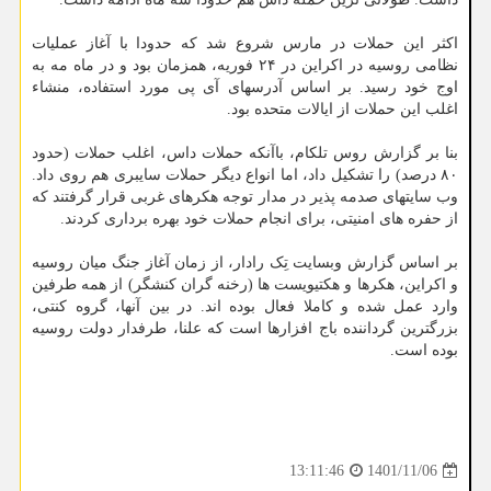
اکثر این حملات در مارس شروع شد که حدودا با آغاز عملیات
نظامی روسیه در اکراین در ۲۴ فوریه، همزمان بود و در ماه مه به
اوج خود رسید. بر اساس آدرسهای آی پی مورد استفاده، منشاء
اغلب این حملات از ایالات متحده بود.
بنا بر گزارش روس تلکام، باآنکه حملات داس، اغلب حملات (حدود
۸۰ درصد) را تشکیل داد، اما انواع دیگر حملات سایبری هم روی داد.
وب سایتهای صدمه پذیر در مدار توجه هکرهای غربی قرار گرفتند که
از حفره های امنیتی، برای انجام حملات خود بهره برداری کردند.
بر اساس گزارش وبسایت تِک رادار، از زمان آغاز جنگ میان روسیه
و اکراین، هکرها و هکتیویست ها (رخنه گران کنشگر) از همه طرفین
وارد عمل شده و کاملا فعال بوده اند. در بین آنها، گروه کنتی،
بزرگترین گرداننده باج افزارها است که علنا، طرفدار دولت روسیه
بوده است.
1401/11/06
13:11:46