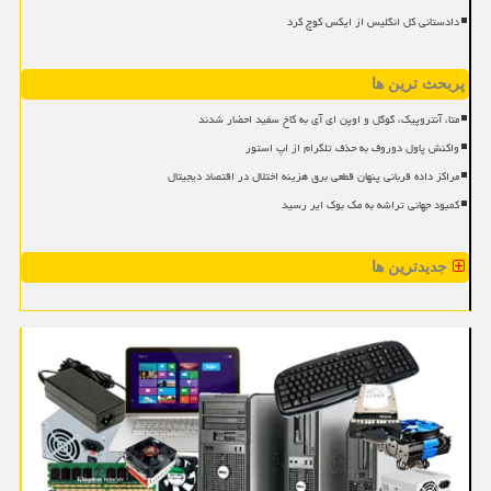
دادستانی کل انگلیس از ایکس کوچ کرد
پربحث ترین ها
متا، آنتروپیک، گوگل و اوپن ای آی به کاخ سفید احضار شدند
واکنش پاول دوروف به حذف تلگرام از اپ استور
مراکز داده قربانی پنهان قطعی برق هزینه اختلال در اقتصاد دیجیتال
کمبود جهانی تراشه به مک بوک ایر رسید
جدیدترین ها