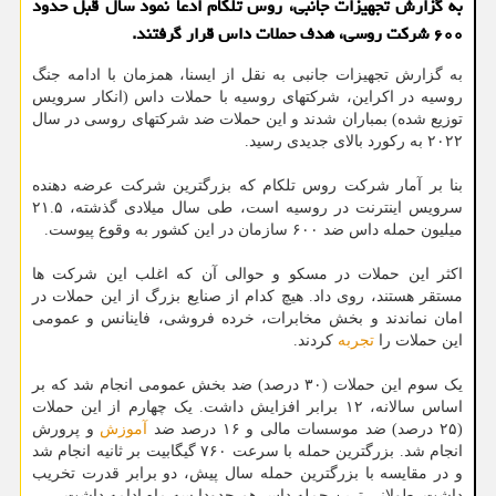
به گزارش تجهیزات جانبی، روس تلکام ادعا نمود سال قبل حدود
۶۰۰ شرکت روسی، هدف حملات داس قرار گرفتند.
به گزارش تجهیزات جانبی به نقل از ایسنا، همزمان با ادامه جنگ
روسیه در اکراین، شرکتهای روسیه با حملات داس (انکار سرویس
توزیع شده) بمباران شدند و این حملات ضد شرکتهای روسی در سال
۲۰۲۲ به رکورد بالای جدیدی رسید.
بنا بر آمار شرکت روس تلکام که بزرگترین شرکت عرضه دهنده
سرویس اینترنت در روسیه است، طی سال میلادی گذشته، ۲۱.۵
میلیون حمله داس ضد ۶۰۰ سازمان در این کشور به وقوع پیوست.
اکثر این حملات در مسکو و حوالی آن که اغلب این شرکت ها
مستقر هستند، روی داد. هیچ کدام از صنایع بزرگ از این حملات در
امان نماندند و بخش مخابرات، خرده فروشی، فاینانس و عمومی
این حملات را
تجربه
کردند.
یک سوم این حملات (۳۰ درصد) ضد بخش عمومی انجام شد که بر
اساس سالانه، ۱۲ برابر افزایش داشت. یک چهارم از این حملات
(۲۵ درصد) ضد موسسات مالی و ۱۶ درصد ضد
آموزش
و پرورش
انجام شد. بزرگترین حمله با سرعت ۷۶۰ گیگابیت بر ثانیه انجام شد
و در مقایسه با بزرگترین حمله سال پیش، دو برابر قدرت تخریب
داشت. طولانی ترین حمله داس هم حدودا سه ماه ادامه داشت.