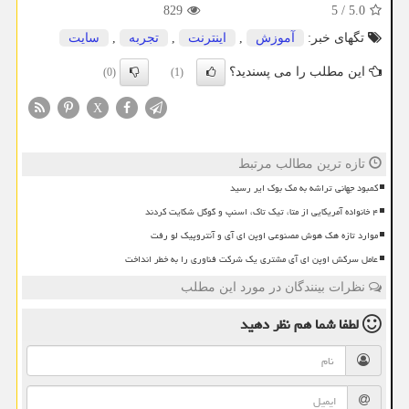
829
5
/
5.0
تگهای خبر:
آموزش
,
اینترنت
,
تجربه
,
سایت
این مطلب را می پسندید؟
(0)
(1)
X
تازه ترین مطالب مرتبط
کمبود جهانی تراشه به مک بوک ایر رسید
۴ خانواده آمریکایی از متا، تیک تاک، اسنپ و گوگل شکایت کردند
موارد تازه هک هوش مصنوعی اوپن ای آی و آنتروپیک لو رفت
عامل سرکش اوپن ای آی مشتری یک شرکت فناوری را به خطر انداخت
نظرات بینندگان در مورد این مطلب
لطفا شما هم
نظر دهید