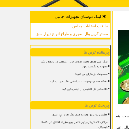
لینک دوستان تجهیزات جانبی
تبلیغات انتخابات مجلس
مستر گرین وال | مجری و طراح انواع دیوار سبز
پربیننده ترین ها
مرکز ملی فضای مجازی ادعای وزیر ارتباطات در رابطه با یک
مصوبه را تکذیب نمود
محصولات اپل گران می شوند
دادگاه هندی درخواست بازگشایی تلگرام را رد کرد
دادستانی کل انگلیس از ایکس کوچ کرد
پربحث ترین ها
واکنش پاول دوروف به حذف تلگرام از اپ استور
ه روز قبل ۲.۱۸ درصد بیشتر شده است. هم
مراکز داده قربانی پنهان قطعی برق هزینه اختلال در اقتصاد
دیجیتال
 در امور مالی غیر