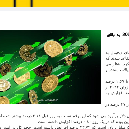
تجهیزات جانبی: برای نخستین بار بیتکوین از ژوئن 2022 به بالای
ی دیجیتال به
قاعد شدند که
کرد. بنظر می
یالات متحده و
بیتکوین در ساعت چهار و ۴۲ دقیقه بامداد به وقت اروپا با ۲.۶۷ درصد
افزایش به ۲۹هزار و ۱۱۵ دلار رسید و برای نخستین بار از ژوئن ۲۰۲۲ از
 گذشت. اتر در همان زمان با ۱.۷۹ درصد افزایش به
بیتکوین بیش از ۷۵ درصد از اول سال تا به امروز و بیش از ۴۷ درصد در
مجموع ارزش بازار جهانی رمزارزها هم اکنون ۱.۱۹ تریلیون دلار برآورد می شود که این رقم نسبت ب
حجم کل بازار ارزهای دیجیتال در ۲۴ ساعت گذشته ۵۴.۶۹ میلیارد دلار است که ۳۳.۷۲ درصد افزایش داشته است. حجم کل