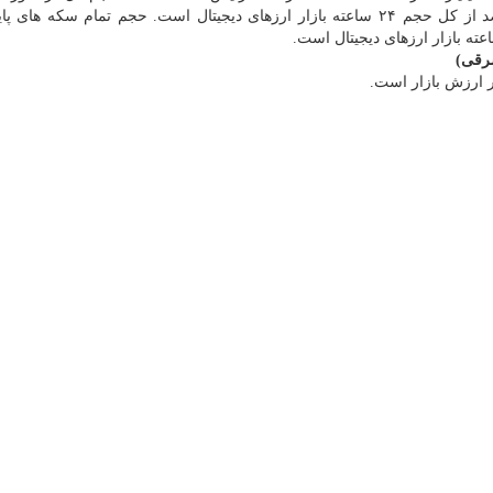
متمرکز هم اکنون ۶.۳۰ میلیارد دلار است که ۱۱.۵۲ درصد از کل حجم ۲۴ ساعته بازار ارزهای دیجیتال است. حجم تمام سکه 