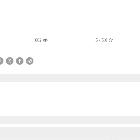
662
5
/
5.0
X