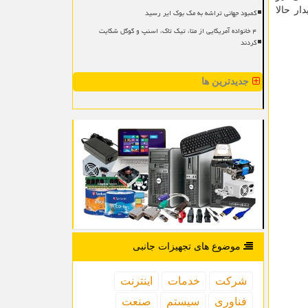
های پایدار حالا
کمبود جهانی تراشه به مک بوک ایر رسید
۴ خانواده آمریکایی از متا، تیک تاک، اسنپ و گوگل شکایت
کردند
جدیدترین ها
موضوع های تجهیزات جانبی
شركت
خدمات
اینترنت
فناوری
سیستم
صنعت