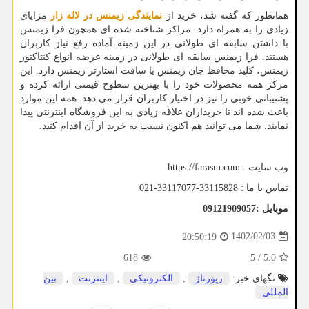
همانطور که گفته شد، خرید از
نمایندگی زیمنس در لاله زار
مزایای
زیادی را به همراه دارد. مراکز شناخته شده ای همچون فرا زیمنس
با داشتن سابقه ای طولانی در این زمینه آماده رفع نیاز کاربران
هستند. فرا زیمنس سابقه ای طولانی در زمینه عرضه انواع کنتاکتور
زیمنس، کلید محافظ جان زیمنس یا سافت استارتر زیمنس دارد. این
مرکز همه محصولات خود را با بهترین سطوح قیمتی ارائه کرده و
پشتیبانی خوبی را نیز در اختیار کاربران قرار می دهد. همه این موارد
باعث شده اند تا خریداران علاقه زیادی به این فروشگاه اینترنتی پیدا
نمایند. شما می توانید هم اکنون نسبت به خرید از آن اقدام کنید.
وب سایت :
https://farasm.com
تماس با ما :
021-33117077-33115828
موبایل :09121909057
1402/02/03
20:50:19
618
5
/
5.0
تگهای خبر:
رپورتاژ
,
الكترونیكی
,
اینترنت
,
بین
المللی