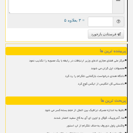
= ۳ بعلاوه ۵
فرستادن بازخورد
پربیننده ترین ها
مرکز ملی فضای مجازی ادعای وزیر ارتباطات در رابطه با یک مصوبه را تکذیب نمود
محصولات اپل گران می شوند
دادگاه هندی درخواست بازگشایی تلگرام را رد کرد
دادستانی کل انگلیس از ایکس کوچ کرد
پربحث ترین ها
دقیقا به اندازه مصرف ترافیک بین الملل از حجم بسته کسر می شود
متا، آنتروپیک، گوگل و اوپن ای آی به کاخ سفید احضار شدند
واکنش پاول دوروف به حذف تلگرام از اپ استور