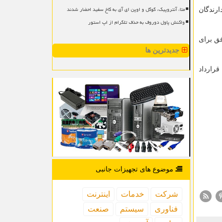
متا، آنتروپیک، گوگل و اوپن ای آی به کاخ سفید احضار شدند
ارندگان
واکنش پاول دوروف به حذف تلگرام از اپ استور
ق با توافق برای
جدیدترین ها
ن قرارداد
موضوع های تجهیزات جانبی
شركت
خدمات
اینترنت
فناوری
سیستم
صنعت