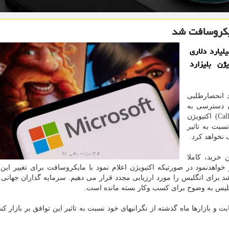
 تجهیزات جانبی، انگلیس مانع قرارداد 69 میلیارد دلاری
ژن بلیزارد
د انحصارطلبی
ن دسترسی به
امتیاز چند میلیارد دلاری بازی "ندای وظیفه" (Call of Duty) اکتیویژن
سبت به تاثیر
 نخواهد کرد.
 خرید، کاملا
اهدنمود در صورتیکه اکتیویژن اعلام نمود با مایکروسافت برای تغییر این
رشد برای انگلیس را مورد ارزیابی مجدد قرار می دهیم. سرمایه گذاران جهانی
نگلیس به وضوح برای کسب وکار بسته مانده است.
ت و بازارها ماه گذشته از نگرانیهای خود نسبت به تاثیر این توافق بر بازار ک