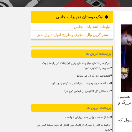
لینک دوستان تجهیزات جانبی
تبلیغات انتخابات مجلس
مستر گرین وال | مجری و طراح انواع دیوار سبز
پربیننده ترین ها
مرکز ملی فضای مجازی ادعای وزیر ارتباطات در رابطه با یک
مصوبه را تکذیب نمود
محصولات اپل گران می شوند
دادگاه هندی درخواست بازگشایی تلگرام را رد کرد
دادستانی کل انگلیس از ایکس کوچ کرد
 تصمیم،
 بزرگ و
پربحث ترین ها
متا از نخست وزیر هند پوزش خواست
نسول که
دقیقا به اندازه مصرف ترافیک بین الملل از حجم بسته کسر می
شود