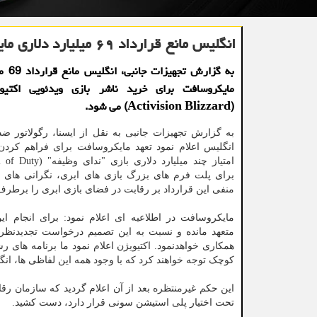
انگلیس مانع قرارداد ۶۹ میلیارد دلاری مایکروسافت شد
به گزارش
مایکروسافت برای خرید ناشر بازی ویدئویی اکتیوی
(Activision Blizzard) می شود.
به گزارش تجهیزات جانبی به نقل از ایسنا، رگولاتور ض
انگلیس اعلام نمود تعهد مایکروسافت برای فراهم کرد
برای پلت فرم های بزرگ بازی های ابری، نگرانی های ن
منفی این قرارداد بر رقابت در فضای بازی ابری را برطرف
مایکروسافت در اطلاعیه ای اعلام نمود: برای انجام این
متعهد مانده و نسبت به این تصمیم درخواست تجدیدنظر خو
همکاری خواهدنمود. اکتیویژن اعلام نمود ما برنامه های 
کوچک توجه خواهند کرد که با وجود همه این لفاظی ها، ا
این حکم غیرمنتظره بعد از آن اعلام گردید که سازمان رقاب
تحت اختیار پلی استیشن سونی قرار دارد، دست کشید.