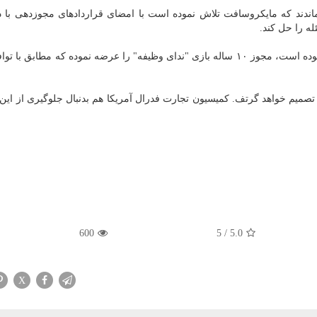
اندند که مایکروسافت تلاش نموده است با امضای قراردادهای مجوزدهی با د
له را حل کند.
مایکروسافت به سونی که مخالف سرسخت این قرارداد بوده است، مجوز ۱۰ ساله بازی "ندای وظیفه" را عرضه نموده که مطاب
ا تا ۲۲ ماه مه در این زمینه تصمیم خواهد گرتف. کمیسیون تجارت فدرال آمریکا هم بدنبال جلوگیری از ای
600
5
/
5.0
X