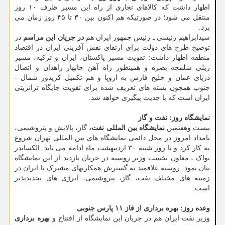
اظهار داشت که کالاهای تجاری از راه این مسیر ظرف ۱۰ روز
منتقل می شود؛ در صورتیکه هم اکنون بین ۳۰ تا ۴۵ روز زمان می
برد.
سیدابراهیم رئیسی ـ رئیس جمهور ایران هم
در جریان این مراسم
در
توضیح طرح های دولت برای ارتقای نقش آفرینی ایران در اقتصاد
منطقه اظهار داشت: تقویت مسیر پاکستان، ایران و ترکیه، مسیر
ریلی شلمچه–بصره و همینطور راه آهن چابهار–زاهدان و اتصال
دریای عمان و خلیج فارس به اروپا و هم تکمیل کریدور شمال -
جنوب همچون بسته های تعریف شده برای تقویت جایگاه ترانزیتی
ایران است که با جدیت پیگیری خواهد شد.
نمایشگاه روز: نفت و گاز
بیست وهفتمین
نمایشگاه بین المللی نفت،
گاز، پالایش و پتروشیمی،
بامداد امروز در محل دائمی نمایشگاه های بین المللی تهران شروع
به کار کرد و تا روز شنبه ۳۰ اردیبهشت ماه ادامه می یابد. الکساندر
نواک ـ معاون نخست وزیر روسیه در جریان بازدید از این نمایشگاه
بیان نمود: روسیه علاقمند به گسترش همکاریهای مشترک با ایران در
زمینه های مختلف نفت، گاز، پتروشیمی، انرژی های تجدیدپذیر
است.
وعده روز: بهره برداری از فاز ۱۱ پارس جنوبی
وزیر نفت ایران هم در جریان این نمایشگاه از افتتاح و
بهره برداری