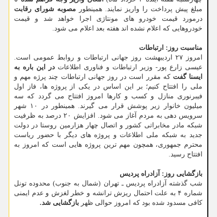
مبلغ پیش پرداخت را واریز نمایند. همینطور
مصوبه شورای رقابت
درمورد قیمت خودرو های مونتاژی اجرا خواهد شد و قیمت
خودروهایی که اعلام نشده اند هفته بعد اعلام می شود.
مناسبت روز: ارتباطات
امروز ۲۷ اردیبهشت روز جهانی ارتباطات و روابط عمومی است.
عیسی زارع پور- وزیر ارتباطات و فناوری اطلاعات
در این باره به
ایسنا گفت
که مقرر است در روز جهانی ارتباطات چند پرژه مهم و
ملی را افتتاح کنیم؛ بر این اساس در یکی از پروژه ها، فاز اول
فیبرنوری منازل و کسب و کارها امروز افتتاح می گردد که سه
میلیون خانوار زیر پوشش قرار می گیرند. همینطور در ۱۰ شهر
سرویس دهی به مردم آغاز می شود. افزایش ۲۰ درصد به ظرفیت
شبکه مادر مخابراتی کشور و اتصال چهار هزارمین روستا در دولت
جدید به شبکه ملی اطلاعات و پروژه های دیگر با حضور ریاست
محترم جمهوری، همچون مهم ترین پروژه هایی است که امروز به
افتتاح رسید.
بازگشایی روز: آزادراه پردیس
شب گذشته آزادراه پردیس ـ تهران (شمال به جنوب) محدوده تونل
شماره ۴ به علت احتمال ریزش ترانشه و خطر لغزش و عدم ایمنی
کافی مسدود شده بود که امروز حوالی ظهر
بازگشایی شد.