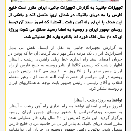
تجهیزات جانبی: به گزارش تجهیزات جانبی، ایران مقرر است خلیج
فارس را به دریای بالتیک در شمال اروپا متصل کند و بخشی از
این هدف با اجرای راه آهن رشت ـ آستارا که امروز سند آن توسط
روسای جمهور ایران و روسیه به امضا رسید محقق می شود؛ پروژه
ای که ۲۰ سال خاک خورد اما بالاخره وارد فاز عملیاتی شد.
به گزارش تجهیزات جانبی به نقل از ایسنا، نقش بی بدیل
استراتژیک ایران، یک مرتبه دیگر مهر تایید گرفت؛ آن جا که پوتین در
جریان امضای سند راه اندازی خط ریلی راهبردی رشت ـ آستارا
اظهار داشت که رسیدن کالاها از بنادر روسیه به خلیج فارس از راه
ایران مسیر سفر را از ۴۵ روز به ۱۰ روز می کاهد. رئیس جمهور
روسیه در این مراسم از حضرت آیت الله خامنه ای ـ رهبر معظم
انقلاب و آقای رئیسی ـ رئیس جمهور بابت توجه به همکاریهای ایران
و روسیه تشکر کرد.
توافقنامه روز: رشت ـ آستارا
امروز مراسم امضای توافقنامه راه اندازی راه آهن رشت – آستارا
به صورت ویدئوکنفرانس با حضور روسای جمهور ایران روسیه
برگزار گردید. این طرح که پس از ۲۰ سال وارد فاز عملیاتی شده
مقرر است دریای بالتیک به بنادر ایرانی در حاشیه دریای خلیج فارس
متصل شود.
پوتین ـ رئیس جمهور روسیه
در جریان این توافقنامه