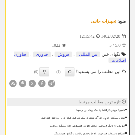
منبع:
تجهیزات جانبی
1402/02/28
12:15:42
1022
5
/
5.0
تگهای خبر:
بین المللی
,
فروش
,
فناوری
,
فناوری
اطلاعات
این مطلب را می پسندید؟
(0)
(1)
X
تازه ترین مطالب مرتبط
کمبود جهانی تراشه به مک بوک ایر رسید
عامل سرکش اوپن ای آی مشتری یک شرکت فناوری را به خطر انداخت
انویدیا و مایکروسافت ائتلاف هوش مصنوعی امن تشکیل دادند
اعزام دیپلمات فناوری راه حل جدی رقابت با کشورهای دیگر