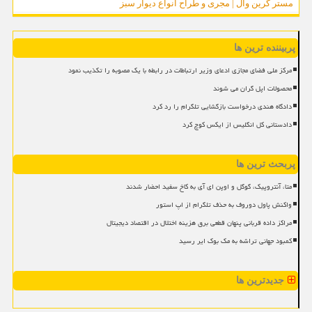
مستر گرین وال | مجری و طراح انواع دیوار سبز
پربیننده ترین ها
مرکز ملی فضای مجازی ادعای وزیر ارتباطات در رابطه با یک مصوبه را تکذیب نمود
محصولات اپل گران می شوند
دادگاه هندی درخواست بازگشایی تلگرام را رد کرد
دادستانی کل انگلیس از ایکس کوچ کرد
پربحث ترین ها
متا، آنتروپیک، گوگل و اوپن ای آی به کاخ سفید احضار شدند
واکنش پاول دوروف به حذف تلگرام از اپ استور
مراکز داده قربانی پنهان قطعی برق هزینه اختلال در اقتصاد دیجیتال
کمبود جهانی تراشه به مک بوک ایر رسید
جدیدترین ها