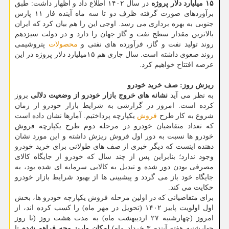
۱۵ میلیارد دلار پروژه
در سال ۱۴۰۲ اطلاع داد و اظهار داشت: طبق
برآوردهای صورت گرفته ظرف دو تا سه ماه آینده فاز ۱۱ پارس
جنوبی به بهره برداری می رسد. اوجی این را هم بیان کرد که ایران
بالاترین مقدار سطح نفت و گاز جهان را دارد و در دولت سیزدهم
روند تولید نفت و گاز، فرآورده های نفتی و
محصولات
پتروشیمی
روند صعوی داشته است. سال جاری هم ۱۵میلیارد دلار پروژه در این
عرصه افتتاح خواهیم کرد.
ریزش روز: صف خرید خودرو
به نظر می آید
نشانه های خروج بازار خودرو از وضعیت دلالی
بروز
کرده است. امروز در گزارشی به شرایط بازار خودرو از زمان
شروع به کار طرح
فروش
یکپارچه پرداختیم. آمارها نشان داده است
که تعداد متقاضیان خودرو در مرحله دوم طرح یکپارچه فروش
خودرو ها نسبت به دور اول فروش ریزش داشته و این مورد نشان
دهنده اینست که دیگر خبری از صف های طولانی برای خرید خودرو
وجود ندارد؛ بنابراین پس از چند سال که خودرو از جایگاه کالای
مصرفی بودن دور شده و تبدیل به کالایی سرمایه ای شده بود، به
جایگاه خود باز می گردد و پیشبینی ها از بهبود شرایط بازار خودرو
حکایت می کند.
برای متقاضیانی که در اولین مرحله فروش یکپارچه خودرو ها، بخش
اول اولویت پاییز ۱۴۰۲ (تحویل در مهر ماه) را کسب کرده اند، از
امروز (چهارشنبه ۲۷ اردیبهشت ماه) به مدت هشت روز (تا روز
چهارشنبه هفته آینده ۳ خرداد ماه)
امکان واریز وجه فراهم شده
تا