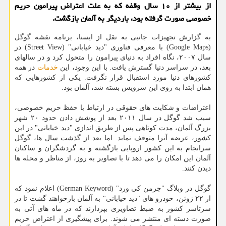
از بیشتر از ۱۰ سال وقفه که به علت اعتراض پیرامون حریم
خصوصی صورت گرفته بود، باردیگر به آلمان بازگشت.
به گزارش تجهیزات جانبی به نقل از ایسنا، برنامه نقشه گوگل
(Google Maps) با معرفی فناوری "دید خیابانی" (Street View) در
سال ۲۰۰۷، نگاه افراد به دنیای پیرامون را متحول کرد و در سالهای
بعد، در سراسر دنیا گسترش یافت. با این وجود، این
خدمات
در همه
کشورهای دنیا مورد استقبال قرار نگرفت. یکی از کشورهایی که
همان ابتدا به روی این سرویس بسته شد، آلمان بود.
اعتراضات و شکایت های حقوقی در ارتباط با حفظ حریم خصوصی،
سبب شد گوگل در سال ۲۰۱۱ بعد از پوشش دادن حدود ۲۰ شهر
بزرگ آلمان، مدت کوتاهی پس از طریق اندازی "دید خیابانی" در این
کشور، عرضه آنرا متوقف نماید. اما بعد از گذشت سال ها، گوگل
سرانجام به این کشور اروپایی بازگشته و به گردشگران و ساکنان
آلمان این امکان را می دهد تا با تصاویر به روز، از مناظر و محله ها
دیدن کنند.
گوگل در وبلاگ "جرمن کی ورد" (German Keyword) اعلام نمود که
از ۲۲ ژوئن، خودرو های "دید خیابانی" به آلمان بازخواهند گشت تا در
سرتاسر کشور به ضبط تصاویری بپردازند که در ماه های آتی به
صورت دسته ای منتشر می شوند. برای پیشگیری از اعتراض حریم