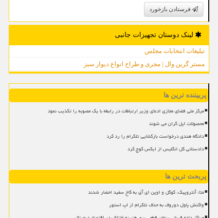
فرستادن بازخورد
لینک دوستان تجهیزات جانبی
تبلیغات انتخابات مجلس
مستر گرین وال | مجری و طراح انواع دیوار سبز
پربیننده ترین ها
مرکز ملی فضای مجازی ادعای وزیر ارتباطات در رابطه با یک مصوبه را تکذیب نمود
محصولات اپل گران می شوند
دادگاه هندی درخواست بازگشایی تلگرام را رد کرد
دادستانی کل انگلیس از ایکس کوچ کرد
پربحث ترین ها
متا، آنتروپیک، گوگل و اوپن ای آی به کاخ سفید احضار شدند
واکنش پاول دوروف به حذف تلگرام از اپ استور
مراکز داده قربانی پنهان قطعی برق هزینه اختلال در اقتصاد دیجیتال