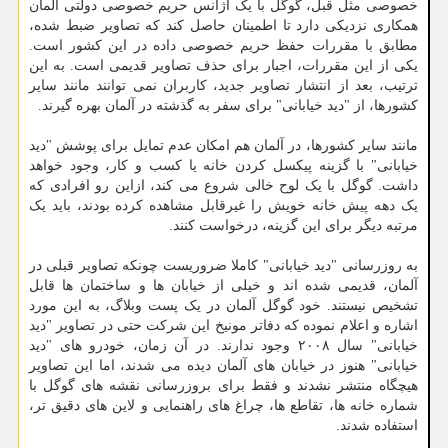
خصوصی مثل قبل، گوگل با یک آژانس حریم خصوصی دولتی آلمان
همکاری نزدیکی دارد تا اطمینان حاصل کند که تصاویر ضبط شده،
مطابق با مقررات حفظ حریم خصوصی داده در این کشور است.
یکی از این مقررات، اجبار برای حذف تصاویر قدیمی است. به این
ترتیب، بعد از انتشار تصاویر جدید، کاربران نمی توانند مانند سایر
کشورها، از "دید خیابانی" برای سفر به گذشته در آلمان بهره گیرند.
مانند سایر کشورها، در آلمان هم امکان عدم تمایل برای پوشش "دید
خیابانی" با گزینه پیکسل کردن خانه یا کسب و کار، وجود خواهد
داشت. گوگل با یک لوح خالی شروع می کند، ازاین رو افرادی که
یک دهه پیش خانه خویش را غیرقابل مشاهده کرده بودند، باید یک
مرتبه دیگر برای این گزینه، درخواست کنند.
به روزرسانی "دید خیابانی" کاملا ضروریست چونکه تصاویر قبلی در
آلمان، قدیمی شده اند و خیلی از خیابان ها و ساختمان ها قابل
تشخیص نیستند. خود گوگل آلمان در یک پست وبلاگ، به این مورد
اشاره و اعلام نموده که دفاتر مونیخ این شرکت حتی در تصاویر "دید
خیابانی" سال ۲۰۰۸ وجود ندارند. در آن زمان، خودرو های "دید
خیابانی" هنوز در خیابان های آلمان دیده می شدند، اما این تصاویر
هیچگاه منتشر نشدند و فقط برای بروزرسانی نقشه های گوگل با
شماره خانه ها، تقاطع ها، چراغ های راهنمایی و لاین های دقیق تر،
استفاده شدند.