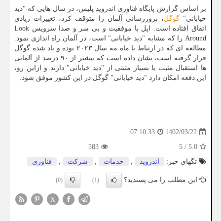
بر اساس گزارش پایگاه فناوری اندروید پلیس، در سال هایی که "دید
خیابانی"
گوگل
، بروزرسانی آلمان را متوقف کرد، تغییرات زیادی
اتفاق افتاده است. اپل با موفقیت و بی سر و صدا سرویس Look
Around را که مشابه "دید خیابانی" است، در آلمان راه اندازی نمود.
مطالعه ای که در ارتباط با ماه مه سال ۲۰۲۳ بوده و یاد شده گوگل
قرار گرفته است، نشان داده است که بیشتر از ۹۰ درصد از آلمانی
ها استقبال مثبت یا بسیار مثبتی از "دید خیابانی" دارند و ازاین رو،
این دفعه امکان دارد "دید خیابانی" گوگل در این کشور موفق شود.
1402/03/22
07:10:33
583
5
/
5.0
تگهای خبر:
اندروید
,
خدمات
,
شركت
,
فناوری
این مطلب را می پسندید؟
(0)
(1)
X