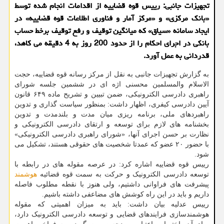
تجهیزات جانبی: رییس قوه قضاییه از اقدامات انجام شده توسط
«بانک مرکزی» و «مرکز آمار و فناوری اطلاعات قوه قضاییه» در
ایجاد سامانه «سیاق» که میانگین توقیف و رفع توقیف برخط حساب
بانکی در اجرای احکام را از حدود 200 روز به 4 دقیقه می کاهد،
قدردانی به عمل آورد.
به گزارش تجهیزات جانبی به نقل از مرکز رسانه قوه قضاییه، حجت
الاسلام والمسلمین محسنی اژه ای در ششمین جلسه شورای
راهبری دادرسی الکترونیکی، ضمن تبیین و تشریح ماده ۶۴۹ قانون
آیین دادرسی کیفری، اظهار داشت: بمنظور سیاست گذاری و تدوین
راهبردهای ملی، برنامه ریزی میان مدت و بلندمدت و تدوین
بخشنامه های لازم برای توسعه و ارتقای دادرسی الکترونیکی و
نظارت بر حسن اجرای آنها، «شورای راهبری دادرسی الکترونیکی»
با حضور ۲۰ عضو که عمدتا شخصیت های حقوقی هستند، تشکیل می
شود.
رییس قوه قضاییه اشاره کرد: در عرصه مقوله های در رابطه با
توسعه دادرسی الکترونیک و حرکت به سمت قوه قضائیه
هوشمند
پیشرفت های فراوانی داشتیم، ولی هنوز با نقطه مطلوب فاصله
داریم و باید در این راه کوشش های مضاعفی داشته باشیم.
رییس عدلیه بیان داشت: باید به میزان اهمیتی که مقوله
هوشمندسازی فرایندهای قضایی و توسعه دادرسی الکترونیک دارد،