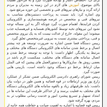
برای آن، اختصاص اعتبار و بودجه صورت گیرد و به فراخور اهمیت
بالای موضوع،
آموزش
های لازم در این زمینه به مدیران و مردم
ارائه گردد و نیازهای نیروهای فنی و تخصصی این حوزه مرتفع شود.
وی اشاره کرد: باید نسبت به پرداخت دستمزدهای متناسب به
نیروهای فنی و متخصص در عرصه هوشمندسازی و الکترونیکی
کردن فرایندها، اهتمام صورت گیرد چونکه اگر به این مساله توجه
نشود این نیروهای نخبه توسط کشورهای همسایه و غیرهمسایه جذب
میشوند؛ این مقوله، خارج از عدالت نیست که به یک نیروی متخصص
و فنی، پرداختی بیشتری نسبت به نیرویی غیرمتخصص تعلق گیرد.
رییس دستگاه قضا ضمن اشاره به ضرورت توسعه هر چه بیشتر
اتصال و برخط شدن سامانه های الکترونیکی دستگاه های مختلف و
مرتبط به یکدیگر، اظهار داشت: با توجه به توسعه برخط شدن و
اتصال سامانه های دستگاه های مختلف، ممکنست لازم باشد در
بعضی روش ها، سازوکارها و دستورالعمل های پیشین که فی المثل
میان ارتباط برخط دو دستگاه وجود داشته است، بازبینی هایی
صورت گیرد.
رییس شورای راهبری دادرسی الکترونیکی ضمن تشکر از عملکرد
زارع پور وزیر ارتباطات در قوه قضائیه و همین طور در دولت بیان
داشت: باید ظرفیتهای زیاد و بالقوه سامانه های الکترونیکی دستگاه
های مختلف به فعلیت برسند و از حداکثر ظرفیت این سامانه ها در
امتداد تسهیل و تسریع پیشبرد امور و خدمت رسانی مطلوب تر به
مردم، بهره گرفته شود.
رییس قوه قضاییه با اشاره به اهمیت صیانت و حفاظت همه جانبه از