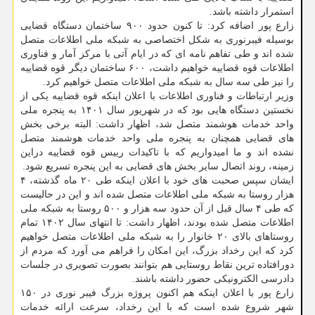
استمرار داشته باشد.
زارع پور اضافه کرد: تا کنون حدود ۹۰۰ ساختمان دستگاه قضایی
بوسیله فیبرنوری به شکل اختصاصی به شبکه ملی اطلاعات متصل
شده اند و طی تفاهم نامه ای که در ایام آتی با مرکز آمار و فناوری
اطلاعات قوه قضاییه خواهیم داشت، ۶۰۰ ساختمان دیگر قوه قضاییه
را نیز طی سه سال به شبکه ملی اطلاعات متصل خواهیم کرد.
وزیر ارتباطات و فناوری اطلاعات با اعلان اینکه قوه قضاییه یکی از
نخستین دستگاه هایی بود که در شهریور سال ۱۴۰۱ به پنجره ملی
واحد خدمات هوشمند متصل شد، اظهار داشت: البته برخی بخش
های قضایی همچنان به پنجره ملی واحد خدمات هوشمند متصل
نشده اند و ما امیدواریم که با تاکیدات رییس قوه قضاییه دراین
زمینه، روند اتصال سایر بخش های قضایی به این پنجره تسریع شود.
ایشان سپس صحبت های خود با اعلان اینکه طی ۲۰ ماه گذشته، ۴
هزار روستا به شبکه ملی اطلاعات متصل شده اند و این در حالیست
که طی ۴ سال قبل از آن حدود سه هزار و ۵۰۰ روستا به شبکه ملی
اطلاعات متصل شده بودند، اظهار داشت: تا انتهای سال ۱۴۰۲ تمام
روستاهای بالای ۲۰ خانوار را به شبکه ملی اطلاعات متصل خواهیم
کرد که این رخداد بزرگ، این امکان را فراهم می آورد که مردم از
دورافتاده ترین نقاط روستایی هم بتوانند بصورت تصویری در جلسات
دادرسی الکترونیکی حضور داشته باشند.
زارع پور با اعلان اینکه هم اکنون پروژه بزرگ فیبر نوری در ۱۵۰
شهر شروع شده است که با این رخداد، سرعت ارائه خدمات