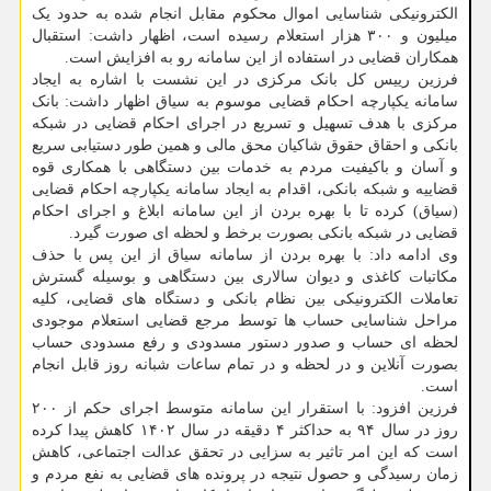
الکترونیکی شناسایی اموال محکوم مقابل انجام شده به حدود یک
میلیون و ۳۰۰ هزار استعلام رسیده است، اظهار داشت: استقبال
همکاران قضایی در استفاده از این سامانه رو به افزایش است.
فرزین رییس کل بانک مرکزی در این نشست با اشاره به ایجاد
سامانه یکپارچه احکام قضایی موسوم به سیاق اظهار داشت: بانک
مرکزی با هدف تسهیل و تسریع در اجرای احکام قضایی در شبکه
بانکی و احقاق حقوق شاکیان محق مالی و همین طور دستیابی سریع
و آسان و باکیفیت مردم به خدمات بین دستگاهی با همکاری قوه
قضاییه و شبکه بانکی، اقدام به ایجاد سامانه یکپارچه احکام قضایی
(سیاق) کرده تا با بهره بردن از این سامانه ابلاغ و اجرای احکام
قضایی در شبکه بانکی بصورت برخط و لحظه ای صورت گیرد.
وی ادامه داد: با بهره بردن از سامانه سیاق از این پس با حذف
مکاتبات کاغذی و دیوان سالاری بین دستگاهی و بوسیله گسترش
تعاملات الکترونیکی بین نظام بانکی و دستگاه های قضایی، کلیه
مراحل شناسایی حساب ها توسط مرجع قضایی استعلام موجودی
لحظه ای حساب و صدور دستور مسدودی و رفع مسدودی حساب
بصورت آنلاین و در لحظه و در تمام ساعات شبانه روز قابل انجام
است.
فرزین افزود: با استقرار این سامانه متوسط اجرای حکم از ۲۰۰
روز در سال ۹۴ به حداکثر ۴ دقیقه در سال ۱۴۰۲ کاهش پیدا کرده
است که این امر تاثیر به سزایی در تحقق عدالت اجتماعی، کاهش
زمان رسیدگی و حصول نتیجه در پرونده های قضایی به نفع مردم و