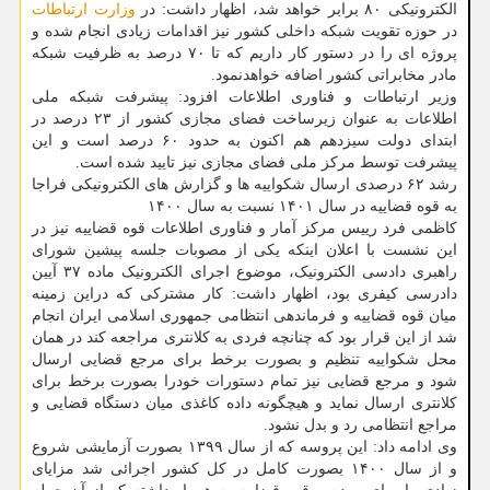
الکترونیکی ۸۰ برابر خواهد شد، اظهار داشت: در
وزارت ارتباطات
در حوزه تقویت شبکه داخلی کشور نیز اقدامات زیادی انجام شده و
پروژه ای را در دستور کار داریم که تا ۷۰ درصد به ظرفیت شبکه
مادر مخابراتی کشور اضافه خواهدنمود.
وزیر ارتباطات و فناوری اطلاعات افزود: پیشرفت شبکه ملی
اطلاعات به عنوان زیرساخت فضای مجازی کشور از ۲۳ درصد در
ابتدای دولت سیزدهم هم اکنون به حدود ۶۰ درصد است و این
پیشرفت توسط مرکز ملی فضای مجازی نیز تایید شده است.
رشد ۶۲ درصدی ارسال شکواییه ها و گزارش های الکترونیکی فراجا
به قوه قضاییه در سال ۱۴۰۱ نسبت به سال ۱۴۰۰
کاظمی فرد رییس مرکز آمار و فناوری اطلاعات قوه قضاییه نیز در
این نشست با اعلان اینکه یکی از مصوبات جلسه پیشین شورای
راهبری دادسی الکترونیک، موضوع اجرای الکترونیک ماده ۳۷ آیین
دادرسی کیفری بود، اظهار داشت: کار مشترکی که دراین زمینه
میان قوه قضاییه و فرماندهی انتظامی جمهوری اسلامی ایران انجام
شد از این قرار بود که چنانچه فردی به کلانتری مراجعه کند در همان
محل شکواییه تنظیم و بصورت برخط برای مرجع قضایی ارسال
شود و مرجع قضایی نیز تمام دستورات خودرا بصورت برخط برای
کلانتری ارسال نماید و هیچگونه داده کاغذی میان دستگاه قضایی و
مراجع انتظامی رد و بدل نشود.
وی ادامه داد: این پروسه که از سال ۱۳۹۹ بصورت آزمایشی شروع
و از سال ۱۴۰۰ بصورت کامل در کل کشور اجرائی شد مزایای