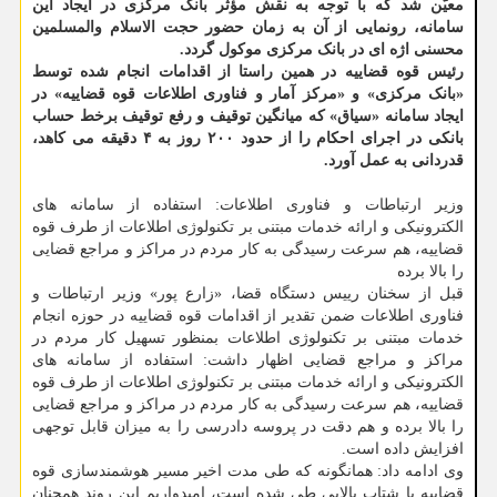
معیّن شد که با توجه به نقش مؤثر بانک مرکزی در ایجاد این
سامانه، رونمایی از آن به زمان حضور حجت الاسلام والمسلمین
محسنی اژه ای در بانک مرکزی موکول گردد.
رئیس قوه قضاییه در همین راستا از اقدامات انجام شده توسط
«بانک مرکزی» و «مرکز آمار و فناوری اطلاعات قوه قضاییه» در
ایجاد سامانه «سیاق» که میانگین توقیف و رفع توقیف برخط حساب
بانکی در اجرای احکام را از حدود ۲۰۰ روز به ۴ دقیقه می کاهد،
قدردانی به عمل آورد.
وزیر ارتباطات و فناوری اطلاعات: استفاده از سامانه های
الکترونیکی و ارائه خدمات مبتنی بر تکنولوژی اطلاعات از طرف قوه
قضاییه، هم سرعت رسیدگی به کار مردم در مراکز و مراجع قضایی
را بالا برده
قبل از سخنان رییس دستگاه قضا، «زارع پور» وزیر ارتباطات و
فناوری اطلاعات ضمن تقدیر از اقدامات قوه قضاییه در حوزه انجام
خدمات مبتنی بر تکنولوژی اطلاعات بمنظور تسهیل کار مردم در
مراکز و مراجع قضایی اظهار داشت: استفاده از سامانه های
الکترونیکی و ارائه خدمات مبتنی بر تکنولوژی اطلاعات از طرف قوه
قضاییه، هم سرعت رسیدگی به کار مردم در مراکز و مراجع قضایی
را بالا برده و هم دقت در پروسه دادرسی را به میزان قابل توجهی
افزایش داده است.
وی ادامه داد: همانگونه که طی مدت اخیر مسیر هوشمندسازی قوه
قضاییه با شتاب بالایی طی شده است، امیدواریم این روند همچنان