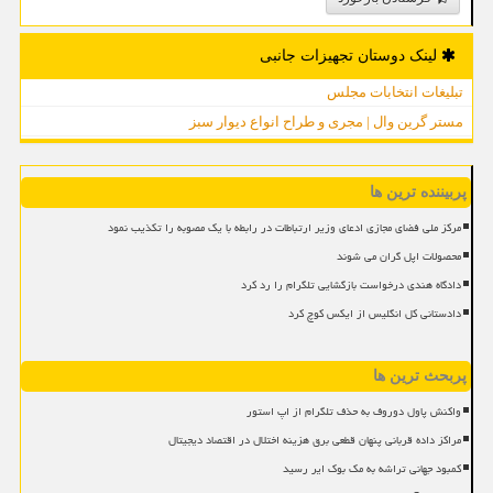
لینک دوستان تجهیزات جانبی
تبلیغات انتخابات مجلس
مستر گرین وال | مجری و طراح انواع دیوار سبز
پربیننده ترین ها
مرکز ملی فضای مجازی ادعای وزیر ارتباطات در رابطه با یک مصوبه را تکذیب نمود
محصولات اپل گران می شوند
دادگاه هندی درخواست بازگشایی تلگرام را رد کرد
دادستانی کل انگلیس از ایکس کوچ کرد
پربحث ترین ها
واکنش پاول دوروف به حذف تلگرام از اپ استور
مراکز داده قربانی پنهان قطعی برق هزینه اختلال در اقتصاد دیجیتال
کمبود جهانی تراشه به مک بوک ایر رسید