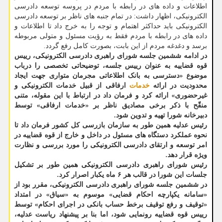
اطلاعات و داده های در رابطه با مردم در پروسه توسعه دادرسی
الکترونیکی، اظهار داشت: در تمام جنبه های ناظر بر توسعه دادرسی
الکترونیکی باید حداکثر اهتمام و توجه را به خرج داد تا اطلاعات و
داده های در رابطه با مردم فقط به رؤیت مسئول و متولی مربوطه
برسد و دغدغه مردم از این بابت، بصورت کامل رفع گردد.
در ادامه ششمین جلسه شورای راهبری دادرسی الکترونیکی، رییس
قوه قضاییه به عنوان رییس جلسه، توضیحاتی تخصصی را درباب
موضوع «دسترسی به بانک اطلاعاتی مجرمان متواری جهت ایجاد
محدودیت در ارائه
خدمات
ارفاقی از قبیل خدمات الکترونیکی و
غیرحضوری» ارائه کرد و فرمان داد در ارتباط با این مقوله، متنی
منقّح با ذکر برخی مصادیق ناظر بر «خدمات ارفاقی» توسط
دبیرخانه شورا تهیه و تدوین شود.
رئیس عدلیه همین طور به سازمان بازرسی کل کشور فرمان داد تا
نحوه عملکرد دستگاه های مسئول در داخل و خارج از قوه قضاییه در
امر توسعه و ارتقای دادرسی الکترونیکی را مورد بررسی و نظارت
ویژه قرار دهد.
رئیس شورای راهبری دادرسی الکترونیکی همین طور بر تشکیل
جلسات این شورا در قالب هر ۶ ماه یکبار اصرار کرد.
در ششمین جلسه شورای راهبری دادرسی الکترونیکی، مقرر بود از
«سامانه یکپارچه احکام قضایی» موسوم به «سیاق» در امتداد
«توقیف و رفع توقیف برخط حساب بانکی در اجرای احکام» توسط
رییس قوه قضاییه رونمایی شود، اما بنا بر پیشنهاد ریاست عدلیه،