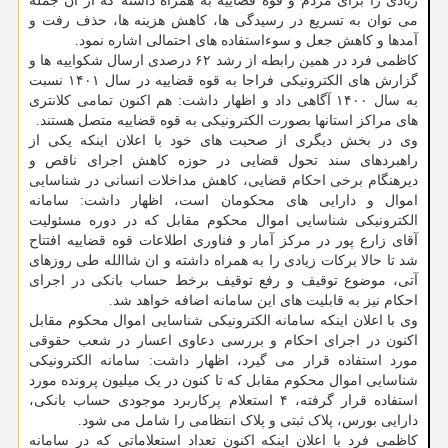
زیادی را برای مردم و قوه قضاییه به همراه داشته که از آن جمله
می توان به تسریع در رسیدگی ها، کاهش هزینه ها، حذف رفت و
آمدها و کاهش جعل و سوءاستفاده های احتمالی اشاره نمود.
کاظمی فرد در همین رابطه از رشد ۶۲ درصدی ارسال شکواییه ها و
گزارش های الکترونیکی فراجا به قوه قضاییه در سال ۱۴۰۱ نسبت
به سال ۱۴۰۰ آگاهی داد و اظهار داشت: هم اکنون تمامی کلانتری
های مراکز استانها بصورت الکترونیکی به قوه قضاییه متصل هستند.
وی در بخش دیگری از صحبت های خود با اعلان اینکه یکی از
راهبردهای سند تحول قضایی در حوزه کاهش اجرای ناقص و
دیرهنگام برخی احکام قضایی، کاهش مداخلات انسانی در شناسایی
اموال و دارایی های محکومان است، اظهار داشت: سامانه
الکترونیکی شناسایی اموال محکوم مقابل که در دوره مسئولیت
آقای زارع پور در مرکز آمار و فناوری اطلاعات قوه قضاییه افتتاح
شد تا حالا برکات زیادی را به همراه داشته و ان شاالله طی روزهای
آتی، موضوع توقیف و رفع توقیف برخط حساب بانکی در اجرای
احکام نیز به قابلیت های این سامانه اضافه خواهد شد.
وی با اعلان اینکه سامانه الکترونیکی شناسایی اموال محکوم مقابل
اکنون در اجرای احکام و بررسی دعاوی اعسار در شعب حقوقی
مورد استفاده قرار می گیرد، اظهار داشت: سامانه الکترونیکی
شناسایی اموال محکوم مقابل که تا کنون در یک میلیون پرونده مورد
استفاده قرار گرفته، ۴ استعلام پرکاربرد موجودی حساب بانکی،
دارایی بورس، پلاک ثبتی و پلاک انتظامی را شامل می شود.
کاظمی فرد با اعلان اینکه اکنون تعداد استعلاماتی که در سامانه