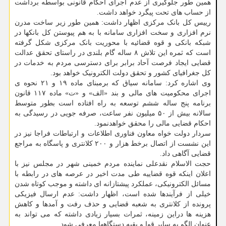
همین طور جلوگیری از عدم اجرای احکام قانونی بواسطه برداشت
از حساب های تحت پیگرد خواهد داشت.
رییس کل بانک مرکزی اظهار داشت: همین طور زیر ساخت مدرن
نرم افزاری و سخت افزاری سامانه با به هم پیوستن کل بانکها در
شبکه بانکی و قوه قضائیه با محوریت بانک مرکزی شکل گرفته
است که ثمره این تلاش ۸ ساله گام بلندی در راستای تحقق عدالت
قضایی ایجاد فرصت آحاد برابر برای دسترسی مردم به خدمات در
کل جغرافیای کشور و تحقق دولت الکترونیک خواهد بود.
وی اشاره کرد: سامانه سیاق که برمبنای ماده ۱۹ و ۲۱ نحوه ی
اجرای محکومیت های مالی و بند «الف» و «ت» ماده ۱۱۷ قانون
برنامه پنج ساله ششم توسعه به راه افتاده است بطور متوسط
سالانه بیش از ۵۰ میلیون نفر ساعت، صرفه جویی در رسیدگی به
احکام قضایی مالی را محقق خواهدنمود.
سردار دولت خواه معاون فناوری اطلاعات و ارتباطات فراجا نیز در
این نشست از اتصال برخط هزار و ۲۰۰ کلانتری و پاسگاه به مراجع
قضایی آگاهی داد.
حجت الاسلام نقدعلی نماینده مردم خمینی شهر در مجلس نیز با
اعلان اینکه قوه قضاییه طی مدت اخیر در عرصه های در رابطه با
مسائل الکترونیکی، عملکرد پیشتازانه ای داشته و موجب کوتاه شدن
خیلی از فرآیندها شده است، اظهار داشت: عدم ارسال فیزیکی
پرونده از کلانتری به شعبه قضایی و حذف رفت و آمدها و کاهش
هزینه ها دراین زمینه، ثمرات بسیار زیادی داشته که می تواند به
عنوان الگو به سایر قوا و بقیه دستگاهها معرفی شود.