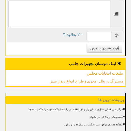
= ۲ بعلاوه ۳
فرستادن بازخورد
لینک دوستان تجهیزات جانبی
تبلیغات انتخابات مجلس
مستر گرین وال | مجری و طراح انواع دیوار سبز
پربیننده ترین ها
مرکز ملی فضای مجازی ادعای وزیر ارتباطات در رابطه با یک مصوبه را تکذیب نمود
محصولات اپل گران می شوند
دادگاه هندی درخواست بازگشایی تلگرام را رد کرد