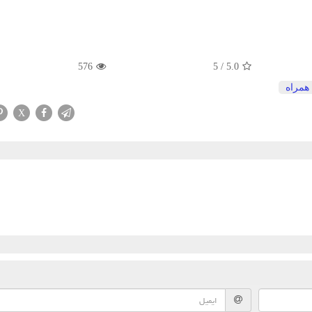
576
5
/
5.0
همراه
X