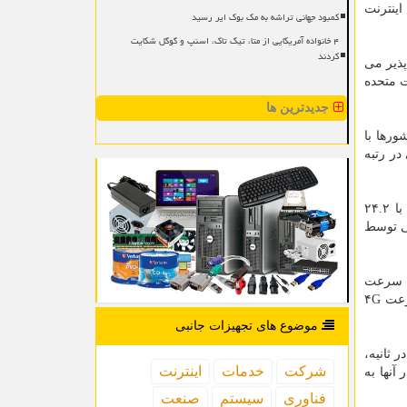
ینترنت
کمبود جهانی تراشه به مک بوک ایر رسید
۴ خانواده آمریکایی از متا، تیک تاک، اسنپ و گوگل شکایت
کردند
 پذیر می
ندازی ۵G در کره جنوبی و ایالات متحده
جدیدترین ها
 این کشورها با
دار توسعه ۵G بود، در ادامه با برقراری دسترسی ۳۱.۱ درصدی در رتبه
در مقام مقایسه، کویت با ضریب دسترسی ۳۹.۴ درصدی در رتبه سوم قرار گرفته است. از منظر جغرافیایی توسعه، در اروپا فنلاند با ۲۴.۲
بی توسط
ط سرعت
۴G است. در شش بازار جهانی هند، مالزی، سریلانکا، برزیل، کویت و گواتمالا متوسط سرعت دانلود ۵G بیشتر از ۱۰ برابر سرعت ۴G
موضوع های تجهیزات جانبی
 ترین در جهان است و بعد از آن سنگاپور با ۳۷۶.۸ مگابیت در ثانیه،
شركت
خدمات
اینترنت
ر ثانیه و مالزی با ۳۲۲.۷ مگابیت در ثانیه قرار دارند. در مجموع هفت بازار وجود دارد که سرعت متوسط ۵G در آنها به
فناوری
سیستم
صنعت