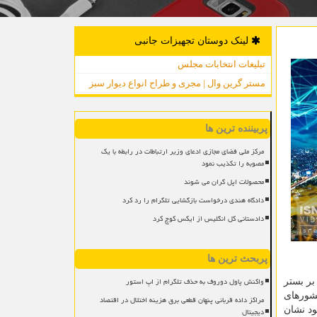
لینک دوستان تجهیزات جانبی
تبلیغات انتخابات مجلس
مستر گرین وال | مجری و طراح انواع دیوار سبز
پربیننده ترین ها
مرکز ملی فضای مجازی ادعای وزیر ارتباطات در رابطه با یک
مصوبه را تکذیب نمود
محصولات اپل گران می شوند
دادگاه هندی درخواست بازگشایی تلگرام را رد کرد
دادستانی کل انگلیس از ایکس کوچ کرد
پربحث ترین ها
واکنش پاول دوروف به حذف تلگرام از اپ استور
بر بستر
کشورهای
مراکز داده قربانی پنهان قطعی برق هزینه اختلال در اقتصاد
ل بیشتری از خود نشان
دیجیتال