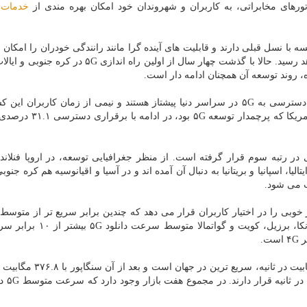
پراتورهای مخابراتی، به کاربران و شهروندان خود امکان بهره مندی از
خدمات
ا
ر مقایسه با نسل قبلی دارند و قابلیت های آینده گرا مانند رانندگی خودران را امکان
کنند و اشتراک های ۵G در سال ۲۰۲۷، به ۴.۴ میلیارد خواهد رسید. حالا با گذشت چهار سال از اولین راه ا
ه، روند توسعه آن همچنان ادامه دار است.
اوپن سیگنال گزارش داده که کره جنوبی و پورتوریکو در دسترسی به ۵G در سراسر دنیا پیشتاز هستند و نیمی از زمان کاربران
اتصال فعال نسل پنجم صرف می شود اما ایالات متحده آمریکا که پرچم
یا، اسپانیا و بریتانیا به دنبال آن آمده اند و در آسیا و اقیانوسیه هم کره جنو
وبی را در اختیار کاربران قرار می دهد که چندین برابر سریع تر از متوس
با این حال کره جنوبی با متوسط سرعت دانلود ۴۳۲.۵ مگابیت در ثانیه، سریع
برزیل با ۳۴۶.۴ مگابیت د