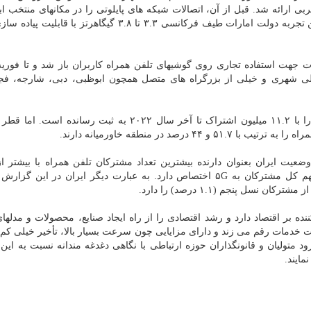
رات متحده عربی ارائه شد. قبل از آن، اتصالات شبکه های پایلوتی را در مکانهای منتخب 
تمام مناطق اصلی شهری و خیلی از بزرگراه های متصل همچون ابوظبی، دبی، شارجه، فج
با این حال عربستان سعودی بیشترین تعداد مشترک ۵G را با ۱۱.۲ میلیون اشتراک تا آخر سال ۲۰۲۲ به ثبت رس
میلیون مشترک هم اشاره و گفته شده که ۱.۱ درصدِ سهم کل مشترکان به ۵G اختصاص دارد. به عبارت دیگر ایران در ای
کان نسل پنجم (۱.۱ درصد) را دارد.
نون تأثیری دگرگون کننده بر اقتصاد دارد و رشد اقتصادی را از راه ایجاد صنایع، محصولات و مدل
یت خدمات رقم می زند و دارای مزایایی چون سرعت بسیار بالا، تأخیر خیلی کم،
متولیان و قانونگذاران حوزه ارتباطی با نگاهی دغدغه مندانه نسبت به این
مایند.