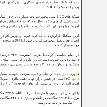
داده اند تا با انعقاد قراردادهای همکاری با بزرگترین ا
پرسرعت ۵G را اعطا کنند.
شبکه های ۵G یا نسل پنجم، سرعت بسیار بالاتری د
آمریکا و با وجود این که در کشور هند اخیرا راه اندازی شد
چهارم قرار گرفته است.
درصد بالاترین ضریب دسترسی را دارد و فرانسه، آلمان، ایتال
سنگاپور و تایوان (هر دو ۳۰ درصد ضریب دسترسی) تعقیب می شود.
فناوری نسل پنجم در دنیای واقعی، سرعت متوسط بسیار خ
دانلود
است البته این نرخ، در بیشتر بازارهای ۵G حدود ۳ تا ۶ برابر ۴G است.
۳۰۰ مگابیت بر ثانیه می رسد.