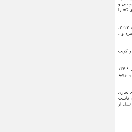
ابوظبی و
دبی در ژانویه ۲۰۱۸ راه اندازی کرده بود. به واسطه همین تجربه دولت امارات طیف فرکانسی ۳.۳ تا ۳.۸ گیگاهرتز با قابلیت پیاده سازی ۵G را
مطابق آن چه گفته شد در ۲۰۱۹ شبکه نسل پنجم اتصالات جهت استفاده تجاری روی گوشیهای تلفن همراه کاربران باز شد و تا فوریه ۲۰۲۳،
یره و...
انده است. اما قطر و کویت
در گزارش ارتباطات جهانی TeleGeography همینطور به وضعیت ایران بعنوان دارنده بیشترین تعداد مشترکان تلفن همراه با بیشتر از ۱۳۴.۸
ن گزارش با وجود
های تجاری
 قابلیت
 نسل از