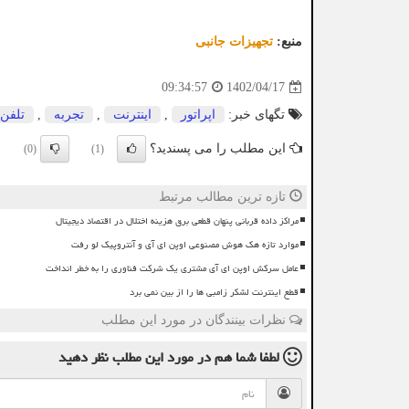
منبع:
تجهیزات جانبی
1402/04/17
09:34:57
تگهای خبر:
اپراتور
,
اینترنت
,
تجربه
,
تلفن 
این مطلب را می پسندید؟
(0)
(1)
تازه ترین مطالب مرتبط
مراکز داده قربانی پنهان قطعی برق هزینه اختلال در اقتصاد دیجیتال
موارد تازه هک هوش مصنوعی اوپن ای آی و آنتروپیک لو رفت
عامل سرکش اوپن ای آی مشتری یک شرکت فناوری را به خطر انداخت
قطع اینترنت لشکر زامبی ها را از بین نمی برد
نظرات بینندگان در مورد این مطلب
لطفا شما هم
در مورد این مطلب
نظر دهید