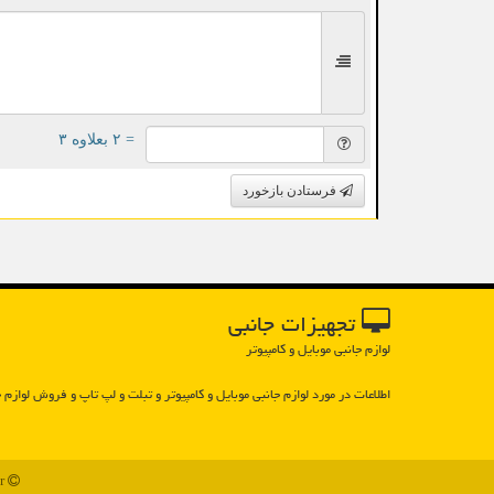
= ۲ بعلاوه ۳
فرستادن بازخورد
تجهیزات جانبی
لوازم جانبی موبایل و کامپیوتر
اطلاعات در مورد لوازم جانبی موبایل و كامپیوتر و تبلت و لپ تاپ و فروش لوازم ج
93z.ir - مالکیت معنوی سایت تجهیزات جانبی متعلق به مالکین آن می باشد - 1397 تا 1405