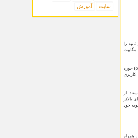
سایت
آموزش
می کنند همینطور از نقطه نظر بالاترین اوج و پایین ترین فرود، بحرین با سرعت ۱۱۶۳.۴ مگابیت در ثانیه و آرژانتین با سرعت ۱۵۱ مگابیت
با این حال بهبودهای قابل توجهی در تجربه های پخش ویدیو و بازی از زمان ظهور ۵G به ارمغان آمده که بالاترین نرخ (انتقال از ۴G به ۵G) حوزه
جربه کاربری
هستند. از
بالاتر
ند که این هم به نوبه خود
ن همراه