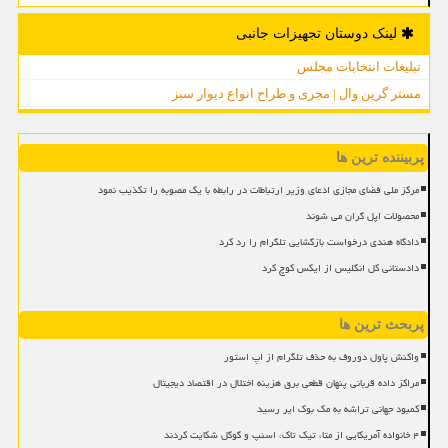
لینک دوستان تجهیزات جانبی
تبلیغات انتخابات مجلس
مستر گرین وال | مجری و طراح انواع دیوار سبز
پربیننده ترین ها
مرکز ملی فضای مجازی ادعای وزیر ارتباطات در رابطه با یک مصوبه را تکذیب نمود
محصولات اپل گران می شوند
دادگاه هندی درخواست بازگشایی تلگرام را رد کرد
دادستانی کل انگلیس از ایکس کوچ کرد
پربحث ترین ها
واکنش پاول دوروف به حذف تلگرام از اپ استور
مراکز داده قربانی پنهان قطعی برق هزینه اختلال در اقتصاد دیجیتال
کمبود جهانی تراشه به مک بوک ایر رسید
۴ خانواده آمریکایی از متا، تیک تاک، اسنپ و گوگل شکایت کردند