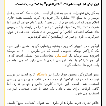
این لوگو قبلا توسط شرکت ˮمتا پلتفرمˮ به ثبت رسیده است.
به گزارش تجهیزات جانبی به نقل از ایسنا، ایلان ماسک که سال قبل
توییتر را به مبلغ ۴۴ میلیارد دلار خریداری کرد، یکشنبه هفته جاری
اعلام نمود که این پلت فرم از این پس "ایکس" نام خواهد گرفت اما
شرکت "متا پلتفرم" قبلا، لوگوی "ایکس" را در رابطه با "سرویس
های شبکه اجتماعی آنلاین" و "سرویس های شبکه اجتماعی در حوزه
سرگرمی، بازی و طراحی اپلیکیشن"، ثبت کرده بود.
لوگوی جدید توییتر که روز دوشنبه رونمایی گردید، همین طور شبیه
یک کاراکتر یونیکد عمومی است که در مارس ۲۰۰۱ به یونیکد
افزوده شد. یونیکد یک
استاندارد
محاسباتی بین المللی است که در
آن، هر کاراکتر یا نماد، ارزشی عددی خاصی دارد که می تواند در
پلت فرم ها استفاده گردد.
متیو اسکروگز، محقق فوق دکترا در
دانشگاه
کالج لندن، در توییتی
نوشت که حرف "ایکس" از دهه ۷۰ در کتاب های درسی ریاضی
استفاده شده است. این حرف، کاربرد خاص و جهانی ندارد، اما
گاهی اوقات برای نشان دادن یک فضا یا شی هندسی انتزاعی
استفاده می شود.
علائم تجاری (ترید مارک) از طرف به عنوان "شناسه منبع" نامیده