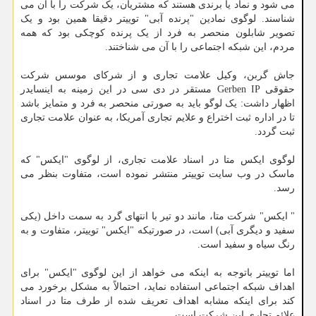
می شود و نماد یا برندی هستند که مشتریان، یک شرکت را با آن می
شناسند. لوگوی نمادین "پرنده آبی" توییتر دقیقا همین بود و یک
تصویر شابلون منحصر به فرد از یک پرنده کوچکی بود که همه
مردم، این شبکه اجتماعی را با آن می شناختند.
جاش گربن، وکیل علامت تجاری و از شرکای موسس شرکت
حقوقی Gerben IP مستقر در دی سی در این زمینه به اینسایدر
اظهار داشت: یک لوگو باید به صورتی منحصر به فرد و متمایز باشد
تا در اداره ثبت اختراع و علایم تجاری آمریکا، به عنوان علامت تجاری
ثبت گردد.
لوگوی ایکس متا در اسناد علامت تجاری، از لوگوی "ایکس" که
ماسک در وب سایت توییتر منتشر نموده است، متفاوت بنظر می
رسد.
" ایکس" شرکت متا، مانند دو تیر با انتهای گرد به سمت داخل (یکی
سفید و دیگری آبی) است، در صورتیکه "ایکس" توییتر، متفاوت و به
رنگ سیاه و سفید است.
اما توییتر باتوجه به اینکه می خواهد از این لوگوی "ایکس" برای
اهداف شبکه اجتماعی استفاده نماید، احتمالاً به مشکل برخورد می
کند برای اینکه مشابه اهداف تعریف شده از طرف متا در اسناد
علائم تجاری این شرکت است.