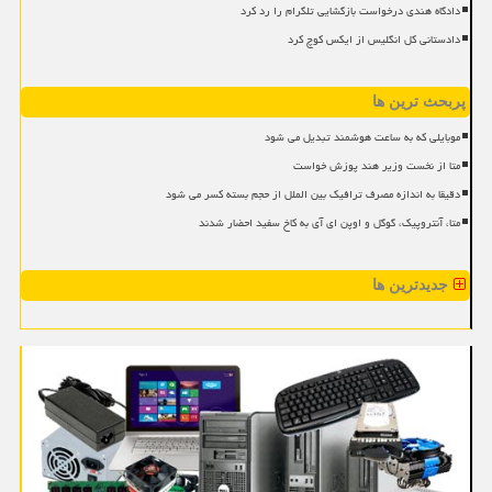
دادگاه هندی درخواست بازگشایی تلگرام را رد کرد
دادستانی کل انگلیس از ایکس کوچ کرد
پربحث ترین ها
موبایلی که به ساعت هوشمند تبدیل می شود
متا از نخست وزیر هند پوزش خواست
دقیقا به اندازه مصرف ترافیک بین الملل از حجم بسته کسر می شود
متا، آنتروپیک، گوگل و اوپن ای آی به کاخ سفید احضار شدند
جدیدترین ها