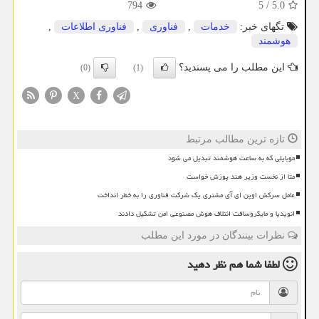
794
5
/
5.0
تگهای خبر:
خدمات
,
فناوری
,
فناوری اطلاعات
,
هوشمند
این مطلب را می پسندید؟
(0)
(1)
X
تازه ترین مطالب مرتبط
موبایلی که به ساعت هوشمند تبدیل می شود
متا از نخست وزیر هند پوزش خواست
عامل سرکش اوپن ای آی مشتری یک شرکت فناوری را به خطر انداخت
انویدیا و مایکروسافت ائتلاف هوش مصنوعی امن تشکیل دادند
نظرات بینندگان در مورد این مطلب
لطفا شما هم
نظر دهید