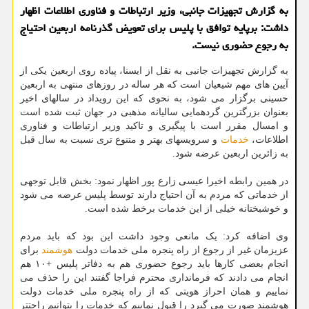
به گزارش تجهیزات جانبی، وزیر ارتباطات و فناوری اطلاعات اظهار
داشت: برپایه توافق با پلیس برای تعویض گذرنامه اربعین احتیاج
به رجوع حضوری نیست.
به گزارش تجهیزات جانبی به نقل از ایسنا، پیاده روی اربعین یکی از
آیین های مهم شیعیان است که هر ساله در روزهای منتهی به اربعین
حسینی برگزار می شود، به نحوی که این رویداد در سالهای اخیر
بعنوان بزرگترین گردهمایی سالیانه مذهبی در جهان ثبت شده است
و امسال مقرر است با پیگیری و تاکید وزیر ارتباطات و فناوری
اطلاعات،
خدمات
و سرویسهای بهتر و متنوع تری نسبت به سال قبل
به زائرین اربعین عرضه شود.
در همین رابطه اخیرا عیسی زارع پور اظهار نمود: بخش قابل توجهی
از خدماتی که مردم به آن احتیاج دارند توسط پلیس عرضه می شود
و خوشبختانه خیلی از این خدمات برخط شده است.
وی اضافه کرد: یک مانعی وجود داشت این بود که باید مردم
عزیزمان غیر از رجوع از راه پنجره ملی خدمات دولت
هوشمند
برای
انجام بعضی کارها باید رجوع حضوری هم به دفاتر پلیس +۱۰ هم
انجام می دادند که فرمانداری محترم فراجا گفتند این را حذف می
نماییم و همان احراز هویتی که از راه پنجره ملی خدمات دولت
هوشمند صورت می گیرد را قبول نماییم که خدمات را بتوانیم راحتتر