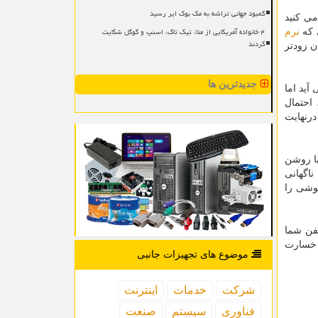
کمبود جهانی تراشه به مک بوک ایر رسید
می کنید
۴ خانواده آمریکایی از متا، تیک تاک، اسنپ و گوگل شکایت
 که
نرم
کردند
 زودتر
جدیدترین ها
ید اما
 احتمال
CU گوشی استفاده گردد و درنهایت
ا روشن
اگهانی
گوشی را
لفن شما
ی خسارت
موضوع های تجهیزات جانبی
شركت
خدمات
اینترنت
فناوری
سیستم
صنعت