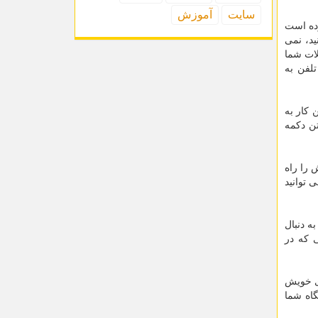
سایت
آموزش
رده است
ید، نمی
لات شما
تلفن به
 کار به
تن دکمه
 تلفن خویش را راه
 توانید
ه دنبال
ی که در
ای خویش
گاه شما