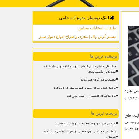
لینک دوستان تجهیزات جانبی
تبلیغات انتخابات مجلس
مستر گرین وال | مجری و طراح انواع دیوار سبز
پربیننده ترین ها
مرکز ملی فضای مجازی ادعای وزیر ارتباطات در رابطه با یک
مصوبه را تکذیب نمود
محصولات اپل گران می شوند
دادگاه هندی درخواست بازگشایی تلگرام را رد کرد
 می شود
دادستانی کل انگلیس از ایکس کوچ کرد
ه ویروس
پربحث ترین ها
ایت های
ویروسی
واکنش پاول دوروف به حذف تلگرام از اپ استور
وسی شدن
مراکز داده قربانی پنهان قطعی برق هزینه اختلال در اقتصاد
دیجیتال