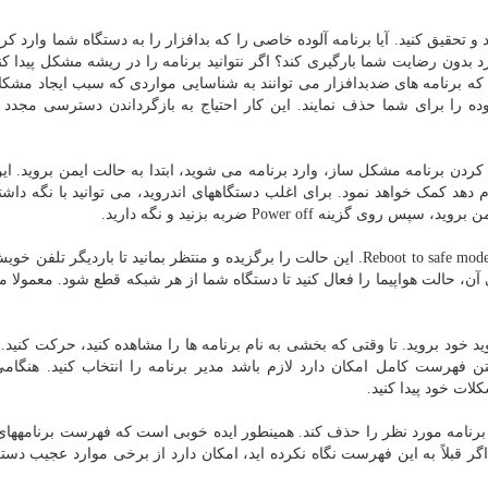
حقیق کنید. آیا برنامه آلوده خاصی را که بدافزار را به دستگاه شما وارد ک
رد بدون رضایت شما بارگیری کند؟ اگر نتوانید برنامه را در ریشه مشکل پیدا کن
است که برنامه های ضدبدافزار می توانند به شناسایی مواردی که سبب ایجاد مشک
ه را برای شما حذف نمایند. این کار احتیاج به بازگرداندن دسترسی مجدد 
دن برنامه مشکل ساز، وارد برنامه می شوید، ابتدا به حالت ایمن بروید. این
 دهد کمک خواهد نمود. برای اغلب دستگاههای اندروید، می توانید با نگه داش
ه Power off ضربه بزنید و نگه دارید.
این کار باید چند گزینه قدرت را ایجاد نماید، همچون گزینه Reboot to safe mode. این حالت را برگزیده و منتظر بمانید تا باردیگر
ی آن، حالت هواپیما را فعال کنید تا دستگاه شما از هر شبکه قطع شود. معمولا می
 خود بروید. تا وقتی که بخشی به نام برنامه ها را مشاهده کنید، حرکت کنید. ب
ن فهرست کامل امکان دارد لازم باشد مدیر برنامه را انتخاب کنید. هنگام
لات خود پیدا کنید.
ید برنامه مورد نظر را حذف کند. همینطور ایده خوبی است که فهرست برنامهه
ر قبلاً به این فهرست نگاه نکرده اید، امکان دارد از برخی موارد عجیب دست