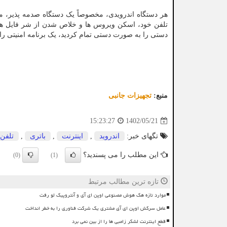
هر دستگاه اندرویدی، مخصوصاً یک دستگاه صدمه پذیر، م
تلفن خود، اسکن ویروس ها و خلاص شدن از شر فایل های ن
دستی را به صورت دستی تمام کردید، یک برنامه امنیتی را دا
منبع:
تجهیزات جانبی
1402/05/21
15:23:27
تگهای خبر:
اندروید
,
اینترنت
,
باتری
,
تلفن 
این مطلب را می پسندید؟
(0)
(1)
تازه ترین مطالب مرتبط
موارد تازه هک هوش مصنوعی اوپن ای آی و آنتروپیک لو رفت
عامل سرکش اوپن ای آی مشتری یک شرکت فناوری را به خطر انداخت
قطع اینترنت لشکر زامبی ها را از بین نمی برد