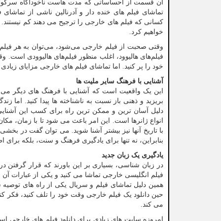
آن قسمت از احساساتی که مدت هاست ناخودآگاه سرکوب کر
تماشای فیلم های خنده دار و آدرنالین ناشی از تماشای ف
کسانی که فیلم های خارجی را ترجیح می دهند کم نیستند. د
خواهیم کرد.
وقتی صحبت از فیلم خارجی می‌شود، می‌توان به هر فیلم غ
فیلم‌های هالیوود، اغلب منظور فیلم‌های هالیوودی است. و
خود را پر کنید. اما تماشای فیلم های خارجی مزایای زیادی 
آشنایی با فرهنگ سایر ملیت ها
این یک واقعیت است که آشنایی با فرهنگ های دیگر می تو
بریزید و ذهنی باز نسبت به ناشناخته ها پیدا کنید. اما 
دلیل آسان ترین و ممکن ترین راه برای کسب این آشنایی 
انواع ژانرها است. این امر باعث می شود تا با زمان، مکا
با تاریخ آنها نیز بیشتر آشنا شوید. می توان گفت در بخشی
بنابراین، نه تنها برای یادگیری فرهنگ و سنت، بلکه برای ا
یادگیری یک زبان جدید
در زبان شناسی، بسیاری بر این باورند که قرار گرفتن د
همین دلیل تماشای فیلم و سریال یکی از راه های توصیه 
حین دانلود یک فیلم خارجی وقت خود را تلف کنید، فکر کنی
می کند.
امروزه سایت های زیادی برای دانلود فیلم های خارجی استفاد