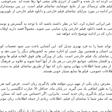
ده اید باز شده و اکنون از انرژی های منفی آنها رها شده اید. سرخوشی ن
یلم های ترسناک نیز از نتایج خوشایند تماشای فیلم است. در بین دوستداران
ر ادامه در مورد مزایای تماشای فیلم خارجی و دانلود فیلم خارجی از تلویزی
یر ایرانی اشاره کرد، اما در نظر داشته باشید که با توجه به گسترش و توس
قتی به قصد دانلود فیلم خارجی وارد سایتی می شوید، معمولاً قصد دارید اوقا
دارد که در ادامه توضیح داده خواهد شد.
اند شما را به فرد بهتری تبدیل کند. این آشنایی باعث می شود تعصبات کور
زندگی انسان و همچنین پول جیبی او اجازه سفر به کشورهای دیگر را نمی دهد و 
تماشای یک فیلم خارجی است. یکی از ویژگی های فوق العاده فیلم ها وجود 
ن و اقشار مختلف جوامع خارجی در هر یک از آنها آشنا شوید و علاوه بر فرهنگ
 از مغز شما اطلاعات پنهانی وجود دارد که تنها از طریق تماشای فیلم به دست 
طلاعات عمومی، فیلم ها منابع بسیار خوبی هستند.
ر معرض زبان یکی از مهم ترین مؤلفه های یادگیری زبان است. فرض کنید هر
فیلم انگلیسی خارجی تماشا می کنید و یکی از عبارات آن را به طور اتفاقی یاد می گیرید. در پایان ماه، حداق
شده برای یادگیری زبان جدید است. بنابراین، اگر احساس می کنید که ممکن
د که مغز شما با تماشای آن فیلم، اطلاعات زیادی از جمله اطلاعات زبان موثر
ه می شود و شما می توانید این فیلم ها را با اشتراک یا رایگان دانلود و تماش