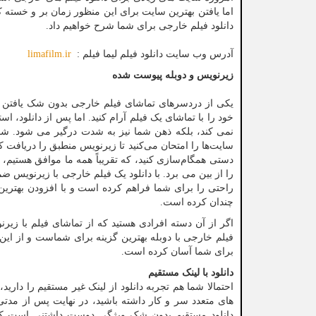
اما یافتن بهترین سایت برای این منظور زمان بر و خسته ک
دانلود فیلم خارجی برای شما شرح خواهیم داد.
آدرس وب سایت دانلود فیلم لیما فیلم :
limafilm.ir
زیرنویس و دوبله پیوست شده
یکی از دردسرهای تماشای فیلم خارجی بدون شک یافتن 
خود را با تماشای یک فیلم آرام کنید. اما پس از دانلود،
نمی کند، بلکه ذهن شما نیز به شدت درگیر می شود. شما د
سایت‌ها را امتحان می‌کنید تا زیرنویس منطبق را دریافت کن
دستی همگام‌سازی کنید، که تقریباً همه ما موافق هستیم،
را از بین می برد. با دانلود یک فیلم خارجی با زیرنویس 
راحتی را برای شما فراهم کرده است و با افزودن بهترین
چندان کرده است.
اگر از آن دسته افرادی هستید که از تماشای فیلم با زی
فیلم خارجی با دوبله بهترین گزینه برای شماست و از این
برای شما آسان کرده است.
دانلود با لینک مستقیم
احتمالا شما هم تجربه دانلود از لینک غیر مستقیم را دارید
های متعدد سر و کار داشته باشید، در نهایت پس از مدتی
دانلود مستقیم بدون شک ویژگی دوست داشتنی است که تل