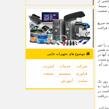
اشی از
 سینما،
ون صحبت
عه سریع
ت فراغت
 را دور
به همین
موضوع های تجهیزات جانبی
آنها در
 و سنت،
می آید.
شركت
خدمات
اینترنت
فناوری
سیستم
صنعت
سایت
آموزش
 روز یک
ل 30 عبارت انگلیسی را می دانید! به
 است در
 دریافت
ا کنید.