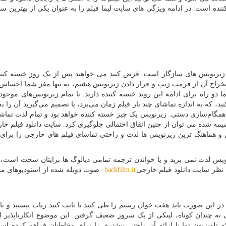
ننده است. در ادامه ویژگی های سایت لیما فیلم را به عنوان یکی از بهترین س
زیرنویس های سازگار است. فرض کنید می خواهید پس از یک روز خسته کنند
 استخراج آن از فرمت زیپ و قرار دادن زیرنویس هشتم، نه تنها مغز شما احسا
و راه برای ادامه این روند خسته کننده دارید. یا تمام زیرنویس‌های موجود
ید، که به اندازه تماشای چند بار فیلم زمان می‌برد، یا تصمیم می‌گیرید آن را 
 همگام‌سازی دستی. زیرنویس یک چیز خسته کننده خواهد بود و تمام لذت تماش
ضمیمه شده می توان از چنین اتفاق احتمالی جلوگیری کرد. سایت دانلود فیلم خا
 و هماهنگ ترین زیرنویس ها لذت و راحتی تماشای فیلم های خارجی را برای
رنویس لذت نمی برید و یا خواندن ترجمه تمامی دیالوگ ها برایتان سخت است،
 نظر سایت دانلود فیلم خارجی
backfilm.ir
صوت دوبله شده از استودیوهای مح
، در این صورت باید هفت خوان رستم را طی کنید تا ثابت کنید ربات نیستید و با
 نه چندان کوتاه، لینکی از یک سرور ضعیف گرفتن. این موضوع انکارناپذیر
ویزیون نما با ارائه آن راحتی بیشتری را برای مخاطبان فراهم کرده اس