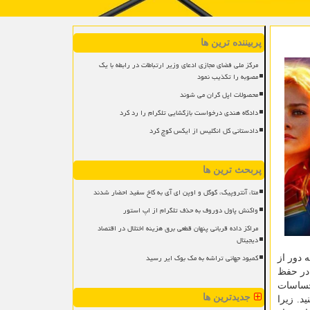
پربیننده ترین ها
مرکز ملی فضای مجازی ادعای وزیر ارتباطات در رابطه با یک
مصوبه را تکذیب نمود
محصولات اپل گران می شوند
دادگاه هندی درخواست بازگشایی تلگرام را رد کرد
دادستانی کل انگلیس از ایکس کوچ کرد
پربحث ترین ها
متا، آنتروپیک، گوگل و اوپن ای آی به کاخ سفید احضار شدند
واکنش پاول دوروف به حذف تلگرام از اپ استور
مراکز داده قربانی پنهان قطعی برق هزینه اختلال در اقتصاد
دیجیتال
کمبود جهانی تراشه به مک بوک ایر رسید
 دور از
در حفظ
حساسات
جدیدترین ها
. زیرا