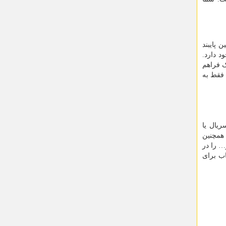
 پایبند
د دارد.
ک فراهم
 فقط به
ریال یا
 همچنین
… را در
ب برای