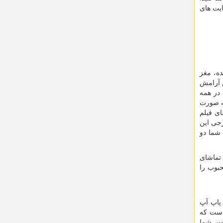
ایت های
ه، مغز
س آرامش
 در همه
به صورت
ای فیلم
رجی این
 شما دو
 تماشای
بوب را
 پاپ آپ
 است که
ت. شما