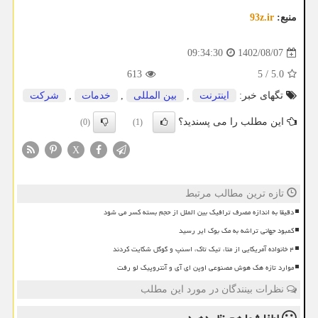
منبع:
93z.ir
1402/08/07
09:34:30
613
5
/
5.0
تگهای خبر:
اینترنت
,
بین المللی
,
خدمات
,
شركت
این مطلب را می پسندید؟
(0)
(1)
X
تازه ترین مطالب مرتبط
دقیقا به اندازه مصرف ترافیک بین الملل از حجم بسته کسر می شود
کمبود جهانی تراشه به مک بوک ایر رسید
۴ خانواده آمریکایی از متا، تیک تاک، اسنپ و گوگل شکایت کردند
موارد تازه هک هوش مصنوعی اوپن ای آی و آنتروپیک لو رفت
نظرات بینندگان در مورد این مطلب