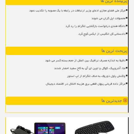
پربیننده ترین ها
مرکز ملی فضای مجازی ادعای وزیر ارتباطات در رابطه با یک مصوبه را تکذیب نمود
محصولات اپل گران می شوند
دادگاه هندی درخواست بازگشایی تلگرام را رد کرد
دادستانی کل انگلیس از ایکس کوچ کرد
پربحث ترین ها
دقیقا به اندازه مصرف ترافیک بین الملل از حجم بسته کسر می شود
متا، آنتروپیک، گوگل و اوپن ای آی به کاخ سفید احضار شدند
واکنش پاول دوروف به حذف تلگرام از اپ استور
مراکز داده قربانی پنهان قطعی برق هزینه اختلال در اقتصاد دیجیتال
جدیدترین ها