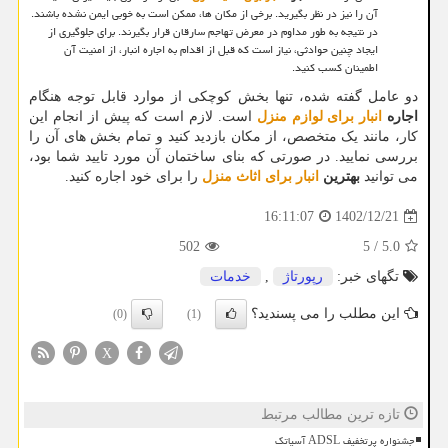
آن را نیز در نظر بگیرید. برخی از مکان ها، ممکن است به خوبی ایمن نشده باشند.
در نتیجه به طور مداوم در معرض تهاجم سارقان قرار بگیرند. برای جلوگیری از
ایجاد چنین حوادثی، نیاز است که قبل از اقدام به اجاره انبار، از امنیت آن
اطمینان کسب کنید.
دو عامل گفته شده، تنها بخش کوچکی از موارد قابل توجه هنگام
اجاره
انبار برای لوازم منزل
است. لازم است که پیش از انجام این
کار، مانند یک متخصص، از مکان بازدید کنید و تمام بخش های آن را
بررسی نمایید. در صورتی که بنای ساختمان آن مورد تایید شما بود،
می توانید
بهترین
انبار برای اثاث منزل
را برای خود اجاره کنید.
1402/12/21
16:11:07
502
5
/
5.0
تگهای خبر:
رپورتاژ
,
خدمات
این مطلب را می پسندید؟
(0)
(1)
X
تازه ترین مطالب مرتبط
جشنواره پرتخفیف ADSL آسیاتک