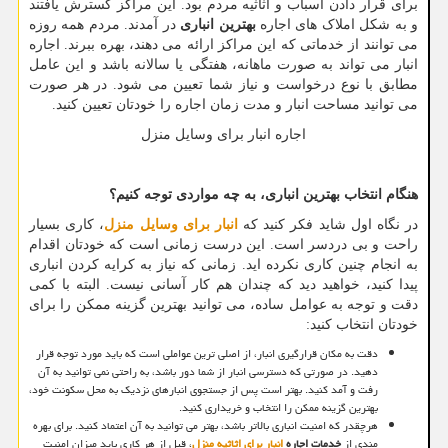
برای قرار دادن اسباب و اثاثیه مردم بود. این مراکز گسترش یافتند
و به شکل املاک های اجاره
بهترین انباری
در آمدند. مردم همه روزه
می توانند از خدماتی که این مراکز ارائه می دهند، بهره ببرند. اجاره
انبار می تواند به صورت ماهانه، هفتگی یا سالانه باشد و این عامل
مطابق با نوع درخواست و نیاز شما تعیین می شود. در هر صورت
می توانید مساحت انبار و مدت زمان اجاره را خودتان تعیین کنید.
اجاره انبار برای وسایل منزل
هنگام انتخاب بهترین انباری، به چه مواردی توجه کنیم؟
در نگاه اول شاید فکر کنید که
انبار برای وسایل منزل
، کاری بسیار
راحت و بی دردسر است. این درست زمانی است که خودتان اقدام
به انجام چنین کاری نکرده اید. زمانی که نیاز به کرایه کردن انباری
پیدا کنید، خواهید دید که چندان هم کار آسانی نیست. البته با کمی
دقت و توجه به عوامل ساده، می توانید بهترین گزینه ممکن را برای
خودتان انتخاب کنید:
دقت به مکان قرارگیری انبار، از اصلی ترین عواملی است که باید مورد توجه قرار
دهید. در صورتی که دسترسی انبار از شما دور باشد، به راحتی نمی توانید به آن
رفت و آمد کنید. بهتر است پس از جستجوی انبارهای نزدیک به محل سکونت خود،
بهترین گزینه ممکن را انتخاب و خریداری کنید.
هرچقدر که امنیت انباری بالاتر باشد، بهتر می توانید به آن اعتماد کنید. برای بهره
مندی از
خدمات اجاره
انبار برای اثاثیه منزل
، قبل از هر کاری باید میزان امنیت