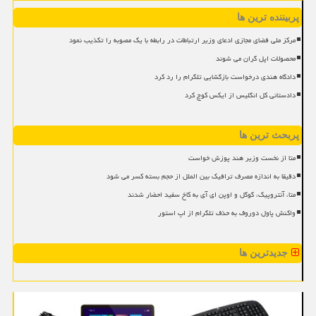
پربیننده ترین ها
مرکز ملی فضای مجازی ادعای وزیر ارتباطات در رابطه با یک مصوبه را تکذیب نمود
محصولات اپل گران می شوند
دادگاه هندی درخواست بازگشایی تلگرام را رد کرد
دادستانی کل انگلیس از ایکس کوچ کرد
پربحث ترین ها
متا از نخست وزیر هند پوزش خواست
دقیقا به اندازه مصرف ترافیک بین الملل از حجم بسته کسر می شود
متا، آنتروپیک، گوگل و اوپن ای آی به کاخ سفید احضار شدند
واکنش پاول دوروف به حذف تلگرام از اپ استور
جدیدترین ها