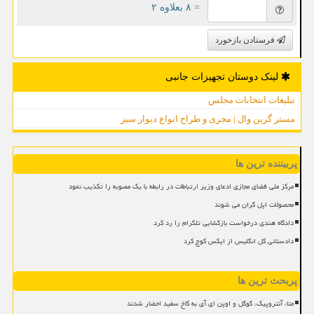
= ۸ بعلاوه ۲
فرستادن بازخورد
لینک دوستان تجهیزات جانبی
تبلیغات انتخابات مجلس
مستر گرین وال | مجری و طراح انواع دیوار سبز
پربیننده ترین ها
مرکز ملی فضای مجازی ادعای وزیر ارتباطات در رابطه با یک مصوبه را تکذیب نمود
محصولات اپل گران می شوند
دادگاه هندی درخواست بازگشایی تلگرام را رد کرد
دادستانی کل انگلیس از ایکس کوچ کرد
پربحث ترین ها
متا، آنتروپیک، گوگل و اوپن ای آی به کاخ سفید احضار شدند