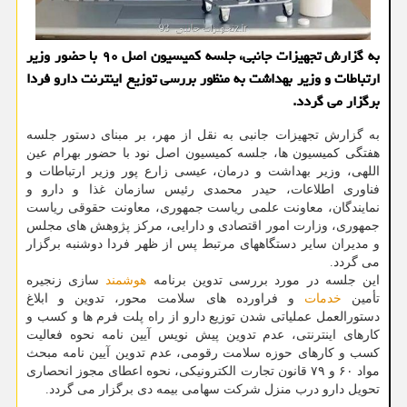
به گزارش تجهیزات جانبی، جلسه کمیسیون اصل ۹۰ با حضور وزیر
ارتباطات و وزیر بهداشت به منظور بررسی توزیع اینترنت دارو فردا
برگزار می گردد.
به گزارش تجهیزات جانبی به نقل از مهر، بر مبنای دستور جلسه
هفتگی کمیسیون ها، جلسه کمیسیون اصل نود با حضور بهرام عین
اللهی، وزیر بهداشت و درمان، عیسی زارع پور وزیر ارتباطات و
فناوری اطلاعات، حیدر محمدی رئیس سازمان غذا و دارو و
نمایندگان، معاونت علمی ریاست جمهوری، معاونت حقوقی ریاست
جمهوری، وزارت امور اقتصادی و دارایی، مرکز پژوهش های مجلس
و مدیران سایر دستگاههای مرتبط پس از ظهر فردا دوشنبه برگزار
می گردد.
این جلسه در مورد بررسی تدوین برنامه
هوشمند
سازی زنجیره
تأمین
خدمات
و فراورده های سلامت محور، تدوین و ابلاغ
دستورالعمل عملیاتی شدن توزیع دارو از راه پلت فرم ها و کسب و
کارهای اینترنتی، عدم تدوین پیش نویس آیین نامه نحوه فعالیت
کسب و کارهای حوزه سلامت رقومی، عدم تدوین آیین نامه مبحث
مواد ۶۰ و ۷۹ قانون تجارت الکترونیکی، نحوه اعطای مجوز انحصاری
تحویل دارو درب منزل شرکت سهامی بیمه دی برگزار می گردد.