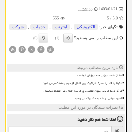
1403/01/21
11:59:33
555
5
/
5.0
تگهای خبر:
الكترونیكی
,
اینترنت
,
خدمات
,
شركت
این مطلب را می پسندید؟
(0)
(1)
X
تازه ترین مطالب مرتبط
متا از نخست وزیر هند پوزش خواست
دقیقا به اندازه مصرف ترافیک بین الملل از حجم بسته کسر می شود
مراکز داده قربانی پنهان قطعی برق هزینه اختلال در اقتصاد دیجیتال
کمبود جهانی تراشه به مک بوک ایر رسید
نظرات بینندگان در مورد این مطلب
لطفا شما هم
نظر دهید