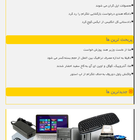
محصولات اپل گران می شوند
دادگاه هندی درخواست بازگشایی تلگرام را رد کرد
دادستانی کل انگلیس از ایکس کوچ کرد
پربحث ترین ها
متا از نخست وزیر هند پوزش خواست
دقیقا به اندازه مصرف ترافیک بین الملل از حجم بسته کسر می شود
متا، آنتروپیک، گوگل و اوپن ای آی به کاخ سفید احضار شدند
واکنش پاول دوروف به حذف تلگرام از اپ استور
جدیدترین ها