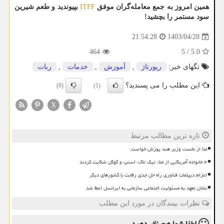
همین امروز به جمع معامله‌گران موفق
ITFF
بپیوندید و طعم شیرین
سود مستمر را بچشید
!
1403/04/28
21:54:28
464
5
/
5.0
تگهای خبر:
رپورتاژ
,
آموزش
,
خدمات
,
ربات
این مطلب را می پسندید؟
(0)
(1)
X
تازه ترین مطالب مرتبط
متا از نخست وزیر هند پوزش خواست
۴ خانواده آمریکایی از متا، تیک تاک، اسنپ و گوگل شکایت کردند
اعزام دیپلمات فناوری راه حل جدی رقابت با کشورهای دیگر
نشان تعهد به مسئولیت اجتماعی سازمانی به ایرانسل اعطا شد
نظرات بینندگان در مورد این مطلب
لطفا شما هم
نظر دهید