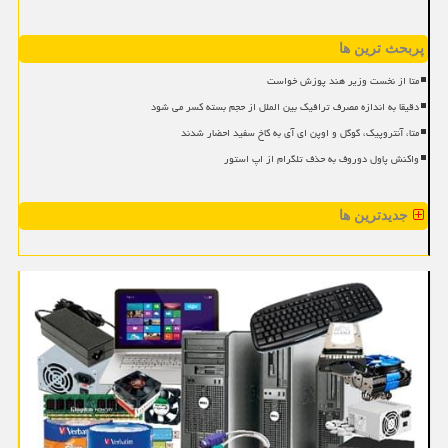
پربحث ترین ها
متا از نخست وزیر هند پوزش خواست
دقیقا به اندازه مصرف ترافیک بین الملل از حجم بسته کسر می شود
متا، آنتروپیک، گوگل و اوپن ای آی به کاخ سفید احضار شدند
واکنش پاول دوروف به حذف تلگرام از اپ استور
جدیدترین ها