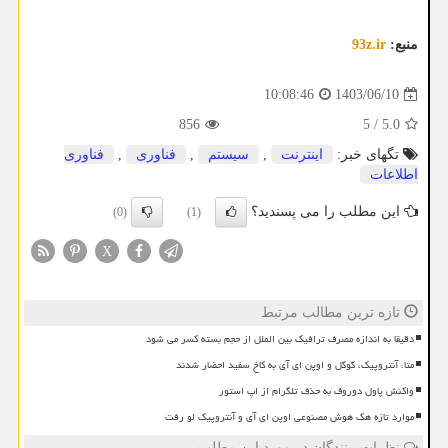
منبع:
93z.ir
1403/06/10
10:08:46
856
5
/
5.0
تگهای خبر:
اینترنت
,
سیستم
,
فناوری
,
فناوری
اطلاعات
این مطلب را می پسندید؟
(0)
(1)
X
تازه ترین مطالب مرتبط
دقیقا به اندازه مصرف ترافیک بین الملل از حجم بسته کسر می شود
متا، آنتروپیک، گوگل و اوپن ای آی به کاخ سفید احضار شدند
واکنش پاول دوروف به حذف تلگرام از اپ استور
موارد تازه هک هوش مصنوعی اوپن ای آی و آنتروپیک لو رفت
نظرات بینندگان در مورد این مطلب