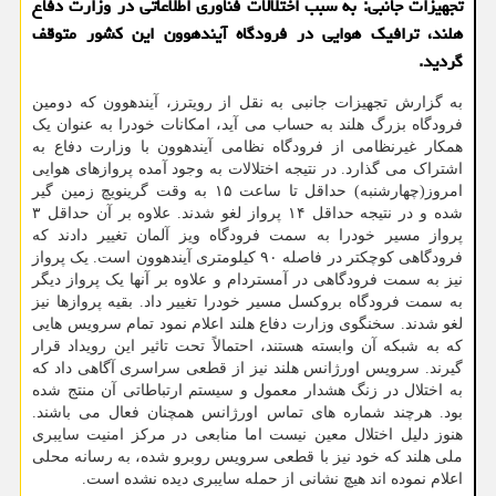
تجهیزات جانبی: به سبب اختلالات فناوری اطلاعاتی در وزارت دفاع
هلند، ترافیک هوایی در فرودگاه آیندهوون این کشور متوقف
گردید.
به گزارش تجهیزات جانبی به نقل از رویترز، آیندهوون که دومین
فرودگاه بزرگ هلند به حساب می آید، امکانات خودرا به عنوان یک
همکار غیرنظامی از فرودگاه نظامی آیندهوون با وزارت دفاع به
اشتراک می گذارد. در نتیجه اختلالات به وجود آمده پروازهای هوایی
امروز(چهارشنبه) حداقل تا ساعت ۱۵ به وقت گرینویچ زمین گیر
شده و در نتیجه حداقل ۱۴ پرواز لغو شدند. علاوه بر آن حداقل ۳
پرواز مسیر خودرا به سمت فرودگاه ویز آلمان تغییر دادند که
فرودگاهی کوچکتر در فاصله ۹۰ کیلومتری آیندهوون است. یک پرواز
نیز به سمت فرودگاهی در آمستردام و علاوه بر آنها یک پرواز دیگر
به سمت فرودگاه بروکسل مسیر خودرا تغییر داد. بقیه پروازها نیز
لغو شدند. سخنگوی وزارت دفاع هلند اعلام نمود تمام سرویس هایی
که به شبکه آن وابسته هستند، احتمالاً تحت تاثیر این رویداد قرار
گیرند. سرویس اورژانس هلند نیز از قطعی سراسری آگاهی داد که
به اختلال در زنگ هشدار معمول و سیستم ارتباطاتی آن منتج شده
بود. هرچند شماره های تماس اورژانس همچنان فعال می باشند.
هنوز دلیل اختلال معین نیست اما منابعی در مرکز امنیت سایبری
ملی هلند که خود نیز با قطعی سرویس روبرو شده، به رسانه محلی
اعلام نموده اند هیچ نشانی از حمله سایبری دیده نشده است.