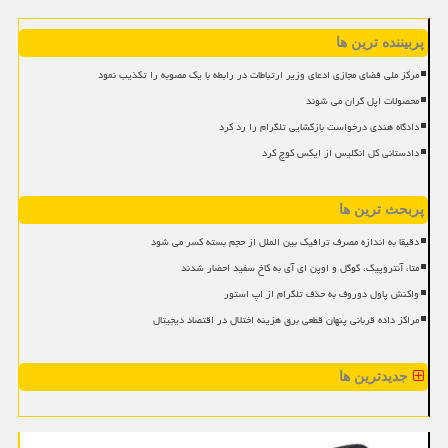
پربیننده ترین ها
مرکز ملی فضای مجازی ادعای وزیر ارتباطات در رابطه با یک مصوبه را تکذیب نمود
محصولات اپل گران می شوند
دادگاه هندی درخواست بازگشایی تلگرام را رد کرد
دادستانی کل انگلیس از ایکس کوچ کرد
پربحث ترین ها
دقیقا به اندازه مصرف ترافیک بین الملل از حجم بسته کسر می شود
متا، آنتروپیک، گوگل و اوپن ای آی به کاخ سفید احضار شدند
واکنش پاول دوروف به حذف تلگرام از اپ استور
مراکز داده قربانی پنهان قطعی برق هزینه اختلال در اقتصاد دیجیتال
جدیدترین ها