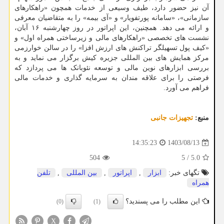
آن نیز حضور دارد، طیف وسیعی از خدمات همچون «راهکارهای
سازمانی»، «سامانه پورتفویار» و «آی بیمه» را به متقاضیان معرفی
و ارائه می دهد. همچنین، این اپراتور در روز چهارشنبه ۱۶ آبان،
نشست های تخصصی «راهکارهای مالی و زیرساختی همراه اول» و
«کیف پول تسهیلگر تراکنش های ارزش افزا» را در سالن خوارزمی
مرکز همایش های بین المللی جزیره کیش برگزار می نماید و به
بررسی ابزارهای نوین مالی و توسعه نئوبانک ها می پردازد که
فرصتی را برای علاقه مندان به سرمایه گذاری و خدمات مالی
فراهم می آورد.
منبع:
تجهیزات جانبی
1403/08/13
14:35:23
504
5
/
5.0
تگهای خبر:
ابزار
,
اپراتور
,
بین المللی
,
تلفن
همراه
این مطلب را می پسندید؟
(0)
(1)
X