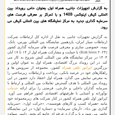
به گزارش تجهیزات جانبی، همراه اول بعنوان حامی رویداد بین
المللی کیش اینوکس 1403 و با تمرکز بر معرفی فرصت های
سرمایه گذاری جدید به مرکز نمایشگاه های بین المللی کیش می
رود.
به گزارش تجهیزات جانبی به نقل از اداره کل ارتباطات شرکت
ارتباطات سیار ایران، یازدهمین نمایشگاه بین المللی بورس، بانک،
بیمه، خصوصی سازی و معرفی فرصت های سرمایه گذاری کشور
(Kish Invex ۲۰۲۴) با حمایت و مشارکت همراه اول از ۱۴ تا ۱۷ آبان
۱۴۰۳ در مرکز نمایشگاه های بین المللی کیش شروع به کار می
کند. در این رویداد بزرگ اقتصادی، همراه اول به عنوان اولین و
بزرگترین
اپراتور
تلفن همراه
کشور، مجموعه از سرویس ها و
راهکارهای خود در عرصه بانکی، پرداخت و ارتباطات زیرساختی را
به معرض نمایش می گذارد. همراه اول اعتقاد دارد حضور در این
رویداد بین المللی با هدف گسترش تعاملات بین المللی و ارتباط با
سرمایه گذاران داخلی و خارجی، فرصتی را برای ارائه
خدمات
نوآورانه و آشنایی با ظرفیتهای اقتصادی کشور فراهم می آورد.
اپراتور اول تلفن همراه کشور در کنار شرکت های زیرمجموعه خود
مانند «همراه کسب و کارهای هوشمند»، «حرکت اول»، «سرمایه
گذاری نور دنا»، «آرمان سرمایه» و «ستاره اول» در این نمایشگاه
حاضر می شود و با برگزاری غرفه ای جامع که بخش «امور سهام»