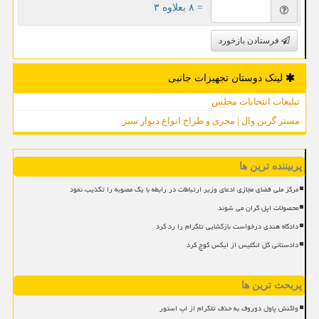
= ۸ بعلاوه ۳
فرستادن بازخورد
لینک دوستان تجهیزات جانبی
تبلیغات انتخابات مجلس
مستر گرین وال | مجری و طراح انواع دیوار سبز
پربیننده ترین ها
مرکز ملی فضای مجازی ادعای وزیر ارتباطات در رابطه با یک مصوبه را تکذیب نمود
محصولات اپل گران می شوند
دادگاه هندی درخواست بازگشایی تلگرام را رد کرد
دادستانی کل انگلیس از ایکس کوچ کرد
پربحث ترین ها
واکنش پاول دوروف به حذف تلگرام از اپ استور