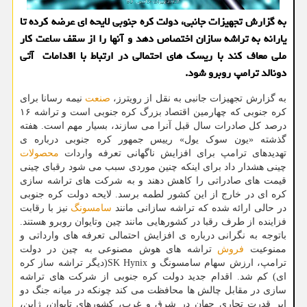
به گزارش تجهیزات جانبی، دولت کره جنوبی لایحه ای عرضه کرده تا
یارانه به تراشه سازان اختصاص دهد و آنها را از سقف ساعت کار
ملی معاف کند با ریسک های احتمالی در ارتباط با اقدامات آتی
دونالد ترامپ روبرو شود.
به گزارش تجهیزات جانبی به نقل از رویترز،
صنعت
نیمه رسانا برای
کره جنوبی که چهارمین اقتصاد بزرگ کره جنوبی است و تراشه ۱۶
درصد کل صادرات سال قبل آنرا می سازند، بسیار مهم است. هفته
گذشته «یون سوک یول» رییس جمهور کره جنوبی درباره ی
تهدیدهای ترامپ برای افزایش ناگهانی تعرفه واردات
محصولات
چینی هشدار داد برای اینکه چنین موردی سبب می شود رقبای چینی
قیمت های صادراتی را کاهش دهند و به شرکت های تراشه سازی
کره ای در خارج از این کشور لطمه برسد. لایحه دولت کره جنوبی
در حالی ارائه شده که تراشه سازانی مانند
سامسونگ
نیز با رقابت
فزاینده از طرف رقبا در کشورهایی مانند چین وتایوان روبرو هستند.
باتوجه به نگرانی درباره ی افزایش احتمالی تعرفه های وارداتی و
ممنوعیت
فروش
تراشه های هوش مصنوعی به چین در دولت
ترامپ، ارزش سهام سامسونگ و SK Hynix(دیگر تراشه ساز کره
ای) کم شد. اقدام جدید دولت کره جنوبی از شرکت های تراشه
سازی در مقابل چالش ها محافظت می کند چونکه در میانه جنگ دو
ابر قدرت تجاری جهان در شرق و غرب، کشورهای تایوان، ژاپن،