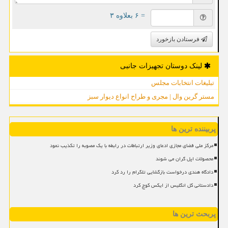
= ۶ بعلاوه ۳
فرستادن بازخورد
لینک دوستان تجهیزات جانبی
تبلیغات انتخابات مجلس
مستر گرین وال | مجری و طراح انواع دیوار سبز
پربیننده ترین ها
مرکز ملی فضای مجازی ادعای وزیر ارتباطات در رابطه با یک مصوبه را تکذیب نمود
محصولات اپل گران می شوند
دادگاه هندی درخواست بازگشایی تلگرام را رد کرد
دادستانی کل انگلیس از ایکس کوچ کرد
پربحث ترین ها