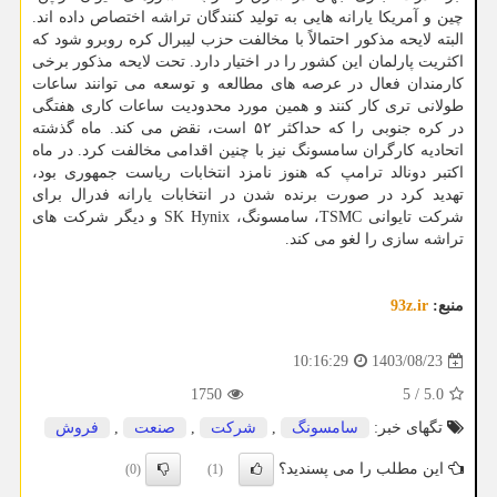
چین و آمریکا یارانه هایی به تولید کنندگان تراشه اختصاص داده اند.
البته لایحه مذکور احتمالاً با مخالفت حزب لیبرال کره روبرو شود که
اکثریت پارلمان این کشور را در اختیار دارد. تحت لایحه مذکور برخی
کارمندان فعال در عرصه های مطالعه و توسعه می توانند ساعات
طولانی تری کار کنند و همین مورد محدودیت ساعات کاری هفتگی
در کره جنوبی را که حداکثر ۵۲ است، نقض می کند. ماه گذشته
اتحادیه کارگران سامسونگ نیز با چنین اقدامی مخالفت کرد. در ماه
اکتبر دونالد ترامپ که هنوز نامزد انتخابات ریاست جمهوری بود،
تهدید کرد در صورت برنده شدن در انتخابات یارانه فدرال برای
شرکت تایوانی TSMC، سامسونگ، SK Hynix و دیگر شرکت های
تراشه سازی را لغو می کند.
منبع:
93z.ir
1403/08/23
10:16:29
1750
5
/
5.0
تگهای خبر:
سامسونگ
,
شركت
,
صنعت
,
فروش
این مطلب را می پسندید؟
(0)
(1)