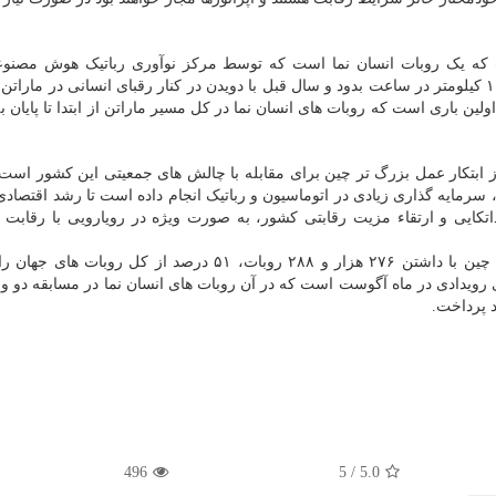
ست که یک روبات انسان نما است که توسط مرکز نوآوری رباتیک هوش مصنو
ساخته شده است. تیانگونگ می تواند با سرعت متوسط ۱۰ کیلومتر در ساعت بدود و سال قبل با دویدن در کنار رقبای انسانی در ما
 آتی اولین باری است که روبات های انسان نما در کل مسیر ماراتن از ابتدا تا پایان 
 ابتکار عمل بزرگ تر چین برای مقابله با چالش های جمعیتی این کشور است.
سرمایه گذاری زیادی در اتوماسیون و رباتیک انجام داده است تا رشد اقتصا
تکایی و ارتقاء مزیت رقابتی کشور، به صورت ویژه در رویارویی با رقابت با
طبق اعلام فدراسیون بین المللی رباتیک، در سال ۲۰۲۳، چین با داشتن ۲۷۶ هزار و ۲۸۸ روبات، ۵۱ درصد از کل 
ویدادی در ماه آگوست است که در آن روبات های انسان نما در مسابقه دو و 
د پرداخت.
496
5
/
5.0