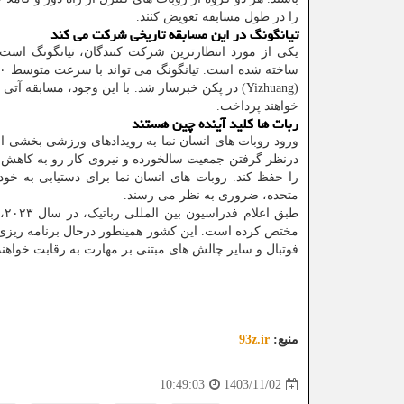
را در طول مسابقه تعویض کنند.
تیانگونگ در این مسابقه تاریخی شرکت می کند
یکی از مورد انتظارترین شرکت کنندگان، تیانگونگ ا
(Yizhuang) در پکن خبرساز شد. با این وجود، مسابقه
خواهند پرداخت.
ربات ها کلید آینده چین هستند
ورود روبات های انسان نما به رویدادهای ورزشی بخشی از
درنظر گرفتن جمعیت سالخورده و نیروی کار رو به کاهش، 
را حفظ کند. روبات های انسان نما برای دستیابی به خودا
متحده، ضروری به نظر می رسند.
مختص کرده است. این کشور همینطور درحال برنامه ریزی ر
فوتبال و سایر چالش های مبتنی بر مهارت به رقابت خواهن
منبع:
93z.ir
1403/11/02
10:49:03