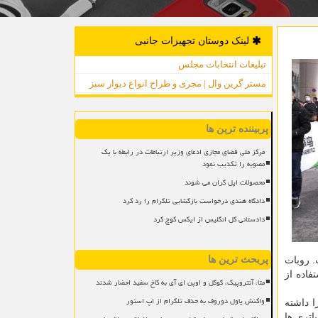
لینک دوستان تجهیزات جانبی
تبلیغات انتخابات مجلس
مستر گرین وال | مجری و طراح انواع دیوار سبز
پربیننده ترین ها
مرکز ملی فضای مجازی ادعای وزیر ارتباطات در رابطه با یک
مصوبه را تکذیب نمود
محصولات اپل گران می شوند
دادگاه هندی درخواست بازگشایی تلگرام را رد کرد
دادستانی کل انگلیس از ایکس کوچ کرد
پربحث ترین ها
رکت حضور خواهند داشت. روبات
فاده از
متا، آنتروپیک، گوگل و اوپن ای آی به کاخ سفید احضار شدند
واکنش پاول دوروف به حذف تلگرام از اپ استور
مفصل ران تا کف پا را داشته
اتری ها