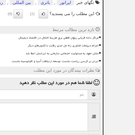
تگهای خبر:
اپراتور
,
باتری
,
بین المللی
,
رب
این مطلب را می پسندید؟
(0)
(1)
تازه ترین مطالب مرتبط
مراکز داده قربانی پنهان قطعی برق هزینه اختلال در اقتصاد دیجیتال
اعزام دیپلمات فناوری راه حل جدی رقابت با کشورهای دیگر
نشان تعهد به مسئولیت اجتماعی سازمانی به ایرانسل اعطا شد
ایران بر کرسی ریاست نشست توسعه ارتباطات آسیا و اقیانوسیه نشست
نظرات بینندگان در مورد این مطلب
لطفا شما هم
در مورد این مطلب
نظر دهید