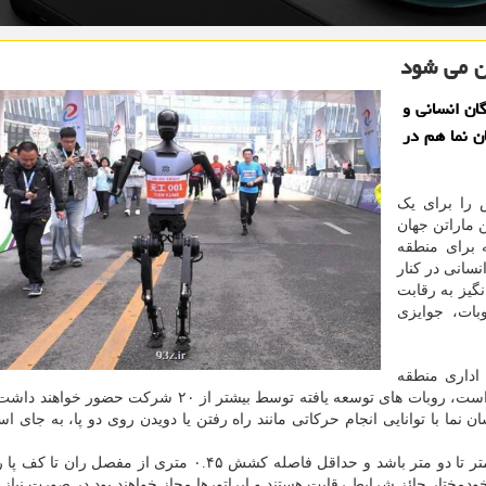
ن می شود
ان انسانی و
ن نما هم در
را برای یک
ن ماراتن جهان
ه برای منطقه
۱ هزار ورزشکار انسانی در کنار
یلومتری هیجان انگیز به رقابت
بات، جوایزی
 اداری منطقه
توسعه اقتصادی-فناوری پکن یا E-Town سازماندهی شده است، روبات های توسعه یافته توسط بیشتر از ۲۰ ش
نما با توانایی انجام حرکاتی مانند راه رفتن یا دویدن روی دو پا، به جای است
طبق دستورالعمل های رسمی، قد روبات ها باید بین ۰.۵ متر تا دو متر باشد و حداقل فاصله کشش ۰.۴۵ متری از 
 خودمختار حائز شرایط رقابت هستند و اپراتورها مجاز خواهند بود در صورت نیاز ب