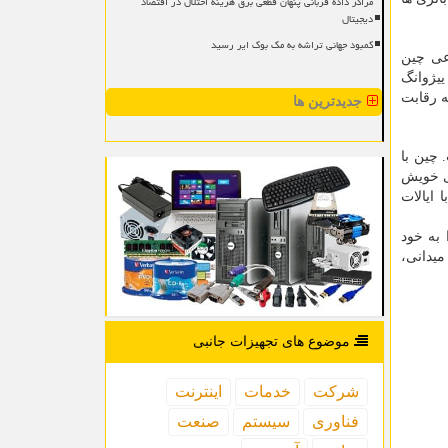
مراکز داده قربانی پنهان قطعی برق هزینه اختلال در اقتصاد
دیجیتال
کمبود جهانی تراشه به مک بوک ایر رسید
عی چین
راتن ییژوانگ
به رقابت
جدیدترین ها
 چین با
دی خویش
 ایالات
روبات های جهان را به خود
میدانی،
موضوع های تجهیزات جانبی
شركت
خدمات
اینترنت
فناوری
سیستم
صنعت