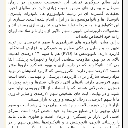
های سالم جلوگیری نمایند. این خصوصیت بخصوص در درمان
سرطان و بیماری های مزمن اهمیت زیادی دارد. در سالهای اخیر،
تحقیقات گسترده ای در زمینه نانولیپوزوم ها، نانوذرات پلیمری،
نانوسیال ها و نانوامولسیون ها در ایران انجام شده است. بسیاری از
این تکنولوژی ها به مرحله تولید صنعتی و تجاری سازی رسیده اند و
محصولات دارورسانی نانویی، سهم بالایی از بازار نانو سلامت ایران
را به خود اختصاص داده اند.
دراین میان، نانوآمیزه های غیرپلیمری با سهم ۱۸درصدی در تولید
تجهیزات و وسایل پزشکی مقاوم به خوردگی و افزایش استحکام،
کاربرد دارند. نانوپوشش ها (PVD) هم با سهم ۱۴ درصدی اهمیت
بالای ی در بهبود مقاومت سطحی ابزارها و تجهیزات پزشکی ایفا
می کند. نانوکلوئید که در داروسازی و بهبود عملکرد داروها مؤثر
هستند ۱۳درصد سهم دارند. الکتروریسی که کاربرد اصلیشان در تولید
مواد زیست سازگار برای کاربردهای پزشکی و مهندسی بافت است
سهم ۹درصدی دارند. باندهای آنتی باکتریال، فیلترها و زخم پوش ها
همچون محصولاتی هستند که با استفاده از الکتروریسی تولید می
شوند و در نهایت، کیت های تشخیص سهم ۲درصدی و سایر فناوری
ها با سهم ۴درصدی درحال توسعه و ورود به بازار هستند.
بازار نانو در حوزه سلامت و بهداشت ایران درحال رشد است و سهم
قابل توجهی را در صنایع مرتبط به خود مختص کرده است. تمرکز
اصلی این بازار بر پیشگیری و درمان است و فناوری هایی مانند
دارورسانی نانویی، نانوپوشش ها و نانوکلوئیدها بیشترین سهم را در
آن دارند. در عین حال، چالش هایی مانند وابستگی به واردات