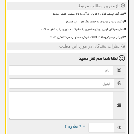
تازه ترین مطالب مرتبط
متا، آنتروپیک، گوگل و اوپن ای آی به کاخ سفید احضار شدند
واکنش پاول دوروف به حذف تلگرام از اپ استور
عامل سرکش اوپن ای آی مشتری یک شرکت فناوری را به خطر انداخت
انویدیا و مایکروسافت ائتلاف هوش مصنوعی امن تشکیل دادند
نظرات بینندگان در مورد این مطلب
لطفا شما هم
نظر دهید
= ۹ بعلاوه ۴