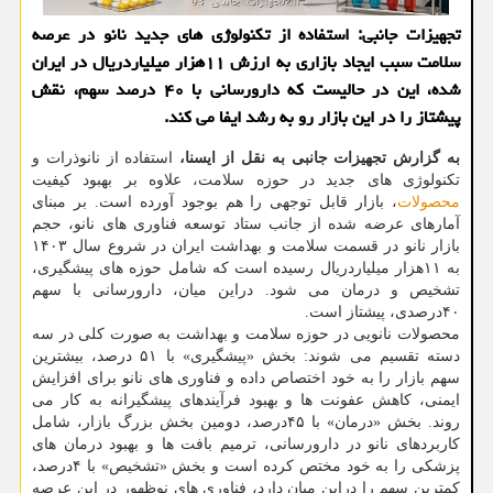
تجهیزات جانبی: استفاده از تکنولوژی های جدید نانو در عرصه
سلامت سبب ایجاد بازاری به ارزش ۱۱هزار میلیاردریال در ایران
شده، این در حالیست که دارورسانی با ۴۰ درصد سهم، نقش
پیشتاز را در این بازار رو به رشد ایفا می کند.
به گزارش تجهیزات جانبی به نقل از ایسنا،
استفاده از نانوذرات و
تکنولوژی های جدید در حوزه سلامت، علاوه بر بهبود کیفیت
محصولات
، بازار قابل توجهی را هم بوجود آورده است. بر مبنای
آمارهای عرضه شده از جانب ستاد توسعه فناوری های نانو، حجم
بازار نانو در قسمت سلامت و بهداشت ایران در شروع سال ۱۴۰۳
به ۱۱هزار میلیاردریال رسیده است که شامل حوزه های پیشگیری،
تشخیص و درمان می شود. دراین میان، دارورسانی با سهم
۴۰درصدی، پیشتاز است.
محصولات نانویی در حوزه سلامت و بهداشت به صورت کلی در سه
دسته تقسیم می شوند: بخش «پیشگیری» با ۵۱ درصد، بیشترین
سهم بازار را به خود اختصاص داده و فناوری های نانو برای افزایش
ایمنی، کاهش عفونت ها و بهبود فرآیندهای پیشگیرانه به کار می
روند. بخش «درمان» با ۴۵درصد، دومین بخش بزرگ بازار، شامل
کاربردهای نانو در دارورسانی، ترمیم بافت ها و بهبود درمان های
پزشکی را به خود مختص کرده است و بخش «تشخیص» با ۴درصد،
کمترین سهم را دراین میان دارد، فناوری های نوظهور در این عرصه