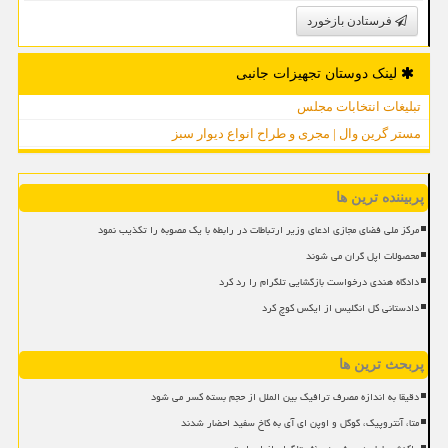
فرستادن بازخورد
لینک دوستان تجهیزات جانبی
تبلیغات انتخابات مجلس
مستر گرین وال | مجری و طراح انواع دیوار سبز
پربیننده ترین ها
مرکز ملی فضای مجازی ادعای وزیر ارتباطات در رابطه با یک مصوبه را تکذیب نمود
محصولات اپل گران می شوند
دادگاه هندی درخواست بازگشایی تلگرام را رد کرد
دادستانی کل انگلیس از ایکس کوچ کرد
پربحث ترین ها
دقیقا به اندازه مصرف ترافیک بین الملل از حجم بسته کسر می شود
متا، آنتروپیک، گوگل و اوپن ای آی به کاخ سفید احضار شدند