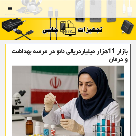
منو
بازار 11هزار میلیاردریالی نانو در عرصه بهداشت
و درمان