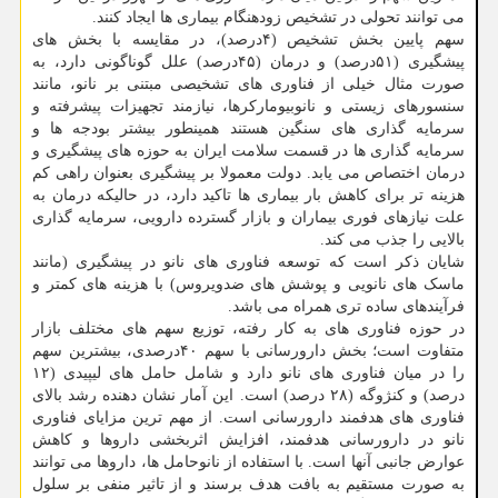
می توانند تحولی در تشخیص زودهنگام بیماری ها ایجاد کنند.
سهم پایین بخش تشخیص (۴درصد)، در مقایسه با بخش های
پیشگیری (۵۱درصد) و درمان (۴۵درصد) علل گوناگونی دارد، به
صورت مثال خیلی از فناوری های تشخیصی مبتنی بر نانو، مانند
سنسورهای زیستی و نانوبیومارکرها، نیازمند تجهیزات پیشرفته و
سرمایه گذاری های سنگین هستند همینطور بیشتر بودجه ها و
سرمایه گذاری ها در قسمت سلامت ایران به حوزه های پیشگیری و
درمان اختصاص می یابد. دولت معمولا بر پیشگیری بعنوان راهی کم
هزینه تر برای کاهش بار بیماری ها تاکید دارد، در حالیکه درمان به
علت نیازهای فوری بیماران و بازار گسترده دارویی، سرمایه گذاری
بالایی را جذب می کند.
شایان ذکر است که توسعه فناوری های نانو در پیشگیری (مانند
ماسک های نانویی و پوشش های ضدویروس) با هزینه های کمتر و
فرآیندهای ساده تری همراه می باشد.
در حوزه فناوری های به کار رفته، توزیع سهم های مختلف بازار
متفاوت است؛ بخش دارورسانی با سهم ۴۰درصدی، بیشترین سهم
را در میان فناوری های نانو دارد و شامل حامل های لیپیدی (۱۲
درصد) و کنژوگه (۲۸ درصد) است. این آمار نشان دهنده رشد بالای
فناوری های هدفمند دارورسانی است. از مهم ترین مزایای فناوری
نانو در دارورسانی هدفمند، افزایش اثربخشی داروها و کاهش
عوارض جانبی آنها است. با استفاده از نانوحامل ها، داروها می توانند
به صورت مستقیم به بافت هدف برسند و از تاثیر منفی بر سلول