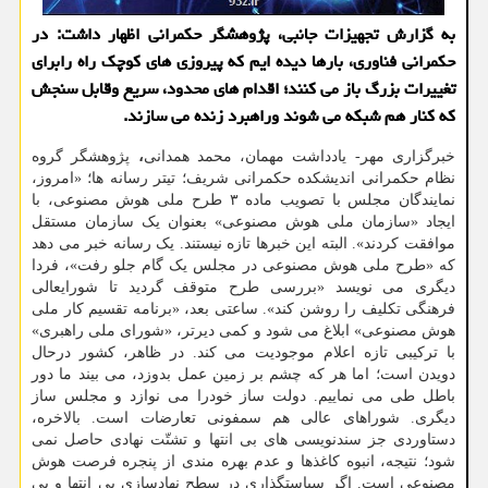
به گزارش تجهیزات جانبی، پژوهشگر حکمرانی اظهار داشت: در
حکمرانی فناوری، بارها دیده ایم که پیروزی های کوچک راه رابرای
تغییرات بزرگ باز می کنند؛ اقدام های محدود، سریع وقابل سنجش
که کنار هم شبکه می شوند وراهبرد زنده می سازند.
خبرگزاری مهر- یادداشت مهمان، محمد همدانی
،
پژوهشگر گروه
نظام حکمرانی اندیشکده حکمرانی شریف؛ تیتر رسانه ها؛ «امروز،
نمایندگان مجلس با تصویب ماده ۳ طرح ملی هوش مصنوعی، با
ایجاد «سازمان ملی هوش مصنوعی» بعنوان یک سازمان مستقل
موافقت کردند». البته این خبرها تازه نیستند. یک رسانه خبر می دهد
که «طرح ملی هوش مصنوعی در مجلس یک گام جلو رفت»، فردا
دیگری می نویسد «بررسی طرح متوقف گردید تا شورایعالی
فرهنگی تکلیف را روشن کند». ساعتی بعد، «برنامه تقسیم کار ملی
هوش مصنوعی» ابلاغ می شود و کمی دیرتر، «شورای ملی راهبری»
با ترکیبی تازه اعلام موجودیت می کند. در ظاهر، کشور درحال
دویدن است؛ اما هر که چشم بر زمین عمل بدوزد، می بیند ما دور
باطل طی می نماییم. دولت ساز خودرا می نوازد و مجلس ساز
دیگری. شوراهای عالی هم سمفونی تعارضات است. بالاخره،
دستاوردی جز سندنویسی های بی انتها و تشتّت نهادی حاصل نمی
شود؛ نتیجه، انبوه کاغذها و عدم بهره مندی از پنجره فرصت هوش
مصنوعی است. اگر سیاستگذاری در سطح نهادسازی بی انتها و بی