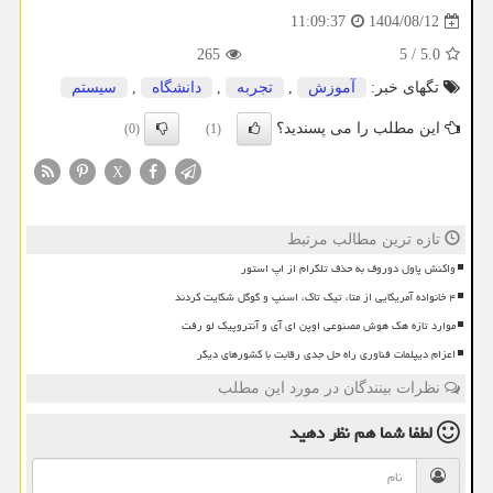
1404/08/12
11:09:37
265
5
/
5.0
تگهای خبر:
آموزش
,
تجربه
,
دانشگاه
,
سیستم
این مطلب را می پسندید؟
(0)
(1)
X
تازه ترین مطالب مرتبط
واکنش پاول دوروف به حذف تلگرام از اپ استور
۴ خانواده آمریکایی از متا، تیک تاک، اسنپ و گوگل شکایت کردند
موارد تازه هک هوش مصنوعی اوپن ای آی و آنتروپیک لو رفت
اعزام دیپلمات فناوری راه حل جدی رقابت با کشورهای دیگر
نظرات بینندگان در مورد این مطلب
لطفا شما هم
نظر دهید