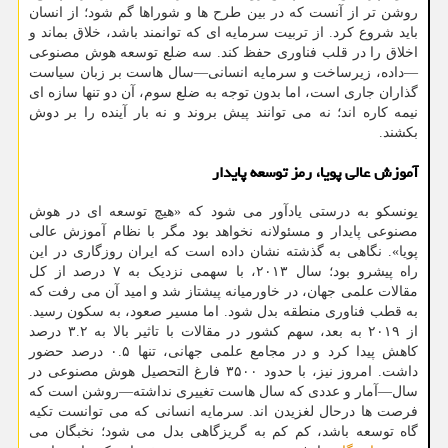
روشن تر از آنست که در بین طرح ها و شوراها گم شود؛ از انسان
باید شروع کرد. از تربیت سرمایه ای که توانمند باشد، خلاق بماند و
اخلاق را در قلب فناوری حفظ کند. سه ضلع توسعه هوش مصنوعی
—داده، زیرساخت و سرمایه انسانی—سال هاست بر زبان سیاست
گذاران جاری است، اما بدون توجه به ضلع سوم، آن دو تنها سازه ای
نیمه کاره اند؛ نه می توانند پیش بروند و نه بار آینده را بر دوش
بکشند.
آموزش عالی پویا، رمز توسعه پایدار
یونسکو به درستی یادآور می شود که «هیچ توسعه ای در هوش
مصنوعی پایدار و مسئولانه نخواهد بود مگر با نظام آموزش عالی
پویا». نگاهی به گذشته نشان داده است که ایران روزگاری در این
راه پیشرو بود؛ سال ۲۰۱۳، با سهمی نزدیک به ۷ درصد از کل
مقالات علمی جهان، در خاورمیانه پیشتاز شد و امید آن می رفت که
به قطب فناوری منطقه بدل شود. اما مسیر صعود، به سکون رسید.
از ۲۰۱۹ به بعد، سهم کشور در مقالات با تاثیر بالا به ۳.۲ درصد
کاهش پیدا کرد و در مجامع علمی جهانی، تنها ۰.۵ درصد حضور
داشت. امروز نیز، با حدود ۳۵۰۰ فارغ التحصیل هوش مصنوعی در
سال—آمار و عددی که سال هاست تغییری نداشته—روشن است که
فرصت ها درحال لغزیدن اند. سرمایه انسانی که می توانست تکیه
گاه توسعه باشد، کم کم به گریزگاهی بدل می شود؛ نخبگان می