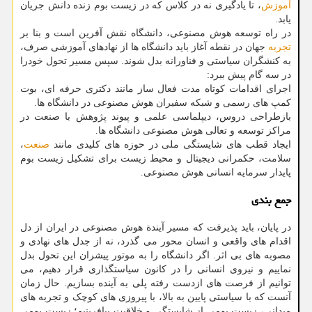
آموزش
، تا یادگیری نه در کلاس که در زیست بوم زنده دانش جریان
یابد.
در راه توسعه هوش مصنوعی، دانشگاه نقش آفرین است و بنا بر
تجربه
جهان در نقطه آغاز باید دانشگاه ها از نهادهای آموزشی صرف،
به کنشگران سیاستی و فناورانه بدل شوند. سپس مسیر تحول خودرا
در سه گام پیش ببرد:
اجرای اقدامات کوتاه مدت فعال ساز مانند دکتری حرفه ای، بوت
کمپ های رسمی و شبکه سفیران هوش مصنوعی در دانشگاه ها.
بازطراحی دروس، دیپلماسی علمی و پیوند پژوهش با صنعت در
مراکز توسعه و تعالی هوش مصنوعی دانشگاه ها.
ایجاد قطب های شایستگی ملی در حوزه های کلیدی مانند
صنعت
،
سلامت، حکمرانی دیجیتال و محیط زیست برای تشکیل زیست بوم
پایدار سرمایه انسانی هوش مصنوعی.
جمع بندی
در پایان، باید پذیرفت که مسیر آیندة هوش مصنوعی در ایران از دل
اقدام های واقعی و انسان محور می گذرد، نه از جدل های نهادی و
مصوبه های بی اثر. اگر دانشگاه را به موتور پیشران این تحول بدل
نماییم و نیروی انسانی را در کانون سیاستگذاری قرار دهیم، می
توانیم از فرصت های ازدست رفته پلی به آینده بسازیم. حال زمان
آنست که با سیاستی پایین به بالا، با پیروزی های کوچک و تجربه های
میدانی، زیست بومی از شایستگی و خلاقیت بیافرینیم؛ زیست بومی