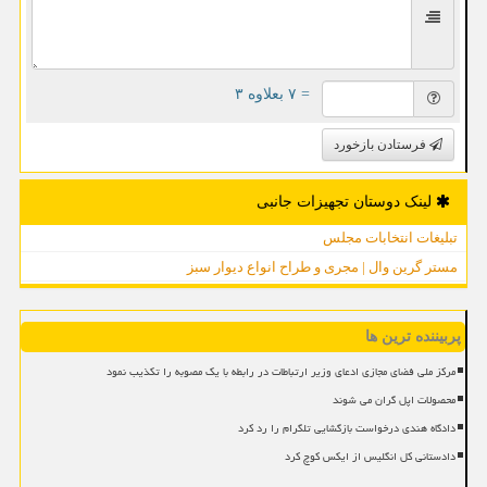
= ۷ بعلاوه ۳
فرستادن بازخورد
لینک دوستان تجهیزات جانبی
تبلیغات انتخابات مجلس
مستر گرین وال | مجری و طراح انواع دیوار سبز
پربیننده ترین ها
مرکز ملی فضای مجازی ادعای وزیر ارتباطات در رابطه با یک مصوبه را تکذیب نمود
محصولات اپل گران می شوند
دادگاه هندی درخواست بازگشایی تلگرام را رد کرد
دادستانی کل انگلیس از ایکس کوچ کرد