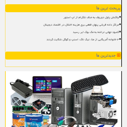
پربحث ترین ها
واکنش پاول دوروف به حذف تلگرام از اپ استور
مراکز داده قربانی پنهان قطعی برق هزینه اختلال در اقتصاد دیجیتال
کمبود جهانی تراشه به مک بوک ایر رسید
۴ خانواده آمریکایی از متا، تیک تاک، اسنپ و گوگل شکایت کردند
جدیدترین ها