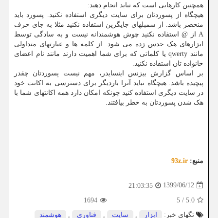
همچنین کارهایی است که نباید انجام دهید:
هیچگاه از پسوردتان برای سایت دیگری استفاده نکنید. پسورد باید
منحصر باشد. از سمبلهای جایگزین استفاده نکنید مثلا به جای حرف
A از @ استفاده نکنید چوش هوشمندانه نیست و به سادگی توسط
ابزارهای هک حدس زده می شود. از کلمه ها و عبارتهای متداولی
مانند qwerty یا کلماتی که برای شما اهمیت دارند مانند نام اعضای
خانواده تان استفاده نکنید.
بر اساس گزارش بیزنس اینسایدر، مهم نیست پسوردتان چقدر
پیچیده باشد. هیچگاه نباید آنرا باردیگر برای دسترسی به اکانت خود
در سایت دیگری استفاده کنید چونکه امکان دارد همه اکانتهای شما با
هک شدن پسوردتان به خطر بیافتند.
منبع:
93z.ir
1399/06/12
21:03:35
1694
5
/
5.0
تگهای خبر:
ابزار
,
سایت
,
فناوری
,
هوشمند