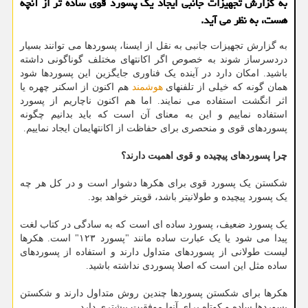
به گزارش تجهیزات جانبی ایجاد یك پسورد قوی ساده تر از آنچه
هست، به نظر می آید.
به گزارش تجهیزات جانبی به نقل از ایسنا، پسوردها می توانند بسیار
دردسرساز شوند به خصوص اگر اکانتهای مختلف گوناگونی داشته
باشید. امکان دارد در آینده یک فناوری جایگزین این پسوردها شود
همان گونه که خیلی از تلفنهای
هوشمند
هم اکنون از اسکنر چهره یا
اثر انگشت استفاده می نمایند. اما هم اکنون ناچاریم از پسورد
استفاده نماییم و این به معنای آن است که باید بدانیم چگونه
پسوردهای قوی و منحصری برای حفاظت از اکانتهایمان ایجاد نماییم.
چرا پسوردهای پیچیده و قوی اهمیت دارند؟
شکستن یک پسورد قوی برای هکرها دشوار است و در کل هر چه
یک پسورد پیچیده و طولانیتر باشد، قویتر خواهد بود.
یک پسورد ضعیف، پسورد ساده ای است که به سادگی در کتاب لغت
پیدا می شود یا یک عبارت ساده مانند "پسورد ۱۲۳" است. هکرها
لیست طولانی از پسوردهای متداول دارند و استفاده از پسوردهای
ساده مثل این است که اصلا پسوردی نداشته باشید.
هکرها برای شکستن پسوردها چندین روش متداول دارند و شکستن
پسوردها ساده و کوتاه برای آنها موفقیت بیشتری دارد.