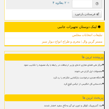
= ۲ بعلاوه ۴
فرستادن بازخورد
لینک دوستان تجهیزات جانبی
تبلیغات انتخابات مجلس
مستر گرین وال | مجری و طراح انواع دیوار سبز
پربیننده ترین ها
مرکز ملی فضای مجازی ادعای وزیر ارتباطات در رابطه با یک مصوبه را تکذیب نمود
محصولات اپل گران می شوند
دادگاه هندی درخواست بازگشایی تلگرام را رد کرد
دادستانی کل انگلیس از ایکس کوچ کرد
پربحث ترین ها
متا، آنتروپیک، گوگل و اوپن ای آی به کاخ سفید احضار شدند