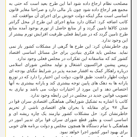
مصلحت نظام ارجاع داده شود اما این طرح بعید است که حتی به
مجمع هم ارجاع داده شود چون بار مالی دارد و صراحتا مغایر قانون
اساسی است مگر اینکه دولت خودش برای اجرای آن موافقت کند.
کاتب اضافه کرد: امکان دارد منابع اجرای این طرح از محل گرانتر
شدن کالاها تامین گردد و از منابع حاصل از تورم بوجود آمده منابع
طرح تامین گردد که در شرایط فعلی ظرفیت افزایش تورم بیشتر از
این وجود ندارد.
وی خاطرنشان کرد: این طرح ها گرهی از مشکلات کشور باز نمی
نماید. مجلس باید فکری بنیادین برای حل مسائل اساسی اقتصاد
کشور کند که متاسفانه این تفکرات در مجلس فعلی وجود ندارد.
رییس پیشین فراکسیون اشتغال و تولید مجلس شورای اسلامی
درباره راهکار کمک به اقشار صدمه پذیر در شرایط تنگنای بودجه ای
دولت اظهار داشت: طبق قانون، دولت این اختیار را دارد که در توزیع
یارانه ها به دهک های پایین توجه بیشتری کند و یارانه بیشتری به آنها
اختصاص دهد و این مورد از اختیارات دولت می باشد و نیازی به
تصویب قوانین جدید در مجلس در این رابطه وجود ندارد.
کاتب با اشاره به تشکیل شورایعالی هماهنگی اقتصادی سران قوا در
سال ۹۷ برای مقابله با بحران های اقتصادی ناشی از تحریم
خاطرنشان کرد: حل مشکلات کشور نیازمند یک چاره ریشه ای و
اساسی است و بطور قطع شورای سران قوا برای تدبیر امور در
هماهنگی با تمام دستگاه ها همچون مجلس و دولت برنامه های خوبی
برای بهبود امور کشور اجرا خواهد نمود.