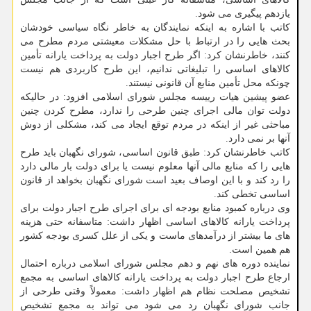
یازدهم پیگیری می شود.
کاتب با اشاره به اینکه نمایندگان به خاطر نگاه سیاسی خودشان
بحث هایی را در ارتباط با حل مشکلات معیشتی مردم مطرح می
کنند، خاطرنشان کرد: اگر طرح اجبار دولت به پرداخت یارانه تأمین
کالاهای اساسی را تبلیغاتی ندانیم، این طرح کاربردی هم نیست
چونکه محل تأمین منابع آن قانونی نیستند.
عضو پیشین هیات رییسه مجلس شورای اسلامی افزود: در حالیکه
دولت توان مالی اجرای چنین طرحی را ندارد، مطرح کردن چنین
مباحثی غیر از اینکه در مردم توقع ایجاد می کند، مشکلی از دوش
آنها بر نمی دارد.
کاتب خاطرنشان کرد: طبق قانون اساسی، شورای نگهبان باید طرح
هایی را که منابع مالی آنها معلوم نیست یا برای دولت بار مالی دارد
را رد کند و با این اوصاف بعید است شورای نگهبان بخواهد از قانون
اساسی تخطی کند.
وی درباره کمبود منابع بودجه ای برای اجرای طرح اجبار دولت برای
پرداخت یارانه کالاهای اساسی اظهار داشت: متاسفانه حتی هزینه
های ما بیشتر از درآمدهای ماست و یکی از علل کسری بودجه کشور
هم همین است.
نماینده دوره های نهم و دهم مجلس شورای اسلامی درباره احتمال
ارجاع طرح اجبار دولت به پرداخت یارانه کالاهای اساسی به مجمع
تشخیص مصلحت نظام هم اظهار داشت: معمولاً وقتی طرحی از
جانب شورای نگهبان رد می شود می تواند به مجمع تشخیص