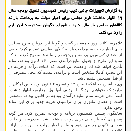
به گزارش تجهیزات جانبی نایب رئیس كمیسیون تلفیق بودجه سال
۹۹ اظهار داشت: طرح مجلس برای اجبار دولت به پرداخت یارانه
كالاهای اساسی بار مالی دارد و شورای نگهبان صددرصد این طرح
را رد می كند.
غلامرضا کاتب روز جمعه در گفت و گو با ایرنا درباره طرح مجلس
برای اجبار دولت به پرداخت یارانه کالای اساسی تصریح کرد: بعضی
از اعضای کمیسیون برنامه و بودجه در رسانه ها مطرح کرده اند که
منابع این طرح از جدول منابع درآمدی تبصره ۱۴ قانون بودجه، منابع
تأمین خواهد شد اما واقعیت این است که کلیات درآمد و هزینه در
این تبصره کاملاً مشخص است و درآمدی نیست که محل مصرف آن
از قبل مشخص نشده باشد.
وی با اشاره به اینکه تبصره ۱۴ و تبصره ۲ قانون بودجه این امکان را
ندارند که بخواهیم باردیگر از ردیف آنها پول برداریم، اظهار داشت:
اصلاً محل هزینه تمام منابع درآمدی بودجه در قانون بودجه مشخص
است و فضای مانوری برای تراشیدن هزینه جدید برای این منابع
وجود ندارد.
سخنگوی پیشین کمیسیون برنامه و بودجه تصریح کرد: هر گونه
پیشنهادی که بار مالی برای دولت داشته باشد، صددرصد از جانب
شورای نگهبان رد می شود و طرح اجبار دولت به پرداخت یارانه
کالاهای اساسی، متاسفانه کار عبثی است که از جانب مجلس