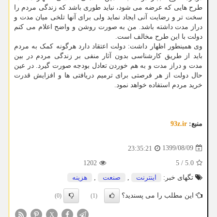
طرح هایی که عرضه می شود، نباید طوری باشد که زندگی مردم را
سخت تر و رضایت آنی ایجاد نماید ولی برای آنها تلخی میان مدت و
دراز مدت داشته باشد. من به صورت روشن و واضح اعلام می کنم
دولت با این طرح مخالف است.
وی همینطور اظهار داشت: دولت اعتقاد دارد هرگونه کمک به مردم
باید از طریق کارشناسی بدون آثار منفی بر زندگی مردم در بین
مدت و دراز مدت و به هم خوردن تعادل بودجه صورت گیرد. در عین
حال دولت از هر فرصتی برای ترمیم دریافتی ها و افزایش قدرت
خرید مردم استفاده خواهد نمود.
منبع:
93z.ir
1399/08/09
23:35:21
1202
5
/
5.0
تگهای خبر:
اینترنت
,
صنعت
,
هزینه
این مطلب را می پسندید؟
(0)
(1)
X