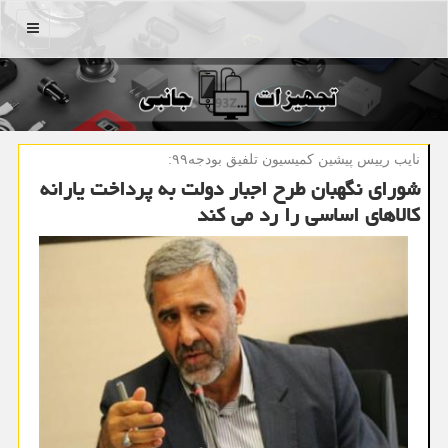
منو
نایب رییس پیشین كمیسیون تلفیق بودجه۹۹:
شورای نگهبان طرح اجبار دولت به پرداخت یارانه
كالاهای اساسی را رد می كند