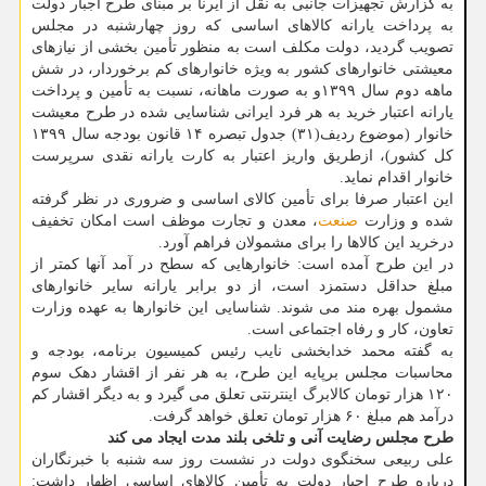
به گزارش تجهیزات جانبی به نقل از ایرنا بر مبنای طرح اجبار دولت
به پرداخت یارانه کالاهای اساسی که روز چهارشنبه در مجلس
تصویب گردید، دولت مکلف است به منظور تأمین بخشی از نیازهای
معیشتی خانوارهای کشور به وی‍‍‍ژه خانوارهای کم برخوردار، در شش
ماهه دوم سال ۱۳۹۹و به صورت ماهانه، نسبت به تأمین و پرداخت
یارانه اعتبار خرید به هر فرد ایرانی شناسایی شده در طرح معیشت
خانوار (موضوع ردیف(۳۱) جدول تبصره ۱۴ قانون بودجه سال ۱۳۹۹
کل کشور)، ازطریق واریز اعتبار به کارت یارانه نقدی سرپرست
خانوار اقدام نماید.
این اعتبار صرفا برای تأمین کالای اساسی و ضروری در نظر گرفته
شده و وزارت
صنعت
، معدن و تجارت موظف است امکان تخفیف
درخرید این کالاها را برای مشمولان فراهم آورد.
در این طرح آمده است: خانوارهایی که سطح در آمد آنها کمتر از
مبلغ حداقل دستمزد است، از دو برابر یارانه سایر خانوارهای
مشمول بهره مند می شوند. شناسایی این خانوارها به عهده وزارت
تعاون، کار و رفاه اجتماعی است.
به گفته محمد خدابخشی نایب رئیس کمیسیون برنامه، بودجه و
محاسبات مجلس برپایه این طرح، به هر نفر از اقشار دهک سوم
۱۲۰ هزار تومان کالابرگ اینترنتی تعلق می گیرد و به دیگر اقشار کم
درآمد هم مبلغ ۶۰ هزار تومان تعلق خواهد گرفت.
طرح مجلس رضایت آنی و تلخی بلند مدت ایجاد می کند
علی ربیعی سخنگوی دولت در نشست روز سه شنبه با خبرنگاران
درباره طرح اجبار دولت به تأمین کالاهای اساسی اظهار داشت: