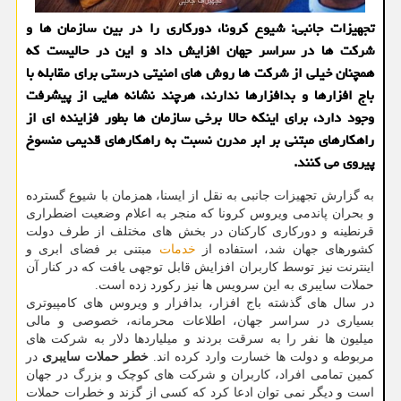
تجهیزات جانبی: شیوع كرونا، دوركاری را در بین سازمان ها و
شركت ها در سراسر جهان افزایش داد و این در حالیست كه
همچنان خیلی از شركت ها روش های امنیتی درستی برای مقابله با
باج افزارها و بدافزارها ندارند، هرچند نشانه هایی از پیشرفت
وجود دارد، برای اینكه حالا برخی سازمان ها بطور فزاینده ای از
راهكارهای مبتنی بر ابر مدرن نسبت به راهكارهای قدیمی منسوخ
پیروی می كنند.
به گزارش تجهیزات جانبی به نقل از ایسنا، همزمان با شیوع گسترده
و بحران پاندمی ویروس کرونا که منجر به اعلام وضعیت اضطراری
قرنطینه و دورکاری کارکنان در بخش های مختلف از طرف دولت
کشورهای جهان شد، استفاده از
خدمات
مبتنی بر فضای ابری و
اینترنت نیز توسط کاربران افزایش قابل توجهی یافت که در کنار آن
حملات سایبری به این سرویس ها نیز رکورد زده است.
در سال های گذشته باج افزار، بدافزار و ویروس های کامپیوتری
بسیاری در سراسر جهان، اطلاعات محرمانه، خصوصی و مالی
میلیون ها نفر را به سرقت بردند و میلیاردها دلار به شرکت های
مربوطه و دولت ها خسارت وارد کرده اند.
خطر حملات سایبری
در
کمین تمامی افراد، کاربران و شرکت های کوچک و بزرگ در جهان
است و دیگر نمی توان ادعا کرد که کسی از گزند و خطرات حملات