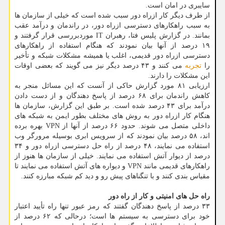
سایبری در امان است.
از طرف دیگر کار ازراه دور سبب شده است که خیلی از سازمان ها
به سبب راهکارهای دسترسی ازراه دور، در راندمان و درآمد عقب
بمانند. در گزارش پلیس فتا، رهبران IT موردبررسی قرار گرفتند و
۱۹ درصد از آنها بیان نمودند که هنگام استفاده از راهکارهای
دسترسی ازراه دور قدیمی، اغلب یا همیشه مشکلات شبکه و تأخیر
را
تجربه
می کنند و ۴۳ درصد دیگر نیز می گویند که بعضی اوقات
این مشکلات را دارند.
ارزیابی ۸۱ مورد گزارش حاکی از آنست که این مسائل منجر به
کاهش راندمان برای ۶۸ درصد از پاسخ دهندگان و از دست دادن
درآمد برای ۴۳ درصد شده است. بر طبق این گزارش، سازمان ها
هنگام کار ازراه دور به روش های مختلف بطور ایمن به شبکه های
داخلی متصل می شوند. حدود ۶۶ درصد از آنها از VPN بهره برده
اند، ۵۸ درصد بیان نمودند که از سرویس ابری بوسیله مرورگر وب
استفاده می نمایند، ۴۸ درصد از راه حل دسترسی ازراه دور و ۳۴
درصد از دیوار آتش استفاده می نمایند. خیلی از سازمان ها هنوز از
راهکارهای قدیمی مانند VPN و دیواره های آتش استفاده می نمایند تا
مقیاس بندی کنند و با تنگناهای پیش رو و دید کم شبکه مبارزه کنند.
راه حل های امنیتی و کار از راه دور
۳۳ درصد از پاسخ دهندگان گفتند که رمز عبور تنها راه تأیید اعتبار
خود برای دسترسی به سیستم ها است؛ درحالی که ۶۲ درصد از