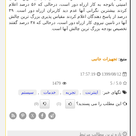
امنیتی باتوجه به کار ازراه دور است، درحالی که ۵۶ درصد اعلام
کردند بیشترین نگرانی آنها عدم دید کاربران ازراه دور است. ۳۹
درصد از پاسخ دهندگان اعلام کردند مقیاس پذیری بزرگ ترین چالش
آنها در تامین نیروی کار ازراه دور است، درحالی که ۳۸ درصد گفتند
تخصیص بودجه بزرگ ترین چالش آنها است.
منبع:
تجهیزات جانبی
1399/08/12
17:57:19
1479
5
/
5.0
تگهای خبر:
اینترنت
,
تجربه
,
خدمات
,
سیستم
این مطلب را می پسندید؟
(0)
(1)
X
تازه ترین مطالب مرتبط