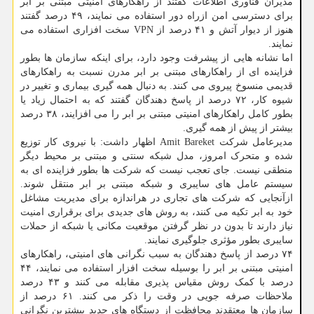
مدیران فناوری اطلاعات گفتند از راهکارهای امنیتی مبتنی بر ابر
برای دسترسی امن ازراه دور استفاده می نمایند، ۴۹ درصد گفتند
هنوز از دیوار آتش و ۴۱ درصد از VPN سخت افزاری استفاده می
نمایند.
اما نشانه هایی از پیشرفت وجود دارد، برای اینکه سازمان ها بطور
فزاینده ای از راهکارهای مبتنی بر ابر مدرن نسبت به راهکارهای
قدیمی منسوخ پیروی می کنند. به دنبال همه گیری بیماری و تغییر در
شیوه کار، ۷۲ درصد از پاسخ دهندگان گفتند که به احتمال زیاد یا
بطور کامل راهکارهای امنیتی مبتنی بر ابر را می افزایند، ۳۸ درصد
بیشتر از پیش از همه گیری.
مدیرعامل شرکت Amit Bareket اظهار داشت: با نیروی کار توزیع
شده و متحرک امروز، مدل شبکه سنتی و مبتنی بر محیط دیگر
منطقی نیست. جای تعجب نیست که شرکت ها بطور فزاینده ای به
سیستم عامل های سایبری و شبکه مبتنی بر ابر منتقل شوند.
ازآنجایی که شرکت های تجاری در هراندازه برای مدیریت مشاغل
خود به ابر تکیه می کنند، به روش های جدیدی برای برقراری امنیت
نیاز دارند تا بدون در نظر گرفتن موقعیت مکانی یا شبکه از حملات
سایبری بطور مؤثری جلوگیری نمایند.
۷۴ درصد از پاسخ دهندگان به سبب نگرانی های امنیتی، راهکارهای
امنیتی مبتنی بر ابر را بوسیله سخت افزار استفاده می نمایند، ۴۴
درصد با کمک روش مقیاس پذیری مقابله می کنند و ۴۳ درصد
ملاحظات صرفه جویی در وقت را ذکر می کنند. ۶۱ درصد از
سازمان ها معتقدند محافظت از دستگاه های جدید بیشترین نگرانی