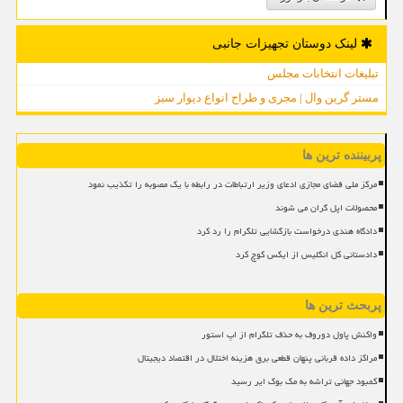
لینک دوستان تجهیزات جانبی
تبلیغات انتخابات مجلس
مستر گرین وال | مجری و طراح انواع دیوار سبز
پربیننده ترین ها
مرکز ملی فضای مجازی ادعای وزیر ارتباطات در رابطه با یک مصوبه را تکذیب نمود
محصولات اپل گران می شوند
دادگاه هندی درخواست بازگشایی تلگرام را رد کرد
دادستانی کل انگلیس از ایکس کوچ کرد
پربحث ترین ها
واکنش پاول دوروف به حذف تلگرام از اپ استور
مراکز داده قربانی پنهان قطعی برق هزینه اختلال در اقتصاد دیجیتال
کمبود جهانی تراشه به مک بوک ایر رسید