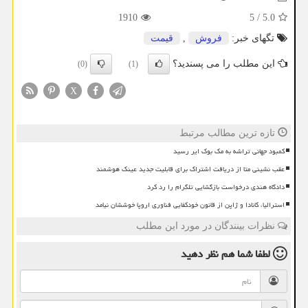
1910
5
/
5.0
تگهای خبر:
فروش
,
قیمت
این مطلب را می پسندید؟
(0)
(1)
X
تازه ترین مطالب مرتبط
کمبود جهانی تراشه به مک بوک ایر رسید
عقب نشینی متا از دریافت اشتراک برای قابلیت جدید عینک هوشمند
دادگاه هندی درخواست بازگشایی تلگرام را رد کرد
استرالیا، کانادا و ژاپن از قانون خودکفایی فناوری اروپا خوششان نیامد
نظرات بینندگان در مورد این مطلب
لطفا شما هم
نظر دهید