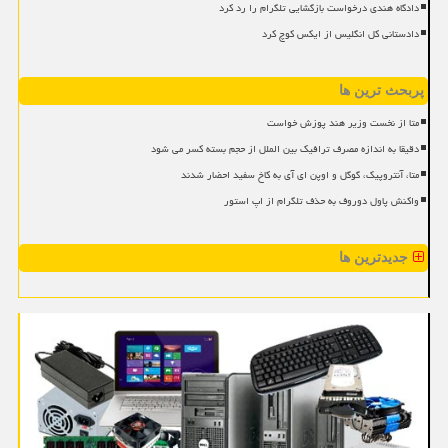
دادگاه هندی درخواست بازگشایی تلگرام را رد کرد
دادستانی کل انگلیس از ایکس کوچ کرد
پربحث ترین ها
متا از نخست وزیر هند پوزش خواست
دقیقا به اندازه مصرف ترافیک بین الملل از حجم بسته کسر می شود
متا، آنتروپیک، گوگل و اوپن ای آی به کاخ سفید احضار شدند
واکنش پاول دوروف به حذف تلگرام از اپ استور
جدیدترین ها