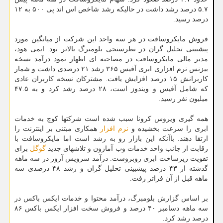
۵.۷ درصد رشد داشت در حالیکه رشد شاخص اس اند پی ۵۰۰ به ۱۲
درصد رسید.
فروش مایکروسافت در هر سه واحد این شرکت از میانگین مورد
پیشبینی تحلیل گران در نظرسنجی بلومبرگ بالاتر بود. ایمی هود،
مدیر مالی مایکروسافت در مصاحبه ای اظهار نمود درآمد نسخه
بیزنس نرم افزاری ابری آفیس ۳۶۵ رشد ۲۱ درصدی داشت و شمار
کاربرانش ۱۵ درصد افزایش یافت. مشترکان نسخه کاربران عادی
که شامل آفیس و ویندوز است، ۲۸ درصد رشد کرد و به ۴۷.۵
میلیون نفر رسید.
همه گیری ویروس کرونا سبب شده است شرکتها کوچ به خدمات
ابری را سرعت بخشیده و
نرم افزار
همکاری مبتنی بر اینترنت را
ارتقا دهند. باآنکه این بازار رو به رشد است اما مایکروسافت با
رقابت از جانب واحد خدمات وب آمازون و تلاشهای جدید
گوگل
برای
تقویت زیرساخت ابری روبروست. درآمد سرویس آزور در سه ماهه
گذشته از ۴۳ درصد پیشبینی تحلیل گران و رشد ۴۸ درصدی سه
ماهه قبل از آن فراتر رفت.
بر اساس گزارش بلومبرگ، درآمد محتوا و خدمات ایکس باکس در
سه ماهه دسامبر ۴۰ درصد و فروش سخت افزار ایکس باکس ۸۶
درصد رشد کرد.