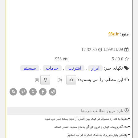
منبع:
93z.ir
1399/11/09
17:32:30
953
5
/
0.0
تگهای خبر:
ابزار
,
اینترنت
,
خدمات
,
سیستم
این مطلب را می پسندید؟
(0)
(0)
X
تازه ترین مطالب مرتبط
دقیقا به اندازه مصرف ترافیک بین الملل از حجم بسته کسر می شود
متا، آنتروپیک، گوگل و اوپن ای آی به کاخ سفید احضار شدند
واکنش پاول دوروف به حذف تلگرام از اپ استور