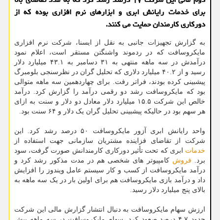
برای خدمات رایانش ابری و ابزارهای نرم افزاری بوده که از
دورکاری کارمندان حمایت می کنند.
به گزارش تجهیزات جانبی به نقل از ایسنا، شرکت نرم افزاری
مایکروسافت که در ردموند واشنگتن مستقر است، اعلام نمود
درآمدش در سه ماهه منتهی به ۳۱ دسامبر به ۴۳.۱ میلیارد دلار
رسید و از ۴۰.۲ میلیارد دلاری که تحلیل گران در نظرسنجی بلومبرگ
پیشبینی کرده بودند، فراتر رفت. برای چهاردهمین سه ماهه متوالی
بود که مایکروسافت رشد دو رقمی درآمد را گزارش کرد. درآمد
خالص این شرکت ۱۵.۵ میلیارد دلار معادل دو دلار و سنت به ازای
هر سهم بود در حالیکه پیشبینی تحلیل گران یک دلار و ۶۴ سنت بود.
واحد رایانش ابری آزور مایکروسافت ۵۰ درصد رشد کرد. این
شرکت از تقاضای فزاینده مشتریان سازمانی جهت استفاده از
خدمات
ابری که تحت تأثیر دورکاری کارمندانش صورت گرفت، سود
برد.
فروش
کامپیوتر های شخصی هم در مدت مذکور رشد کرد و
درآمد مایکروسافت از کسب و کار سیستم عامل ویندوز را افزایش
داد و درآمد بازی مایکروسافت هم برای اولین بار در یک سه ماهه به
بالای پنج میلیارد دلار رسید.
ارزش سهام مایکروسافت به دنبال انتشار گزارش مالی این شرکت
حدود ۴.۷ درصد صعود کرد. سهام مایکروسافت در سه ماهه پیش