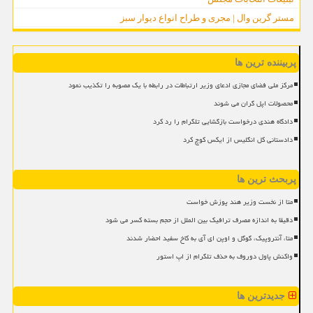
مستر گرین وال | مجری و طراح انواع دیوار سبز
پربیننده ترین ها
مرکز ملی فضای مجازی ادعای وزیر ارتباطات در رابطه با یک مصوبه را تکذیب نمود
محصولات اپل گران می شوند
دادگاه هندی درخواست بازگشایی تلگرام را رد کرد
دادستانی کل انگلیس از ایکس کوچ کرد
پربحث ترین ها
متا از نخست وزیر هند پوزش خواست
دقیقا به اندازه مصرف ترافیک بین الملل از حجم بسته کسر می شود
متا، آنتروپیک، گوگل و اوپن ای آی به کاخ سفید احضار شدند
واکنش پاول دوروف به حذف تلگرام از اپ استور
جدیدترین ها