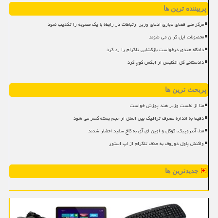
پربیننده ترین ها
مرکز ملی فضای مجازی ادعای وزیر ارتباطات در رابطه با یک مصوبه را تکذیب نمود
محصولات اپل گران می شوند
دادگاه هندی درخواست بازگشایی تلگرام را رد کرد
دادستانی کل انگلیس از ایکس کوچ کرد
پربحث ترین ها
متا از نخست وزیر هند پوزش خواست
دقیقا به اندازه مصرف ترافیک بین الملل از حجم بسته کسر می شود
متا، آنتروپیک، گوگل و اوپن ای آی به کاخ سفید احضار شدند
واکنش پاول دوروف به حذف تلگرام از اپ استور
جدیدترین ها