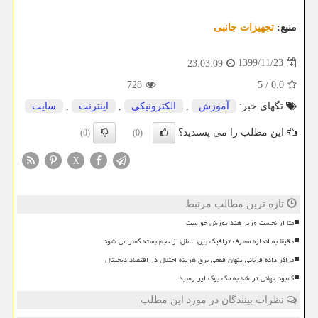
منبع:
تجهیزات جانبی
1399/11/23
23:03:09
728
5
/
0.0
تگهای خبر:
آموزش
,
الكترونیكی
,
اینترنت
,
سایت
این مطلب را می پسندید؟
(0)
(0)
X
تازه ترین مطالب مرتبط
متا از نخست وزیر هند پوزش خواست
دقیقا به اندازه مصرف ترافیک بین الملل از حجم بسته کسر می شود
مراکز داده قربانی پنهان قطعی برق هزینه اختلال در اقتصاد دیجیتال
کمبود جهانی تراشه به مک بوک ایر رسید
نظرات بینندگان در مورد این مطلب