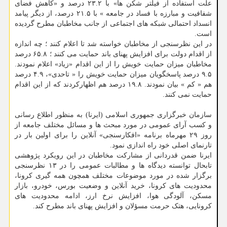
علت استفاده از فیلتر شکن ها» با ۲۳.۲ درصد و «کاهش فضای
شفافیت و مبارزه با فساد در جامعه » با ۲۱.۵ درصد، از دیگر پیامد
انسداد احتمالی شبکه های اجتماعی از جانب مخاطبان مطرح گردیده
است.
در این نظرسنجی از مخاطبان خواسته شد تا اعلام کنند ؛ چه اندازه
از اقدام دولت برای افزایش پهنای باند حمایت می کنند ؛ ۶۵.۸ درصد
مخاطبان میزان حمایت خویش را از این اقدام «زیاد» اعلام نمودند.
۹.۵ درصد پاسخگویان میزان حمایت خویش را « تاحدی»، ۴.۹ درصد
هم « کم » بیان نمودند. ۱۹.۸ درصد هم اظهارکردند که از این اقدام
حمایت نمی کنند.
سازمان خبرگزاری جمهوری اسلامی (ایرنا) به منظور اطلاع رسانی
و کسب آرای عمومی در مورد مبحث ها و مسائل مختلف جامعه از
روز ۲۹ مهرماه برنامه «افکارسنجی» آنلاین را برای اولین بار در
تارنمای اصلی خود راه اندازی نمود.
ایرنا ضمن قدردانی از مشارکت مخاطبان در این رویکرد پژوهشی
تابحال توانسته دیدگاه ها و مطالبات عمومی را در ۱۳ نظرسنجی
برگزار شده در مورد موضوعات مختلف همچون همه گیری کرونا،
محدودیت های کرونا، خرید آنلاین و وضعیت بورس، خودرو، بازار
مسکن، آلودگی هوا، افزایش نرخ ارز، ادامه محدودیت های
کرونایی، هتک حرمت مسؤلان و افزایش پهنای باند مطرح کند.