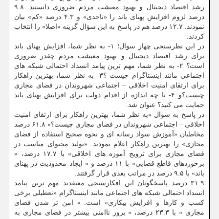
رشد اقتصاد دیجیتال و بهبود معیشت مردم ضروری دانستند. ۹.۸
درصد لزوم افزایش پهنای باند را «تاحدی» و ۴.۳ درصد «کم» بیان
نمودند. ۱۲.۷ درصد هم در پاسخ به این سؤال گزینه «اصلا» را انتخاب
کردند.
در این نظرسنجی چهار سوال؛ ۱- به نظر شما، افزایش پهنای باند
برای رشد اقتصاد دیجیتال و بهبود معیشت مردم چقدر ضروری
است؟ ۲- به نظر شما، مهم ترین پیامد انسداد احتمالی شبکه های
اجتماعی مانند اینستاگرام چیست ؟۳- به نظر شما، بهترین راهکار
برای ارتقای امنیت اخلاقی – اجتماعی شهروندان در فضای مجازی
چیست؟و ۴- تا چه اندازه از اقدام دولت برای افزایش پهنای باند
حمایت می کنید؟ عنوان شد.
در پاسخ به سوال «به نظر شما، بهترین راهکار برای ارتقای امنیت
اخلاقی – اجتماعی شهروندان در فضای مجازی چیست؟» ۶۱.۸ درصد
مخاطبان «آموزش سواد رسانه ای و نحوه صحیح استفاده از فضای
مجازی» را بهترین راهکار اعلام نمودند. «تولید محتوای مناسب در
فضای مجازی برای ترویج آموزه های اخلاقی» با ۱۷.۷ درصد، «
برخوردهای قاطع قضایی» با ۱۱ درصد و « ایجاد محدودیت در پهنای
باند» با ۹.۵ درصد در مراتب بعدی قرار گرفتند.
۳۱.۹ درصد پاسخگویان این افکارسنجی معتقدند مهم ترین پیامد
انسداد احتمالی شبکه های اجتماعی مانند اینستاگرام «تعطیلی برخی
کسب و کارها و افزایش بیکاری» است. « امن تر شدن فضای
مجازی » با ۲۳.۳ درصد، « بروز ناامنی بیشتر در فضای مجازی به