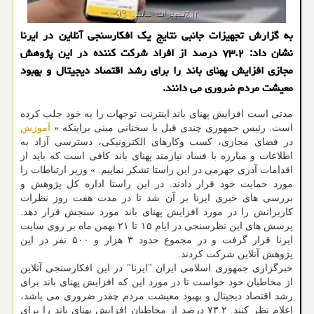
به گزارش تجهیزات جانبی نتایج یک افکارسنجی آنلاین در ایرنا
نشان داد: ۷۳.۲ درصد از افراد شرکت کننده در این پژوهش
مجازی افزایش پهنای باند را برای رشد اقتصاد دیجیتال و بهبود
معیشت مردم ضروری می دانند.
مدتی است افزایش پهنای باند اینترنت توجهات را به خود جلب کرده
است. رئیس جمهوری چندی قبل با سخنانی مبنی براینکه «
آموزش
در فضای مجازی، کسب وکارهای الکترونیکی، دسترسی آزاد به
اطلاعات و مبارزه با فساد نیازمند پهنای باند کافی است که باید از
اقدامات آذری جهرمی در این راستا تشکر نماییم. » وزیر ارتباطات را
مورد حمایت خود قرار دادند. در این راستا اداره کل پژوهش و
بررسی های خبری ایرنا بر آن شد تا در مدت هفت روز نظرات
کاربرانش را در مورد افزایش پهنای باند مورد سنجش قرار دهد.
پرسش های این نظرسنجی در ایام ۱۵ تا ۲۱ بهمن ماه بر روی سایت
ایرنا قرار گرفت و در مجموع حدود ۳ هزار و ۵۰۰ نفر در این
پژوهش آنلاین شرکت کردند.
خبرگزاری جمهوری اسلامی ایران "ایرنا" در این افکارسنجی آنلاین
از مخاطبان خود خواست تا در مورد این که افزایش پهنای باند برای
رشد اقتصاد دیجیتال و بهبود معیشت مردم چقدر ضروری می باشد،
اعلام نظر کنند. ۷۳.۲ درصد از مخاطبان افزایش پهنای باند را برای