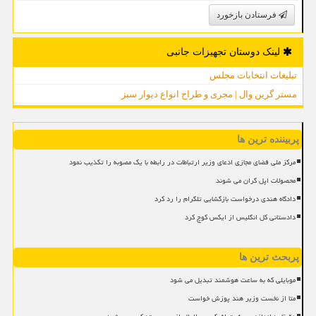
فرستادن بازخورد
لینک دوستان تجهیزات جانبی
تبلیغات انتخابات مجلس
مستر گرین وال | مجری و طراح انواع دیوار سبز
پربیننده ترین ها
مرکز ملی فضای مجازی ادعای وزیر ارتباطات در رابطه با یک مصوبه را تکذیب نمود
محصولات اپل گران می شوند
دادگاه هندی درخواست بازگشایی تلگرام را رد کرد
دادستانی کل انگلیس از ایکس کوچ کرد
پربحث ترین ها
موبایلی که به ساعت هوشمند تبدیل می شود
متا از نخست وزیر هند پوزش خواست