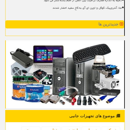
دقیقا به اندازه مصرف ترافیک بین الملل از حجم بسته کسر می شود
متا، آنتروپیک، گوگل و اوپن ای آی به کاخ سفید احضار شدند
جدیدترین ها
موضوع های تجهیزات جانبی