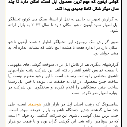
گوشی آیفون که مهم ترین محصول اپل است، امکان دارد تا چند
سال دیگر شکل کاملا جدیدی پیدا کند.
به گزارش تجهیزات جانبی به نقل از ایسنا، مینگ چی کوئو، تحلیلگر
اپل اظهار نمود آیفون تاشو امکان دارد تا سال ۲۰۲۳ به بازار ارائه
شود.
طبق گزارش مک رومرز، این تحلیلگر اظهار داشت: آیفون تاشو
امکان دارد در اندازه هفت تا هشت اینچ باشد که مشابه اندازه آی پد
مینی خواهد بود.
گزارشهای دیگری هم از تلاش اپل برای سوخت گوشی های مفهومی
با صفحه نمایش تاشو انتشار یافته اند. این شرکت پتنت طراحیهای
تاشوی مختلفی را به ثبت رسانده است با این وجود معلوم نیست آیا
ساخت چنین محصولی در اپل به حقیقت می پیوندد یا خیر. اپل رسما
ساخت چنین دستگاهی را اعلام نکرده و سخنگوی این شرکت در
اینباره اظهارنظر نکرده است.
سامسونگ که رقیب اصلی اپل در بازار تلفن
هوشمند
است، طی
چند سال گذشته چندین دستگاه تاشو به بازار عرضه نموده است.
جدید ترین مدل گوشی تاشوی این شرکت گلکسی زد فولد ۲ است
که در سپتامبر ارائه شد. این گوشی گران بوده و با قیمت دو هزار
دلار روانه بازار شده است.