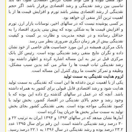
تناسبی بین رشد نقدینگی و رشد اقتصادی برقرار باشد. اگر حجم
نقدینگی از رشد اقتصادی بیشتر باشد تورم و افزایش قیمت ها از با
اهمیت ترین آثار منفی آن خواهد بود.
بر کسی پوشیده نیست که در سالهای اخیر، نوسانات بازار ارز، تورم
و افزایش قیمت ها به شکلی بوده که پیش بینی پذیری اقتصاد را به
حداقل رسانده و در نتیجه مدیریت و نظارت بر کمیت و کیفیت
نقدینگی بیش از هر زمان دیگری ضروری بنظر می رسد.
بانک مرکزی همیشه در این مورد حساسیت های خاصی از خود نشان
داده و نگران نتایج منفی رشد نقدینگی بوده است. رئیس کل بانک
مرکزی قبل تر نیز به این مساله اشاره کرده و اظهار داشته بود:
رشد نقدینگی ثبات قیمت ها را متاثر می کند بدین سبب مشکل،
وظیفه و تمرکز نخست ما روی کنترل این مساله است.
لزوم هدایت نقدینگی به سمت تولید
یکی از با اهمیت ترین دغدغه ها این است که نقدینگی به سمت تولید
هدایت شود و رشد اقتصادی قابل قبولی برای کشور به همراه داشته
باشد. آنچه که در عمل در سالهای گذشته رخ داده این بوده که با
وجود رشد و حجم بالای نقدینگی در اقتصاد کشور، بخش تولید با
کمبود نقدینگی مواجه بوده است. یعنی نقدینگی کشور بجای بخش
تولید به سمت سایر بخش ها جریان پیدا کرده است.
آمارها نشان میدهد که در سالهای ۱۳۹۳ و ۱۳۹۴ ایران به ترتیب ۲۲ و
۳۰ درصد رشد نقدینگی داشته است. این رقم برای سال ۱۳۹۵ عدد
۲۳.۲ درصد بوده و رشد نقدینگی در سال ۱۳۹۶ به ۲۲.۱ درصد رسید.