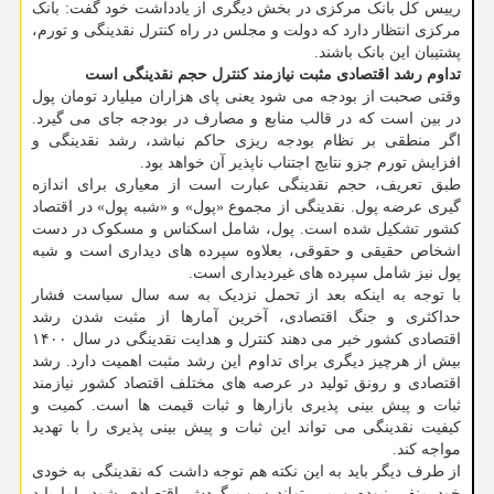
رییس کل بانک مرکزی در بخش دیگری از یادداشت خود گفت: بانک
مرکزی انتظار دارد که دولت و مجلس در راه کنترل نقدینگی و تورم،
پشتیبان این بانک باشند.
تداوم رشد اقتصادی مثبت نیازمند کنترل حجم نقدینگی است
وقتی صحبت از بودجه می شود یعنی پای هزاران میلیارد تومان پول
در بین است که در قالب منابع و مصارف در بودجه جای می گیرد.
اگر منطقی بر نظام بودجه ریزی حاکم نباشد، رشد نقدینگی و
افزایش تورم جزو نتایج اجتناب ناپذیر آن خواهد بود.
طبق تعریف، حجم نقدینگی عبارت است از معیاری برای اندازه
گیری عرضه پول. نقدینگی از مجموع «پول» و «شبه پول» در اقتصاد
کشور تشکیل شده است. پول، شامل اسکناس و مسکوک در دست
اشخاص حقیقی و حقوقی، بعلاوه سپرده های دیداری است و شبه
پول نیز شامل سپرده های غیردیداری است.
با توجه به اینکه بعد از تحمل نزدیک به سه سال سیاست فشار
حداکثری و جنگ اقتصادی، آخرین آمارها از مثبت شدن رشد
اقتصادی کشور خبر می دهند کنترل و هدایت نقدینگی در سال ۱۴۰۰
بیش از هرچیز دیگری برای تداوم این رشد مثبت اهمیت دارد. رشد
اقتصادی و رونق تولید در عرصه های مختلف اقتصاد کشور نیازمند
ثبات و پیش بینی پذیری بازارها و ثبات قیمت ها است. کمیت و
کیفیت نقدینگی می تواند این ثبات و پیش بینی پذیری را با تهدید
مواجه کند.
از طرف دیگر باید به این نکته هم توجه داشت که نقدینگی به خودی
خود منفی نبوده و می تواند سبب گردش اقتصادی شود، اما باید