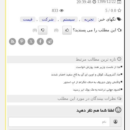
1399/12/22
20:39:48
833
5
/
0.0
تگهای خبر:
تجربه
,
سیستم
,
شركت
,
قیمت
این مطلب را می پسندید؟
(0)
(0)
X
تازه ترین مطالب مرتبط
متا از نخست وزیر هند پوزش خواست
متا، آنتروپیک، گوگل و اوپن ای آی به کاخ سفید احضار شدند
واکنش پاول دوروف به حذف تلگرام از اپ استور
کمبود جهانی تراشه به مک بوک ایر رسید
نظرات بینندگان در مورد این مطلب
لطفا شما هم
نظر دهید