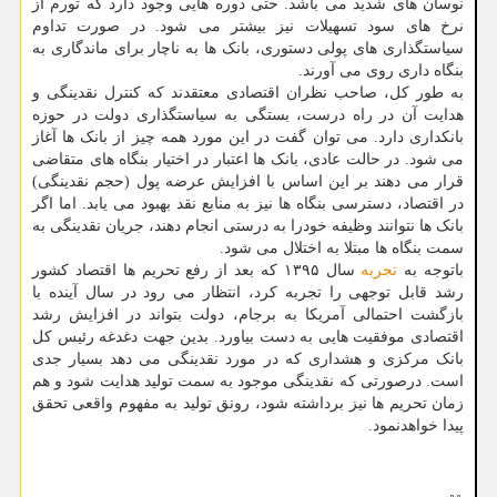
نوسان های شدید می باشد. حتی دوره هایی وجود دارد که تورم از
نرخ های سود تسهیلات نیز بیشتر می شود. در صورت تداوم
سیاستگذاری های پولی دستوری، بانک ها به ناچار برای ماندگاری به
بنگاه داری روی می آورند.
به طور کل، صاحب نظران اقتصادی معتقدند که کنترل نقدینگی و
هدایت آن در راه درست، بستگی به سیاستگذاری دولت در حوزه
بانکداری دارد. می توان گفت در این مورد همه چیز از بانک ها آغاز
می شود. در حالت عادی، بانک ها اعتبار در اختیار بنگاه های متقاضی
قرار می دهند بر این اساس با افزایش عرضه پول (حجم نقدینگی)
در اقتصاد، دسترسی بنگاه ها نیز به منابع نقد بهبود می یابد. اما اگر
بانک ها نتوانند وظیفه خودرا به درستی انجام دهند، جریان نقدینگی به
سمت بنگاه ها مبتلا به اختلال می شود.
باتوجه به
تجربه
سال ۱۳۹۵ که بعد از رفع تحریم ها اقتصاد کشور
رشد قابل توجهی را تجربه کرد، انتظار می رود در سال آینده با
بازگشت احتمالی آمریکا به برجام، دولت بتواند در افزایش رشد
اقتصادی موفقیت هایی به دست بیاورد. بدین جهت دغدغه رئیس کل
بانک مرکزی و هشداری که در مورد نقدینگی می دهد بسیار جدی
است. درصورتی که نقدینگی موجود به سمت تولید هدایت شود و هم
زمان تحریم ها نیز برداشته شود، رونق تولید به مفهوم واقعی تحقق
پیدا خواهدنمود.