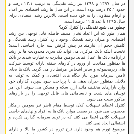
در سال ۱۳۹۷ و ۱۳۹۸ نیز رشد نقدینگی به ترتیب ۲۳.۱ درصد و
حدود ۲۵.۱ درصد بوده است. در این سال ها رشد اقتصادی نیز اعداد
و ارقام متفاوتی را به خود دیده است. بالاترین رشد اقتصادی برای
سال ۱۳۹۵ با عدد ۱۲.۵ درصد است.
چطور می شود نقدینگی را کنترل کرد؟
همان طور که این اعداد نشان میدهد فاصله قابل توجهی بین رشد
اقتصادی و میزان رشد نقدینگی وجود دارد. کنترل رشد نقدینگی و
کاهش حجم آن نیازمند در پیش گرفتن سه چاره اساسی است؛
نخست اینکه بانک مرکزی می تواند یک سری محدودیت ها بر رشد
ترازنامه بانک ها اعمال نماید. دومین مبادرت به نظارت شدید بر بانک
ها بمنظور ممانعت از ورود در کارهای سفته بازانه توسط شرکت
های زیرمجموعه و سایر اشخاص مرتبط باز می گردد. بانک ها بجای
تامین سرمایه مورد نیاز بنگاه های اقتصادی و کمک به تولید، به
دلایلی بمنظور جبران بدهی ها یا پرداخت سود سپرده گذاران خود
وارد بازارهای مختلف مانند ارز، سکه و مسکن می شوند. این امر
نوسان های شدید و نابسامانی های قابل توجهی را در بازارهای
مذکور سبب می شود.
کنترل اعطای تسهیلات کلان توسط مقام ناظر نیز سومین راهکار
محسوب می شود. در بعضی موارد بانک ها به افراد و نهادهای خاصی
تسهیلات کلانی اعطا می کنند که در تولید سرمایه گذاری نکرده و
اشتغالی ایجاد نمی کنند.
موضوع تورم هم وجود دارد. نرخ تورم در کشور ما بالا و دارای