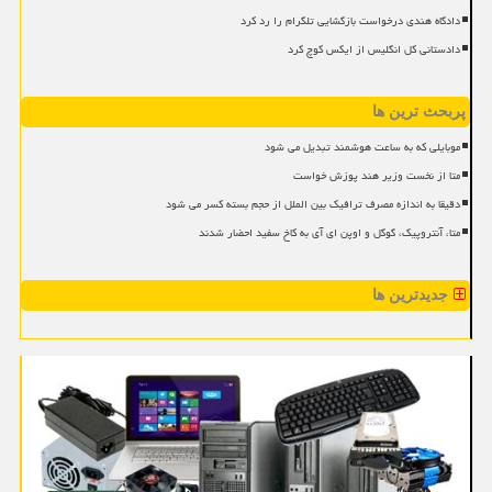
دادگاه هندی درخواست بازگشایی تلگرام را رد کرد
دادستانی کل انگلیس از ایکس کوچ کرد
پربحث ترین ها
موبایلی که به ساعت هوشمند تبدیل می شود
متا از نخست وزیر هند پوزش خواست
دقیقا به اندازه مصرف ترافیک بین الملل از حجم بسته کسر می شود
متا، آنتروپیک، گوگل و اوپن ای آی به کاخ سفید احضار شدند
جدیدترین ها