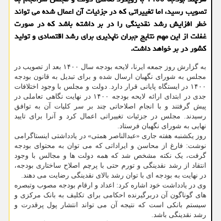
تصویب رسید، اما تغییراتی که در جزئیات آن اعمال شده می تواند
خطر افزایش رشد نقدینگی را در بر داشته باشد که در صورت
غفلت از این مهم نتایج جبران ناپذیری برای رشد اقتصادی و تولید
کشور در بر خواهد داشت.
به گزارش روز جمعه ایرنا، لایحه بودجه سال ۱۴۰۰ بعد از تصویب در
مجلس به شورای نگهبان ارسال شده و برای تبدیل به قانون بودجه
۱۴۰۰ در ایستگاه پایانی قرار دارد. دولت و مجلس با وجود اختلافات
جدی در ابتدای ارائه لایحه بودجه ۱۴۰۰ در نهایت نگاهی تعاملی در
پیش گرفتند و با انجام اصلاحاتی چند بر سر کلیات آن به توافق
رسیدند. مجلس در جزئیات تغییراتی اعمال کرد و آنرا برای تایید
نهایی به شورای نگهبان فرستاد.
روز یکشنبه هفته جاری «عبدالناصر همتی» در یادداشتی اینستاگرامی
نوشت: فارغ از محاسن و ایراداتی که می توان به محتوای بودجه
گرفت، یک نکته مشخص شد که همه دولت ها و مجالس با وجود
انتقاد از رشد نقدینگی و تورم حتی با پرچم اصلاح ساختاری بودجه،
در نهایت به بودجه ای با توان رشد بالای نقدینگی رضایت می دهند.
وی در یادداشت خود اشاره کرد: اعداد و ارقام بودجه مصوب وتبصره
های گوناگون آن دربرگیرنده احکامی برای تکلیف به بانک مرکزی و
سیستم بانکی است که نتیجه آن می تواند انتشار پول پرقدرت و
رشد نقدینگی باشد.