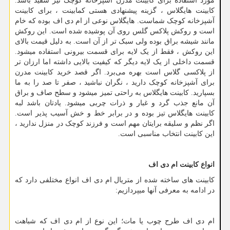
مورد استفاده برای کابینت مدرن آشپزخانه کوچک نیز سفید باشد.
کابینت هایگلاس ، گزینه پیشنهادی هستی کمابینت ، برای کابینت
آشپزخانه کوچک شماست. هایگلاس نوعی از ام دی اف بوده که خام
است و روکش پلاکس گلس روی آن پوشیده شده است. این روکش
مانند شیشه براق بوده ولی سبک تر از آن است. به دلیل قیمت بالای
این روکش ، فقط از یک لایه برای قسمت بیرونی استفاده میشود.
قسمت داخلی از یک لایه دیگر که کیفیت بالایی داشته اما ارزان تر
از پلاکسی گلاس است بهره می‌برد. اگر قصد خرید کابینت مدرن
برای آشپزخانه کوچک دارید ، نگران نباشید ، صفر تا صد را به ما
بسپارید. کابینت هایگلاس به راحتی تمیز میشود و سطح صاف و براق
آن مانع جذب گرد و غبار و ذرات چربی میشود. یادتان باشد لبه
کابینت هایگلاس تیز بوده و در برابر خط و خش آسیب پذیر است.
اگر نظم و سلیقه برایتان مهم است و فرزند کوچک در منزل ندارید ،
این کابینت انتخاب مناسبی است.
انواع کابینت ام دی اف
کابینت های ساخته شده از متریال ام دی اف انواع مختلفی دارد که
در ادامه به معرفی آنها میپردازیم:
ام دی اف طرح چوب یا مات؛ این نوع از ام دی اف که شباهت