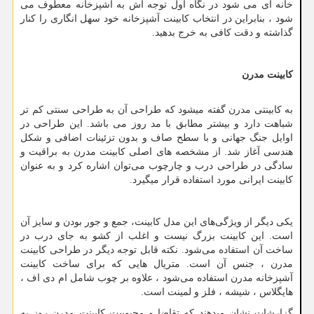
خانه ای می شود در نگاه اول توجه اش به آشپزخانه معطوف می
شود ، بنابراین در انتخاب کابینت آشپزخانه خود سهل ‌انگاری را کنار
گذاشته و دقت کافی به خرج بدهید.
کابینت مدرن
به کابینتی مدرن گفته میشود که طراحی آن به طراحی سنتی کم تر
شباهت دارد و بیشتر مطابق با مد روز می باشد. این طراحی در
اوایل جنگ جهانی و با سطح صاف و بدون تزئینات اضافی و شکل
هندسی آغاز شد. از مشخصه
های اصلی کابینت مدرن به براقیت و
سادگی در طراحی درب و چارچوب می
توان اشاره کرد و به عنوان
کابینت ایرانی مورد استفاده قرار میگیرد.
یکی دیگر از ویژگی‌های این مدل کابینت، جمع و جور بودن و سایز آن
است. این کابینت بزرگ نیست و اغلب از کشو به جای درب در
ساخت آن استفاده می‌شود. نکته قابل توجه دیگر در طراحی کابینت
مدرن ، جنس آن است. متریال هایی که برای ساخت کابینت
آشپزخانه مدرن استفاده می‌شود ، علاوه بر چوب شامل ام دی اف ،
هایگلاس ، شیشه ، فلز و لمینت است.
گزارشات نشان میدهند که تقاضا و محبوبیت کابینت مدرن روز به