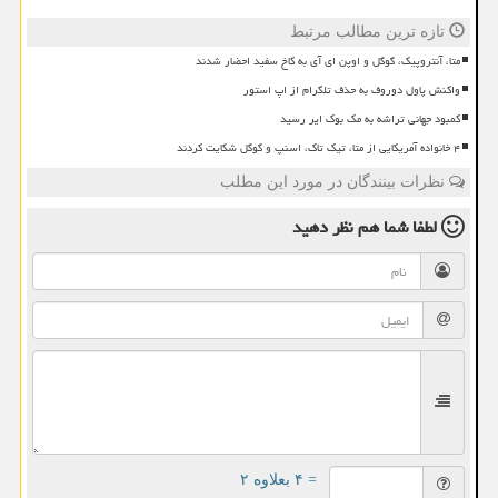
تازه ترین مطالب مرتبط
متا، آنتروپیک، گوگل و اوپن ای آی به کاخ سفید احضار شدند
واکنش پاول دوروف به حذف تلگرام از اپ استور
کمبود جهانی تراشه به مک بوک ایر رسید
۴ خانواده آمریکایی از متا، تیک تاک، اسنپ و گوگل شکایت کردند
نظرات بینندگان در مورد این مطلب
لطفا شما هم
نظر دهید
= ۴ بعلاوه ۲