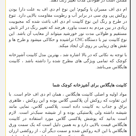
ممکن است در طولانی مدت تغییر رنگ دهند.
ام دی اف ممبران یا وکیوم؛ این نوع ام دی اف به علت دارا بودن
روکش پی وی سی در برابر آب و رطوبت مقاومت بالایی دارد. تنوع
در طرح و رنگ این نوع کابینت ام دی اف باعث شده که مجبوبیت
زیادی در بین مردم به دست بیاورد. هرچند که تغییر رنگ در اثر تابش
مستقیم و طولانی مدت نور خورشید می­تواند از معایب آن باشد. این
نوع کابینت نیز با دستگاه
CNC
تراشیده و حکاکی می­شود و طرح­ ها و
نقش ­های زیبایی بر روی آن ایجاد می­کند.
با توجه به نکاتی که در بالا اشاره شد ، بهترین مدل کابینت آشپزخانه
کوچک که تمامی ویژگی های مطرح شده را داشته باشد ، کابینت
هایگلاس می‌باشد.
کابینت هایگلاس برای آشپزخانه کوچک
شما
مواد اولیه و اصلی کابینت هایگلاس ، همان ام دی اف خام است. با
این تفاوت که روکش آن پلاکسی گلاس بوده و این روکش ، ظاهری
براق و جذاب به کابینت داده است. پلاکسی گلاس، نمایی مانند
شیشه داشته ولی پلاستیکی بوده و از شیشه سبک
تر است. لازم
است بدانید که پوشش پلاکسی گلاس مورد استفاده در کابینت
هایگلاس قیمت بالایی دارد و به همین دلیل است که یک سمت ورق
هایگلاس با این لایه روکش شده و سمت دیگر آن ، از روکشی ارزان