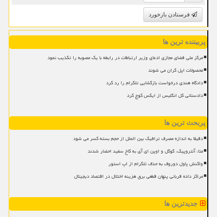
فرستادن بازخورد
پربیننده ترین ها
مرکز ملی فضای مجازی ادعای وزیر ارتباطات در رابطه با یک مصوبه را تکذیب نمود
محصولات اپل گران می شوند
دادگاه هندی درخواست بازگشایی تلگرام را رد کرد
دادستانی کل انگلیس از ایکس کوچ کرد
پربحث ترین ها
دقیقا به اندازه مصرف ترافیک بین الملل از حجم بسته کسر می شود
متا، آنتروپیک، گوگل و اوپن ای آی به کاخ سفید احضار شدند
واکنش پاول دوروف به حذف تلگرام از اپ استور
مراکز داده قربانی پنهان قطعی برق هزینه اختلال در اقتصاد دیجیتال
جدیدترین ها