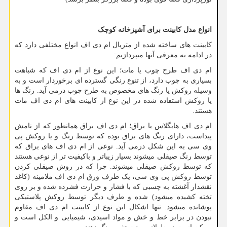
انواع مدل کابینت برای آشپزخانه کوچک
کابینت های ساخته شده از متریال ام دی اف انواع مختلفی دارد که
در ادامه به معرفی آنها میپردازیم:
ام دی اف طرح چوب یا مات؛ این نوع از ام دی اف که شباهت
بسیاری به چوب دارد، از تنوع رنگی گسترده ­ای برخوردار است و به
وسیله روکش یا رنگ­ های مخصوص به طرح چوب درمی­ آید. رنگ ­ها
یا روکش استفاده شده در این نوع از کابینت ­های ام دی اف مات
هستند.
ام دی اف هایگلاس یا براق؛ ام دی اف براق همانطور که از نامش
پیداست، دارای رنگ ­های براق بوده که توسط رنگ و یا روکش پی
وی سی به این شکل درمی­ آید. نوعی از ام دی اف های براق که
توسط رنگ صیقلی می­شوند بسیار زیباتر و باکیفیت ­تر از نوعی هستند
که توسط روکش صیقلی می­شوند. چرا که در روش صیقلی کردن
توسط روکش پی وی سی، یک طرف ورق ام دی اف ملامینه (کاغذ
نقش­دار آغشته به چسبی که با فشار و حرارت فشرده شده و بر روی
تخته کشیده می­شود) شده و طرف دیگر توسط روکش پلاستیکی
پوشانده می­شود. تنها اشکال این نوع از کابینت ام دی اف مقاوم
نبودن در برابر خط و خش و مواد اسیدی، شیمیایی و الکل است و