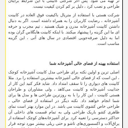
تر تهیه می شود. پس اگر شرکتی کابینتی با این شرایط برایتان
طراحی و نصب کرد ، دلیل بر کم کردن کیفیت نیست.
شرکت هستی با استفاده از متریال باکیفیت فوق العاده در کابینت
آشپزخانه ، رضایت کاربران را به همراه داشته است. اگر به دنبال
داشتن کابینت آشپزخانه مدرن و شیک هستید ، تیم مجرب و حرفه
ای ما این گزینه را پیشنهاد میکنند. با اینکه کابینت هایگلاس گران بوده
اما به دلیل صرفه‌جویی اقتصادی در سال های آتی ، این گزینه
مناسب است.
استفاده بهینه از فضای خالی آشپزخانه
شما
اصلی ترین و اولین نکته برای طراحی مدل کابینت آشپزخانه کوچک
، این است که از فضای خالی آشپزخانه بیشترین استفاده را برد. مثلا
کابینت های دیواری را تا سقف امتداد داد. شاید فکر کنید این کار از
جذابیت آشپزخانه و کابینت می‌کاهد ، ولی مشاوران و طراحان
هستی کابینت ، این کار را با به روزترین طراحی‌ ها و مدل ‌ها برای
شما انجام خواهند داد. نکته دیگر در استفاده از فضای خالی ،
طراحی خاص کشوی کابینت می ‌باشد. در این موارد بهتر است نمای
ظاهری کشو باریک طراحی ولی به تمام قسمت های داخلی آن
حداکثر دسترسی را تعبیه کرد. برای آشپزخانه‌های کوچک استفاده از
یراق‌آلات و اکسسوری‌های تاشو و حتی ریلی بیشتر مورد توجه قرار