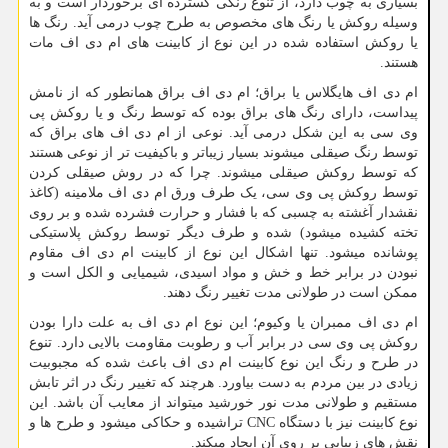
بسیاری به چوب دارد، از تنوع رنگی گسترده ­ای برخوردار است و به
وسیله روکش یا رنگ­ های مخصوص به طرح چوب درمی­ آید. رنگ ­ها
یا روکش استفاده شده در این نوع از کابینت ­های ام دی اف مات
هستند.
ام دی اف هایگلاس یا براق؛ ام دی اف براق همانطور که از نامش
پیداست، دارای رنگ ­های براق بوده که توسط رنگ و یا روکش پی
وی سی به این شکل درمی­ آید. نوعی از ام دی اف های براق که
توسط رنگ صیقلی می­شوند بسیار زیباتر و باکیفیت ­تر از نوعی هستند
که توسط روکش صیقلی می­شوند. چرا که در روش صیقلی کردن
توسط روکش پی وی سی، یک طرف ورق ام دی اف ملامینه (کاغذ
نقش­دار آغشته به چسبی که با فشار و حرارت فشرده شده و بر روی
تخته کشیده می­شود) شده و طرف دیگر توسط روکش پلاستیکی
پوشانده می­شود. تنها اشکال این نوع از کابینت ام دی اف مقاوم
نبودن در برابر خط و خش و مواد اسیدی، شیمیایی و الکل است و
ممکن است در طولانی مدت تغییر رنگ دهند.
ام دی اف ممبران یا وکیوم؛ این نوع ام دی اف به علت دارا بودن
روکش پی وی سی در برابر آب و رطوبت مقاومت بالایی دارد. تنوع
در طرح و رنگ این نوع کابینت ام دی اف باعث شده که مجبوبیت
زیادی در بین مردم به دست بیاورد. هرچند که تغییر رنگ در اثر تابش
مستقیم و طولانی مدت نور خورشید می­تواند از معایب آن باشد. این
نوع کابینت نیز با دستگاه
CNC
تراشیده و حکاکی می­شود و طرح­ ها و
نقش ­های زیبایی بر روی آن ایجاد می­کند.