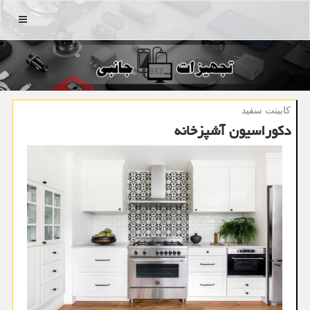
منو
كابینت سفید
دكوراسیون آشپزخانه