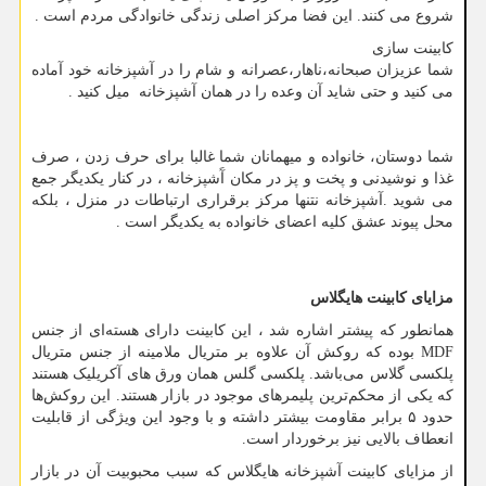
شروع می کنند. این فضا مرکز اصلی زندگی خانوادگی مردم است .
کابینت سازی
شما عزیزان صبحانه،ناهار،عصرانه و شام را در آشپزخانه خود آماده
می کنید و حتی شاید آن وعده را در همان آشپزخانه میل کنید .
شما دوستان، خانواده و میهمانان شما غالبا برای حرف زدن ، صرف
غذا و نوشیدنی و پخت و پز در مکان آَشپزخانه ، در کنار یکدیگر جمع
می شوید .آشپزخانه نتنها مرکز برقراری ارتباطات در منزل ، بلکه
محل پیوند عشق کلیه اعضای خانواده به یکدیگر است .
مزایای کابینت هایگلاس
همانطور که پیشتر اشاره شد ، این کابینت دارای هسته‌ای از جنس
MDF
بوده که روکش آن علاوه بر متریال ملامینه از جنس متریال
پلکسی گلاس می‌باشد. پلکسی گلس همان ورق ‌های آکریلیک هستند
که یکی از محکم‌ترین پلیمرهای موجود در بازار هستند. این روکش‌ها
حدود ۵ برابر مقاومت بیشتر داشته و با وجود این ویژگی از قابلیت
انعطاف بالایی نیز برخوردار است.
از مزایای کابینت آشپزخانه هایگلاس که سبب محبوبیت آن در بازار