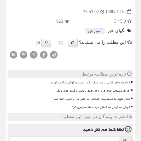
1400/01/15
23:53:02
926
5
/
5.0
تگهای خبر:
آموزش
این مطلب را می پسندید؟
(0)
(1)
X
تازه ترین مطالب مرتبط
۴ خانواده آمریکایی از متا، تیک تاک، اسنپ و گوگل شکایت کردند
اعزام دیپلمات فناوری راه حل جدی رقابت با کشورهای دیگر
نشان تعهد به مسئولیت اجتماعی سازمانی به ایرانسل اعطا شد
هوش مصنوعی به همتای خود حمله سایبری کرد
نظرات بینندگان در مورد این مطلب
لطفا شما هم
نظر دهید