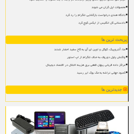
محصولات اپل گران می شوند
دادگاه هندی درخواست بازگشایی تلگرام را رد کرد
دادستانی کل انگلیس از ایکس کوچ کرد
پربحث ترین ها
متا، آنتروپیک، گوگل و اوپن ای آی به کاخ سفید احضار شدند
واکنش پاول دوروف به حذف تلگرام از اپ استور
مراکز داده قربانی پنهان قطعی برق هزینه اختلال در اقتصاد دیجیتال
کمبود جهانی تراشه به مک بوک ایر رسید
جدیدترین ها