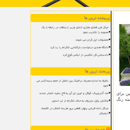
پربیننده ترین ها
مرکز ملی فضای مجازی ادعای وزیر ارتباطات در رابطه با یک
مصوبه را تکذیب نمود
محصولات اپل گران می شوند
دادگاه هندی درخواست بازگشایی تلگرام را رد کرد
دادستانی کل انگلیس از ایکس کوچ کرد
پربحث ترین ها
دقیقا به اندازه مصرف ترافیک بین الملل از حجم بسته کسر می
شود
متا، آنتروپیک، گوگل و اوپن ای آی به کاخ سفید احضار شدند
ین برای
مه رنگ
واکنش پاول دوروف به حذف تلگرام از اپ استور
مراکز داده قربانی پنهان قطعی برق هزینه اختلال در اقتصاد
دیجیتال
جدیدترین ها