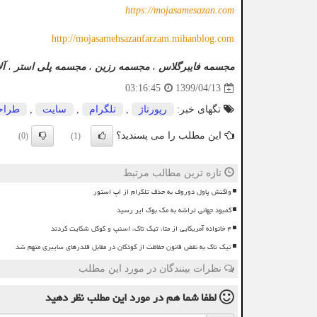
https://mojasamesazan.com
http://mojasamehsazanfarzam.mihanblog.com
مجسمه فایبرگلاس
،
مجسمه رزین
،
مجسمه پلی استر
،
آل
1399/04/13
03:16:45
تگهای خبر:
رپورتاژ
,
تلگرام
,
سایت
,
طراح
این مطلب را می پسندید؟
(0)
(1)
تازه ترین مطالب مرتبط
واکنش پاول دوروف به حذف تلگرام از اپ استور
کمبود جهانی تراشه به مک بوک ایر رسید
۴ خانواده آمریکایی از متا، تیک تاک، اسنپ و گوگل شکایت کردند
تیک تاک به نقض قانون حفاظت از کودکان در مقابل قلدرهای سایبری متهم شد
نظرات بینندگان در مورد این مطلب
لطفا شما هم
در مورد این مطلب
نظر دهید