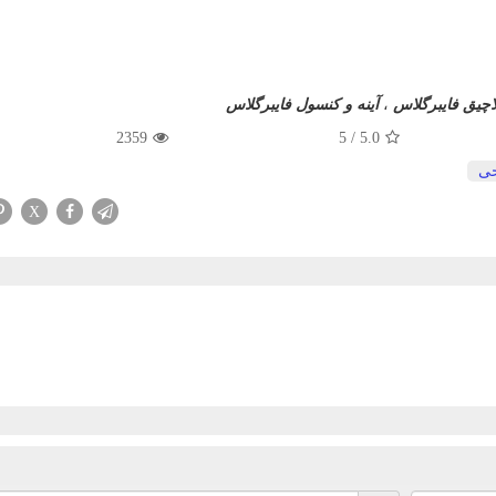
اچیق فایبرگلاس
،
آینه و کنسول فایبرگلاس
2359
5
/
5.0
ی
X