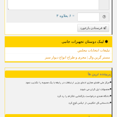
= ۶ بعلاوه ۳
فرستادن بازخورد
لینک دوستان تجهیزات جانبی
تبلیغات انتخابات مجلس
مستر گرین وال | مجری و طراح انواع دیوار سبز
پربیننده ترین ها
مرکز ملی فضای مجازی ادعای وزیر ارتباطات در رابطه با یک مصوبه را تکذیب نمود
محصولات اپل گران می شوند
دادگاه هندی درخواست بازگشایی تلگرام را رد کرد
دادستانی کل انگلیس از ایکس کوچ کرد