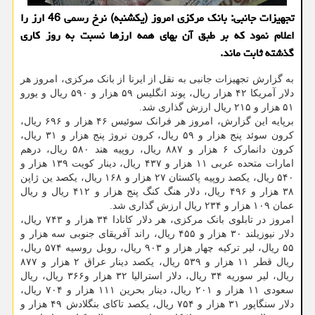
تجهیزات جانبی: بانک مرکزی امروز (یکشنبه) نرخ رسمی 46 ارز را
اعلام نمود که بر طبق آن بهای همه ارزها نسبت به روز کاری
گذشته ثابت ماند.
به گزارش تجهیزات جانبی به نقل از ایرنا از بانک مرکزی، امروز هر
دلار آمریکا ۴۲ هزار ریال، پوند انگلیس ۵۹ هزار و ۵۹۰ ریال و یورو
۵۱ هزار و ۲۱۵ ریال ارزش گذاری شد.
برپایه این گزارش، امروز هر فرانک سوئیس ۴۶ هزار و ۶۹۶ ریال،
کرون سوئد پنج هزار و ۵۹ ریال، کرون نروژ پنج هزار و ۳۱ ریال،
کرون دانمارک ۶ هزار و ۸۸۷ ریال، روپیه هند ۵۸۰ ریال، درهم
امارات متحده عربی ۱۱ هزار و ۴۳۷ ریال، دینار کویت ۱۳۹ هزار و
۵۴۰ ریال، یکصد روپیه پاکستان ۲۷ هزار و ۱۶۸ ریال، یکصد ین ژاپن
۳۸ هزار و ۴۹۶ ریال، دلار هنگ کنگ پنج هزار و ۴۱۲ ریال و ریال
عمان ۱۰۹ هزار و ۲۳۴ ریال ارزش گذاری شد.
امروز در تابلوی بانک مرکزی، هر دلار کانادا ۳۴ هزار و ۷۴۳ ریال،
دلار نیوزیلند ۳۰ هزار و ۴۵۵ ریال، راند آفریقای جنوبی سه هزار و
۵۵ ریال، لیر ترکیه چهار هزار و ۹۰۳ ریال، روبل روسیه ۵۷۴ ریال،
ریال قطر ۱۱ هزار و ۵۳۹ ریال، یکصد دینار عراق ۲ هزار و ۸۷۷
ریال، لیر سوریه ۳۴ ریال، دلار استرالیا ۳۲ هزار و۳۶۶ ریال، ریال
سعودی ۱۱ هزار و ۲۰۱ ریال، دینار بحرین ۱۱۱ هزار و ۷۰۴ ریال،
دلار سنگاپور ۳۱ هزار و ۷۵۴ ریال، یکصد تاکای بنگلادش ۴۹ هزار و