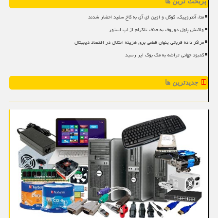
پربحث ترین ها
متا، آنتروپیک، گوگل و اوپن ای آی به کاخ سفید احضار شدند
واکنش پاول دوروف به حذف تلگرام از اپ استور
مراکز داده قربانی پنهان قطعی برق هزینه اختلال در اقتصاد دیجیتال
کمبود جهانی تراشه به مک بوک ایر رسید
جدیدترین ها