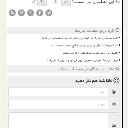
این مطلب را می پسندید؟
(0)
(1)
X
تازه ترین مطالب مرتبط
دقیقا به اندازه مصرف ترافیک بین الملل از حجم بسته کسر می شود
متا، آنتروپیک، گوگل و اوپن ای آی به کاخ سفید احضار شدند
واکنش پاول دوروف به حذف تلگرام از اپ استور
موارد تازه هک هوش مصنوعی اوپن ای آی و آنتروپیک لو رفت
نظرات بینندگان در مورد این مطلب
لطفا شما هم
نظر دهید