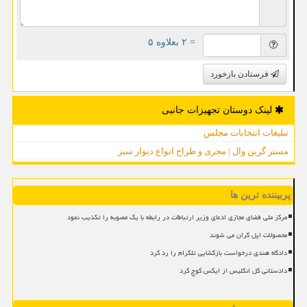
= ۲ بعلاوه ۵
فرستادن بازخورد
لینک دوستان تجهیزات جانبی
تبلیغات انتخابات مجلس
مستر گرین وال | مجری و طراح انواع دیوار سبز
پربیننده ترین ها
مرکز ملی فضای مجازی ادعای وزیر ارتباطات در رابطه با یک مصوبه را تکذیب نمود
محصولات اپل گران می شوند
دادگاه هندی درخواست بازگشایی تلگرام را رد کرد
دادستانی کل انگلیس از ایکس کوچ کرد