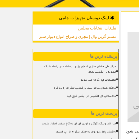
لینک دوستان تجهیزات جانبی
تبلیغات انتخابات مجلس
مستر گرین وال | مجری و طراح انواع دیوار سبز
پربیننده ترین ها
مرکز ملی فضای مجازی ادعای وزیر ارتباطات در رابطه با یک
مصوبه را تکذیب نمود
محصولات اپل گران می شوند
دادگاه هندی درخواست بازگشایی تلگرام را رد کرد
دادستانی کل انگلیس از ایکس کوچ کرد
پربحث ترین ها
متا، آنتروپیک، گوگل و اوپن ای آی به کاخ سفید احضار شدند
واکنش پاول دوروف به حذف تلگرام از اپ استور
ن بازگشت سرمایه بین ۱۲ تا ۱۳ سال برآورد می شود.
د.