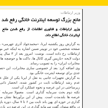
وزیر ارتباطات:
مانع بزرگ توسعه اینترنت خانگی رفع شد
وزیر ارتباطات و فناوری اطلاعات از رفع شدن مانع 
اینترنت خانگی اطلاع داد.
به گزارش روز یکشنبه ایرنا، «محمدجواد آذری جهرمی» ر
صفحه شخصی خود در توییتر ضمن اشاره به اینکه خبر م
ارتباطات رخ داده است، ن
دولت لایحه «بازپس گیری کانال ها، داکت ها و حوضچه های
مخابرات ایران» را به تصویب رساند.
وی اضافه کرد: بعد از خصوصی سازی مخابرات، این «تص
جدی برای توسعه اینترنت خانگی بود.
به گزارش تجهیزات جانبی به نقل از ایرنا یکی از علل ع
عدم رشد ارتباطات ثابت در کشور شده، انحصار ذاتی ا
زیرساختی در این عرصه و نحوه عملکرد آن است.
نکته دوم بحث سرمایه گذاری است. معمولا سرمایه گ
عرصه ها بلندمدت است. پیش از این برآوردها نشان می
در واقع میتوان گفت سرمایه گذاری در این عرصه دیر بازد