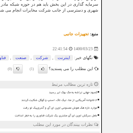
سرمایه گذاری در این بخش باید هم در حوزه شبکه ماد
شهری و دسترسی از جانب شرکت مخابرات انجام می شد
منبع:
تجهیزات جانبی
1400/03/23
22:41:54
تگهای خبر:
اینترنت
,
شركت
,
صنعت
,
فنا
این مطلب را می پسندید؟
(0)
(1)
تازه ترین مطالب مرتبط
کمبود جهانی تراشه به مک بوک ایر رسید
۴ خانواده آمریکایی از متا، تیک تاک، اسنپ و گوگل شکایت کردند
موارد تازه هک هوش مصنوعی اوپن ای آی و آنتروپیک لو رفت
عامل سرکش اوپن ای آی مشتری یک شرکت فناوری را به خطر انداخت
نظرات بینندگان در مورد این مطلب