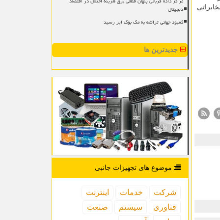
مراکز داده قربانی پنهان قطعی برق هزینه اختلال در اقتصاد
ابراتی
دیجیتال
کمبود جهانی تراشه به مک بوک ایر رسید
جدیدترین ها
موضوع های تجهیزات جانبی
شركت
خدمات
اینترنت
فناوری
سیستم
صنعت